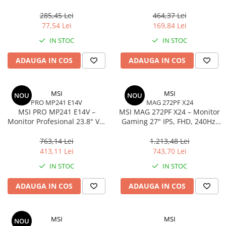
Adaptor USB‑C la HDMI + VGA,
Noise‑Cancelling, USB‑C/A
4K30Hz, Space Grey
Adapter
285,45 Lei
464,37 Lei
77,54 Lei
169,84 Lei
IN STOC
IN STOC
ADAUGA IN COS
ADAUGA IN COS
MSI
MSI
NOU
NOU
PRO MP241 E14V
MAG 272PF X24
MSI PRO MP241 E14V –
MSI MAG 272PF X24 – Monitor
Monitor Profesional 23.8" VA,
Gaming 27" IPS, FHD, 240Hz,
FHD, 144Hz, HDR,
0.5ms, 300 cd/m², 2×HDMI, DP
Adaptive‑Sync, HDMI, DP
763,14 Lei
1.213,48 Lei
413,11 Lei
743,70 Lei
IN STOC
IN STOC
ADAUGA IN COS
ADAUGA IN COS
MSI
MSI
NOU