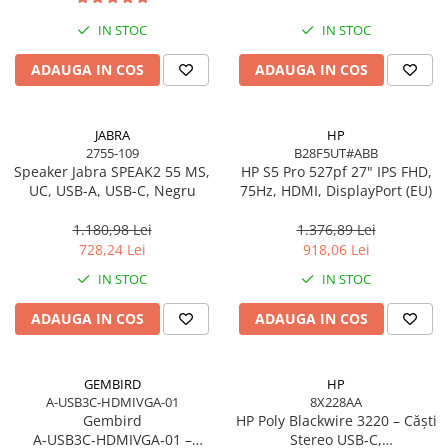
Toner
Cabluri Usb & Thunderbolt
Webcam
Memorii RAM
Imprimante Large Format Printer
Hub-uri USB
IN STOC
IN STOC
Caști & Microfoane
Memorii Laptop
(LFP)
Genți & Rucsacuri
Caști Business
Memorii Flash
ADAUGA IN COS
ADAUGA IN COS
Accesorii Large Format
Husa Laptop
Căști Gaming & Consumer
Stick-uri USB
Plottere & Scannere
Rucsacuri
Microfoane & Reportofoane
Surse de alimentare
Scannere
JABRA
HP
Rucsacuri & Genți Laptop
Display & signage
Surse de Alimentare PC
2755-109
B28F5UT#ABB
Scannere Documente
Kit-uri Tastatura si Mouse
Speaker Jabra SPEAK2 55 MS,
HP S5 Pro 527pf 27" IPS FHD,
Ecrane Digital Signage
Ventilatoare & Sisteme de Răcire
UC, USB-A, USB-C, Negru
75Hz, HDMI, DisplayPort (EU)
UPS
Ecrane Touchscreen Digital Signage
Răcire PC
Proiectoare
Prize cu Protecție
1.180,98 Lei
1.376,89 Lei
Ventilatoare & Sisteme de Răcire
728,24 Lei
918,06 Lei
USB & Card Readers
Proiectoare Business
Carcase
IN STOC
IN STOC
Proiectoare Consumer
Cititoare de Carduri Usb
Accesorii componente
Accesorii componente - altele
ADAUGA IN COS
ADAUGA IN COS
Accesorii Stocare
Unități optice
GEMBIRD
HP
Blu-Ray, CD/DVD & Floppy Drives
A-USB3C-HDMIVGA-01
8X228AA
Gembird
HP Poly Blackwire 3220 – Căști
A‑USB3C‑HDMIVGA‑01 –
Stereo USB‑C,