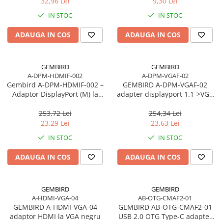
32,96 Lei
9,30 Lei
IN STOC
IN STOC
ADAUGA IN COS
ADAUGA IN COS
GEMBIRD
GEMBIRD
A-DPM-HDMIF-002
A-DPM-VGAF-02
Gembird A‑DPM‑HDMIF‑002 –
GEMBIRD A-DPM-VGAF-02
Adaptor DisplayPort (M) la
adapter displayport 1.1->VGA
HDMI (F), 10 cm, 1080p, Negru
on cable black
253,72 Lei
254,34 Lei
23,29 Lei
23,63 Lei
IN STOC
IN STOC
ADAUGA IN COS
ADAUGA IN COS
GEMBIRD
GEMBIRD
A-HDMI-VGA-04
AB-OTG-CMAF2-01
GEMBIRD A-HDMI-VGA-04
GEMBIRD AB-OTG-CMAF2-01
adaptor HDMI la VGA negru
USB 2.0 OTG Type-C adapter