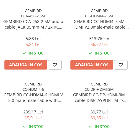
GEMBIRD
GEMBIRD
CCA-458-2.5M
CC-HDMI4-7.5M
GEMBIRD CCA-458-2.5M audio
GEMBIRD CC-HDMI4-7.5M
cable JACK 35mm M / 2x RCA
HDMI V2.0male-male cable
CINCH M 2.5M
with gold-plated connectors
7.5m bulk package
5,88 Lei
313,76 Lei
5,81 Lei
56,57 Lei
IN STOC
IN STOC
ADAUGA IN COS
ADAUGA IN COS
GEMBIRD
GEMBIRD
CC-HDMI4-6
CC-DP-HDMI-3M
GEMBIRD CC-HDMI4-6 HDMI V
GEMBIRD CC-DP-HDMI-3M
2.0 male-male cable with
cable DISPLAYPORT M ->
gold-plated connectors 1.8m
HDMI M 3m
CU
239,17 Lei
39,77 Lei
15,91 Lei
39,65 Lei
IN STOC
IN STOC