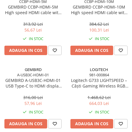
CCBP-HDMI-5M
CCBP-HDMI-10M
GEMBIRD CCBP-HDMI-5M
GEMBIRD CCBP-HDMI-10M
High speed HDMI cable with
High speed HDMI cable with
Ethernet Premium series 5m
Ethernet Premium series 10m
313,92 Lei
384,62 Lei
56,67 Lei
100,31 Lei
IN STOC
IN STOC
ADAUGA IN COS
ADAUGA IN COS
GEMBIRD
LOGITECH
A-USB3C-HDMI-01
981-000864
GEMBIRD A-USB3C-HDMI-01
Logitech G733 LIGHTSPEED –
USB Type-C to HDMI display
Căști Gaming Wireless RGB,
adapter space grey
DTS 2.0, Pro‑G 40mm, 29h,
Black
316,00 Lei
1.468,62 Lei
57,96 Lei
664,03 Lei
IN STOC
IN STOC
ADAUGA IN COS
ADAUGA IN COS