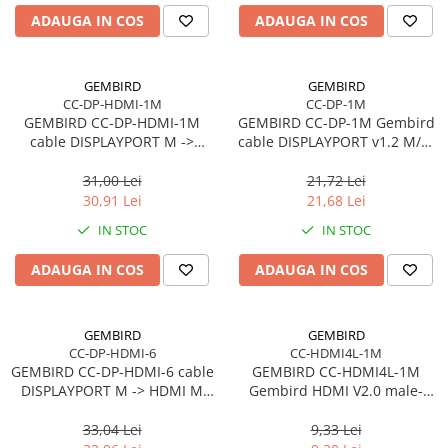
ADAUGA IN COS
ADAUGA IN COS
GEMBIRD
GEMBIRD
CC-DP-HDMI-1M
CC-DP-1M
GEMBIRD CC-DP-HDMI-1M
GEMBIRD CC-DP-1M Gembird
cable DISPLAYPORT M ->
cable DISPLAYPORT v1.2 M/M
HDMI M 1m
1m GOLD
31,00 Lei
21,72 Lei
30,91 Lei
21,68 Lei
IN STOC
IN STOC
ADAUGA IN COS
ADAUGA IN COS
GEMBIRD
GEMBIRD
CC-DP-HDMI-6
CC-HDMI4L-1M
GEMBIRD CC-DP-HDMI-6 cable
GEMBIRD CC-HDMI4L-1M
DISPLAYPORT M -> HDMI M
Gembird HDMI V2.0 male-
1.8m
male cable HIGH SPEED
ETHERNET CCS 1m
33,04 Lei
9,33 Lei