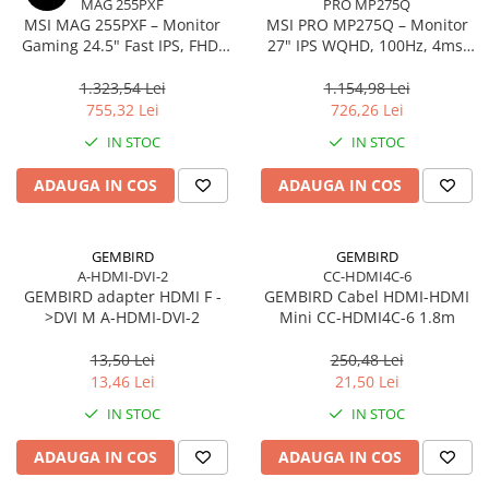
MAG 255PXF
PRO MP275Q
MSI MAG 255PXF – Monitor
MSI PRO MP275Q – Monitor
Gaming 24.5" Fast IPS, FHD,
27" IPS WQHD, 100Hz, 4ms,
300Hz, 0.5ms, HDMI, DP, Pivot
300 cd/m², HDMI 2.0, DP
1.323,54 Lei
1.154,98 Lei
755,32 Lei
726,26 Lei
IN STOC
IN STOC
ADAUGA IN COS
ADAUGA IN COS
GEMBIRD
GEMBIRD
A-HDMI-DVI-2
CC-HDMI4C-6
GEMBIRD adapter HDMI F -
GEMBIRD Cabel HDMI-HDMI
>DVI M A-HDMI-DVI-2
Mini CC-HDMI4C-6 1.8m
13,50 Lei
250,48 Lei
13,46 Lei
21,50 Lei
IN STOC
IN STOC
ADAUGA IN COS
ADAUGA IN COS