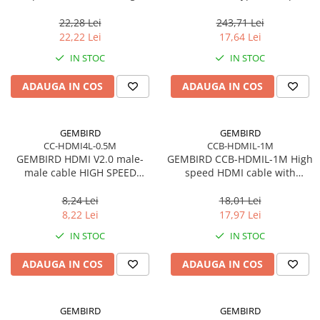
cable CM/AF blister
22,28 Lei
243,71 Lei
22,22 Lei
17,64 Lei
IN STOC
IN STOC
ADAUGA IN COS
ADAUGA IN COS
GEMBIRD
GEMBIRD
CC-HDMI4L-0.5M
CCB-HDMIL-1M
GEMBIRD HDMI V2.0 male-
GEMBIRD CCB-HDMIL-1M High
male cable HIGH SPEED
speed HDMI cable with
ETHERNET CCS 0.5m
Ethernet Select Plus Series 1m
8,24 Lei
18,01 Lei
8,22 Lei
17,97 Lei
IN STOC
IN STOC
ADAUGA IN COS
ADAUGA IN COS
GEMBIRD
GEMBIRD