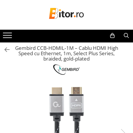
Toate Produsele
Laptop , PC, Tablete
Laptop-uri
Gembird CCB‑HDMIL‑1M – Cablu HDMI High
Laptop-uri Gaming
Speed cu Ethernet, 1m, Select Plus Series,
Laptop-uri Home
braided, gold‑plated
Laptop-uri Workstation
Laptop-uri Business
Chromebook
Notebook
Desktop PC
Desktop Business
Desktop Workstation
Sistem barebone
Tablete