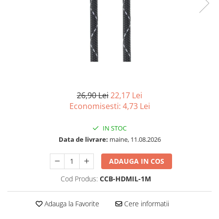
Tablete - Windows
Acesorii
Imprimante, Scannere,
Consumabile
Imprimante & Multifuncționale
Imprimanta Laser Color
Imprimanta Laser Mono
26,90 Lei
22,17 Lei
Imprimante Cerneală
Economisesti:
4,73
Lei
Imprimante Matriciale
Multifuncțional Cerneală
IN STOC
Multifuncțional Laser Mono
Data de livrare:
maine, 11.08.2026
Accesorii Imprimante & Scannere
3D
ADAUGA IN COS
Consumabile & Filamente 3D
Cod Produs:
CCB-HDMIL-1M
Accesorii imprimante, scannere
Accesorii imprimante - altele
Adauga la Favorite
Cere informatii
Consumabile - cerneală