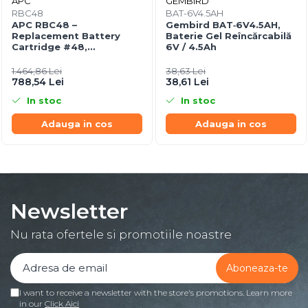
APC
GEMBIRD
RBC48
BAT-6V4.5AH
APC RBC48 –
Gembird BAT‑6V4.5AH,
Replacement Battery
Baterie Gel Reîncărcabilă
Cartridge #48,
6V / 4.5Ah
Plumb‑Acid Sigilată,
Hot‑Swappable
1.464,86 Lei
38,63 Lei
788,54 Lei
38,61 Lei
In stoc
In stoc
Adauga in cos
Adauga in cos
Newsletter
Nu rata ofertele si promotiile noastre
I want to receive a newsletter with the store's promotions. Learn more
in our
Click Aici