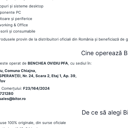
opuri și sisteme desktop
ponente PC
toare și periferice
orking & Office
sorii și consumabile
odusele provin de la distribuitori oficiali din România și beneficiază de g
Cine operează Bi
o este operat de
BENCHEA OVIDIU PFA
, cu sediul în:
du, Comuna Chiajna,
SPERANŢEI, Nr. 24, Scara 2, Etaj 1, Ap. 39,
lfov
. Comerțului:
F23/164/2024
721280
sales@bitor.ro
De ce să alegi Bi
use 100% originale, din surse oficiale