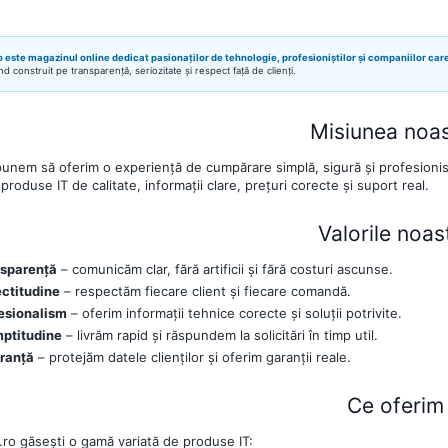
ro este magazinul online dedicat pasionaților de tehnologie, profesioniștilor și companiilor care
d construit pe transparență, seriozitate și respect față de clienți.
Misiunea noa
unem să oferim o experiență de cumpărare simplă, sigură și profesionist
produse IT de calitate, informații clare, prețuri corecte și suport real.
Valorile noas
sparență
– comunicăm clar, fără artificii și fără costuri ascunse.
ctitudine
– respectăm fiecare client și fiecare comandă.
esionalism
– oferim informații tehnice corecte și soluții potrivite.
ptitudine
– livrăm rapid și răspundem la solicitări în timp util.
ranță
– protejăm datele clienților și oferim garanții reale.
Ce oferim
r.ro găsești o gamă variată de produse IT: