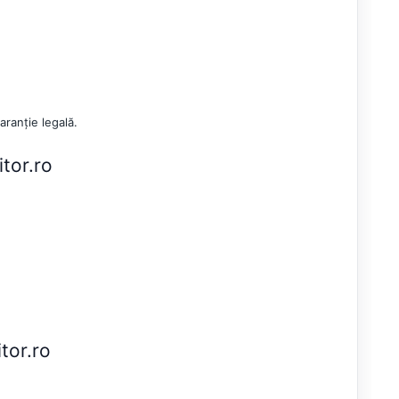
aranție legală.
tor.ro
tor.ro