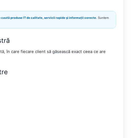
 caută produse IT de calitate, servicii rapide și informații corecte.
Suntem
stră
ă, în care fiecare client să găsească exact ceea ce are
tre