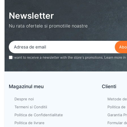
Display & signage
Ecrane Digital Signage
Newsletter
Ecrane Touchscreen Digital
Signage
Nu rata ofertele si promotiile noastre
Proiectoare
Proiectoare Business
Proiectoare Consumer
I want to receive a newsletter with the store's promotions. Learn more in
Componente
Plăci de baza
Plăci de Bază Amd
Magazinul meu
Clienti
Plăci de Bază Intel
Plăci video
Despre noi
Metode de 
Termeni si Conditii
Politica de
Plăci Video Gaming &
Consumer
Politica de Confidentialitate
Garantia P
Politica de livrare
Formular d
Procesoare