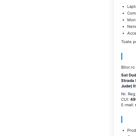
Toner
Lapt
Imprimante Large Format
Com
Printer (LFP)
Moni
Netw
Accesorii Large Format
Acce
Plottere & Scannere
Toate pr
Scannere
Scannere Documente
TV, Audio-Video & Multimedia
Bitor.r
Sat Du
Monitoare
Strada 
Județ I
Monitoare Gaming &
Nr. Reg
Consumer
CUI:
49
Monitoare Business
E-mail:
Accesorii
Accesorii Căști & Microfoane
Prod
Cabluri & Adaptoare Audio-