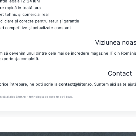
nție legală 12–24 luni
are rapidă în toată țara
rt tehnic și comercial real
ici clare și corecte pentru retur și garanție
uri competitive și actualizate constant
Viziunea noas
m să devenim unul dintre cele mai de încredere magazine IT din România, 
experiența completă.
Contact
rice întrebare, ne poți scrie la
contact@bitor.ro
. Suntem aici să te ajut
m că ai ales Bitor.ro – tehnologia pe care te poți baza.