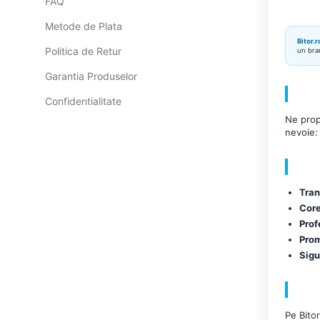
FAQ
Imprimante &
Metode de Plata
Multifuncționale
Bitor.
Politica de Retur
un bran
Imprimanta Laser Color
Garantia Produselor
Imprimanta Laser Mono
Imprimante Cerneală
Confidentialitate
Imprimante Matriciale
Ne prop
nevoie: 
Multifuncțional Cerneală
Multifuncțional Laser Mono
Accesorii Imprimante &
Tran
Scannere 3D
Core
Consumabile & Filamente 3D
Prof
Prom
Consumabile - cerneală
Sigu
Cerneală & Cap de Printare
Consumabile - toner
Pe Bito