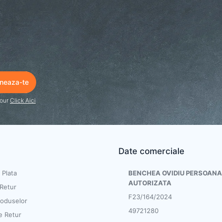
 our
Click Aici
Date comerciale
Plata
BENCHEA OVIDIU PERSOANA
AUTORIZATA
 Retur
F23/164/2024
roduselor
49721280
e Retur