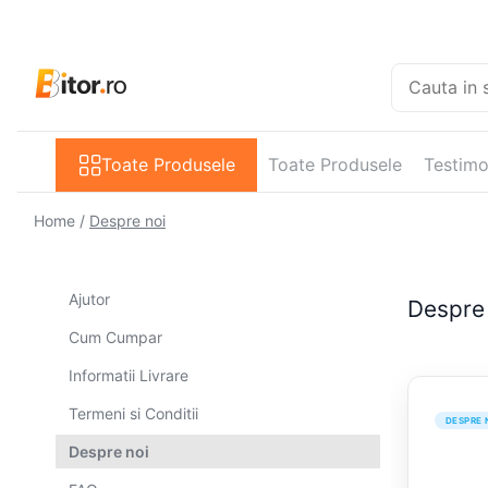
Toate Produsele
Laptop , PC, Tablete
Toate Produsele
Toate Produsele
Testimo
Laptop-uri
Laptop-uri Gaming
Home /
Despre noi
Laptop-uri Workstation
Laptop-uri Business
Ajutor
Despre
Desktop PC
Cum Cumpar
Desktop Business
Sistem barebone
Informatii Livrare
Acesorii
Termeni si Conditii
DESPRE 
Imprimante, Scannere,
Despre noi
Consumabile