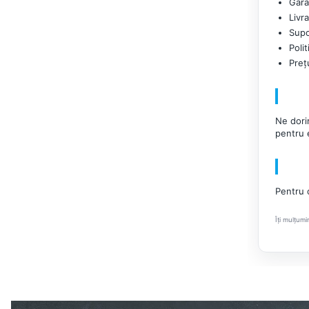
Gara
Video
Livr
Suporturi - altele
Supo
Polit
Suporturi TV Birou
Preț
Suporturi TV Perete
Boxe
Boxe PC & Soundbar
Ne dori
pentru 
Boxe Wireless & Portabile
Camere Foto & Sisteme
Optice
Pentru o
Webcam
Îți mulțumi
Caști & Microfoane
Caști Business
Căști Gaming & Consumer
Microfoane & Reportofoane