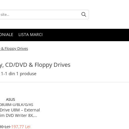
ONIALE
LISTA MARCI
 & Floppy Drives
y, CD/DVD & Floppy Drives
1-
1
din
1
produse
ASUS
08U8M-U/BLK/G/AS
Drive U8M – External
lim DVD Writer 8X,
‑DISC, Mac/Windows
30 Lei
197,77 Lei