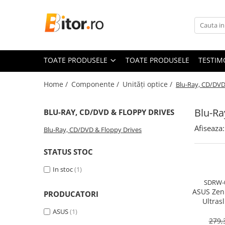
Toate Produsele
Laptop , PC, Tablete
TOATE PRODUSELE
TOATE PRODUSELE
TESTIM
Laptop-uri
Laptop-uri Gaming
Home /
Componente /
Unități optice /
Blu-Ray, CD/DVD
Laptop-uri Workstation
Laptop-uri Business
Blu-Ra
BLU-RAY, CD/DVD & FLOPPY DRIVES
Desktop PC
Afiseaza:
Blu-Ray, CD/DVD & Floppy Drives
Desktop Business
Sistem barebone
STATUS STOC
Acesorii
In stoc
(1)
Imprimante, Scannere,
SDRW-
Consumabile
ASUS Zen
PRODUCATORI
Ultras
Imprimante & Multifuncționale
USB‑C, M
ASUS
(1)
Imprimanta Laser Color
279,