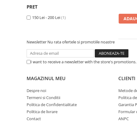
Imprimanta Laser Mono
PRET
Imprimante Cerneală
150 Lei - 200 Lei
(1)
ADAUG
Imprimante Matriciale
Multifuncțional Cerneală
Multifuncțional Laser Mono
Newsletter
Nu rata ofertele si promotiile noastre
Accesorii Imprimante & Scannere
3D
Consumabile & Filamente 3D
I want to receive a newsletter with the store's promotions
Consumabile - cerneală
Cerneală & Cap de Printare
MAGAZINUL MEU
CLIENTI
Consumabile - toner
Despre noi
Metode de
Toner
Termeni si Conditii
Politica d
Imprimante Large Format Printer
Politica de Confidentialitate
Garantia 
(LFP)
Politica de livrare
Formular 
Accesorii Large Format
Contact
ANPC
Plottere & Scannere
Scannere