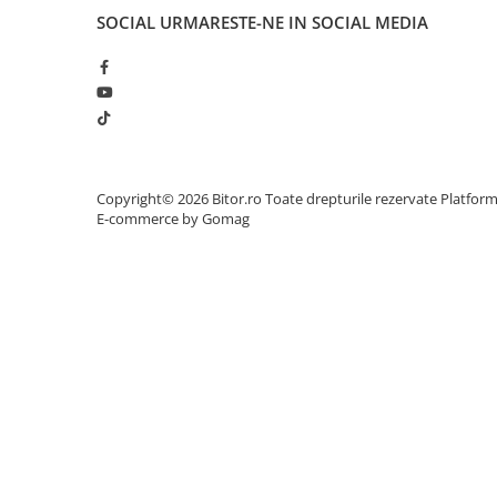
Scannere Documente
SOCIAL
URMARESTE-NE IN SOCIAL MEDIA
TV, Audio-Video & Multimedia
Monitoare
Monitoare Gaming & Consumer
Monitoare Business
Accesorii
Copyright© 2026 Bitor.ro Toate drepturile rezervate
Platfor
Accesorii Căști & Microfoane
E-commerce by Gomag
Cabluri & Adaptoare Audio-Video
Suporturi - altele
Suporturi TV Birou
Suporturi TV Perete
Boxe
Boxe PC & Soundbar
Boxe Wireless & Portabile
Camere Foto & Sisteme Optice
Webcam