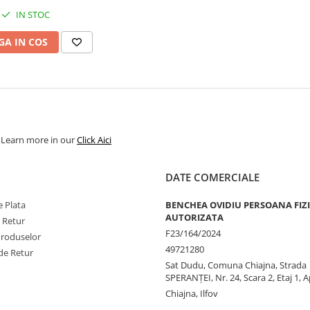
IN STOC
A IN COS
. Learn more in our
Click Aici
DATE COMERCIALE
 Plata
BENCHEA OVIDIU PERSOANA FIZ
AUTORIZATA
e Retur
F23/164/2024
Produselor
49721280
de Retur
Sat Dudu, Comuna Chiajna, Strada
SPERANŢEI, Nr. 24, Scara 2, Etaj 1, A
Chiajna, Ilfov