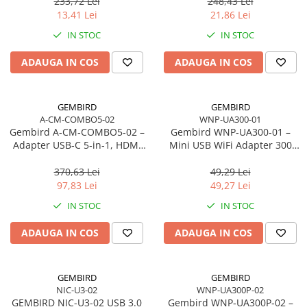
233,72 Lei
248,43 Lei
13,41 Lei
21,86 Lei
IN STOC
IN STOC
ADAUGA IN COS
ADAUGA IN COS
GEMBIRD
GEMBIRD
A-CM-COMBO5-02
WNP-UA300-01
Gembird A‑CM‑COMBO5‑02 –
Gembird WNP‑UA300‑01 –
Adapter USB‑C 5‑in‑1, HDMI
Mini USB WiFi Adapter 300
4K, PD 87W, USB 3.1, USB 2.0,
Mbps, 2.4GHz, USB 2.0,
Audio 3.5mm
RTL8192EU
370,63 Lei
49,29 Lei
97,83 Lei
49,27 Lei
IN STOC
IN STOC
ADAUGA IN COS
ADAUGA IN COS
GEMBIRD
GEMBIRD
NIC-U3-02
WNP-UA300P-02
GEMBIRD NIC-U3-02 USB 3.0
Gembird WNP‑UA300P‑02 –