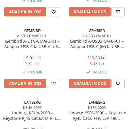
Toner
IN STOC
IN STOC
Cabluri Usb & Thunderbolt
Webcam
Memorii RAM
Imprimante Large Format Printer
Hub-uri USB
Caști & Microfoane
Memorii Laptop
ADAUGA IN COS
ADAUGA IN COS
(LFP)
Genți & Rucsacuri
Caști Business
Memorii Flash
Accesorii Large Format
Husa Laptop
Căști Gaming & Consumer
Stick-uri USB
Plottere & Scannere
GEMBIRD
GEMBIRD
Rucsacuri
Microfoane & Reportofoane
Surse de alimentare
A-OTG-CMAF3-01-
A-USB3-CMAF-01
Scannere
Rucsacuri & Genți Laptop
Display & signage
Gembird A‑OTG‑CMAF3‑01 –
Gembird A‑USB3‑CMAF‑01 –
Surse de Alimentare PC
Adaptor USB‑C la USB‑A, USB
Scannere Documente
Adaptor USB‑C (M) la USB‑A
Kit-uri Tastatura si Mouse
Ecrane Digital Signage
Ventilatoare & Sisteme de Răcire
3.0 OTG, 20 cm
3.0 (F), Negru
UPS
Ecrane Touchscreen Digital Signage
19,91 Lei
219,66 Lei
Răcire PC
7,31 Lei
5,48 Lei
Proiectoare
Prize cu Protecție
Ventilatoare & Sisteme de Răcire
IN STOC
IN STOC
USB & Card Readers
Proiectoare Business
Carcase
Proiectoare Consumer
Cititoare de Carduri Usb
Accesorii componente
ADAUGA IN COS
ADAUGA IN COS
Accesorii componente - altele
Accesorii Stocare
LANBERG
LANBERG
Unități optice
KSUA-2000
KSF6-2000
Lanberg KSUA‑2000 –
Lanberg KSF6‑2000 – Keystone
Blu-Ray, CD/DVD & Floppy Drives
Keystone RJ45 Cat.6A UTP, LSA
RJ45 Cat.6 FTP, LSA 180°,
180°, Toolless
Toolless