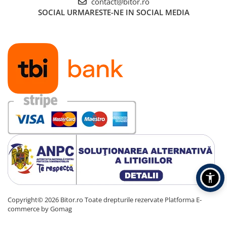
contact@bitor.ro
Memorii RAM
SOCIAL
URMARESTE-NE IN SOCIAL MEDIA
Memorii Laptop
Memorii Flash
Stick-uri USB
Memorii Server
Surse de alimentare
Surse de Alimentare PC
Ventilatoare & Sisteme de Răcire
Răcire PC
Ventilatoare & Sisteme de Răcire
Carcase
Accesorii componente
Accesorii componente - altele
Accesorii Stocare
Copyright© 2026 Bitor.ro Toate drepturile rezervate
Platforma E-
Unități optice
commerce by Gomag
Blu-Ray, CD/DVD & Floppy Drives