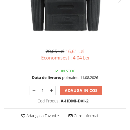
Acesorii
Imprimante, Scannere,
Consumabile
Imprimante & Multifuncționale
Imprimanta Laser Color
Imprimanta Laser Mono
Imprimante Cerneală
20,65 Lei
16,61 Lei
Economisesti:
4,04
Lei
Imprimante Matriciale
Multifuncțional Cerneală
IN STOC
Multifuncțional Laser Mono
Data de livrare:
poimaine, 11.08.2026
Accesorii Imprimante & Scannere
3D
ADAUGA IN COS
Consumabile & Filamente 3D
Cod Produs:
A-HDMI-DVI-2
Accesorii imprimante, scannere
Accesorii imprimante - altele
Adauga la Favorite
Cere informatii
Consumabile - cerneală
Cerneală & Cap de Printare