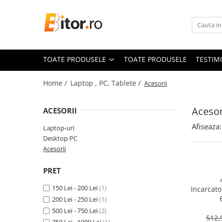
Toate Produsele
Laptop , PC, Tablete
TOATE PRODUSELE
TOATE PRODUSELE
TESTIM
Laptop-uri
Laptop-uri Gaming
Home /
Laptop , PC, Tablete /
Acesorii
Laptop-uri Workstation
Laptop-uri Business
Acesor
ACESORII
Desktop PC
Afiseaza:
Laptop-uri
Desktop Business
Desktop PC
Sistem barebone
Acesorii
Acesorii
PRET
Imprimante, Scannere,
Consumabile
150 Lei - 200 Lei
(1)
Incarcato
Imprimante & Multifuncționale
200 Lei - 250 Lei
(1)
500 Lei - 750 Lei
(2)
Imprimanta Laser Color
512,