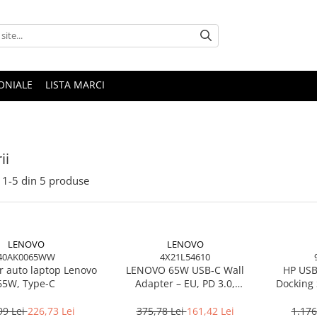
ONIALE
LISTA MARCI
ii
1-
5
din
5
produse
LENOVO
LENOVO
40AK0065WW
4X21L54610
r auto laptop Lenovo
LENOVO 65W USB‑C Wall
HP USB
65W, Type-C
Adapter – EU, PD 3.0,
Docking 
20V/3.25A, 1.7m cablu, Negru
DP, 6× 
99 Lei
226,73 Lei
375,78 Lei
161,42 Lei
1.176