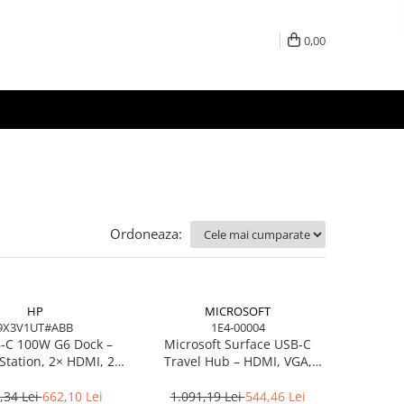
0,00
Ordoneaza:
HP
MICROSOFT
9X3V1UT#ABB
1E4-00004
‑C 100W G6 Dock –
Microsoft Surface USB‑C
Station, 2× HDMI, 2×
Travel Hub – HDMI, VGA,
USB, RJ‑45, SmartBuy
RJ‑45, USB‑C/USB‑A
(EU)
,34 Lei
662,10 Lei
1.091,19 Lei
544,46 Lei