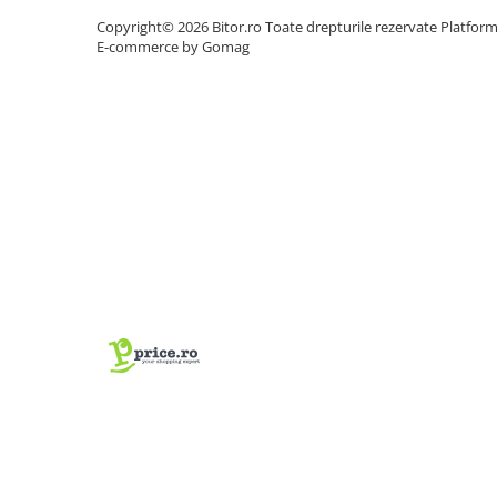
Caști & Microfoane
Copyright© 2026 Bitor.ro Toate drepturile rezervate
Platfor
Caști Business
E-commerce by Gomag
Căști Gaming & Consumer
Microfoane & Reportofoane
Display & signage
Ecrane Digital Signage
Ecrane Touchscreen Digital Signage
Proiectoare
Proiectoare Business
Proiectoare Consumer
Componente
Plăci de baza
Plăci de Bază Amd
Plăci de Bază Intel
Plăci video
Plăci Video Gaming & Consumer
Procesoare