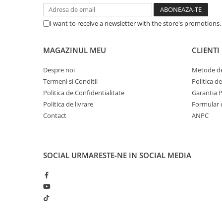
Scannere Documente
TV, Audio-Video & Multimedia
I want to receive a newsletter with the store's promotions
Monitoare
MAGAZINUL MEU
CLIENTI
Monitoare Gaming & Consumer
Monitoare Business
Despre noi
Metode de
Accesorii
Termeni si Conditii
Politica d
Accesorii Căști & Microfoane
Politica de Confidentialitate
Garantia 
Cabluri & Adaptoare Audio-Video
Politica de livrare
Formular 
Contact
ANPC
Suporturi - altele
Suporturi TV Birou
Suporturi TV Perete
SOCIAL
URMARESTE-NE IN SOCIAL MEDIA
Boxe
Boxe PC & Soundbar
Boxe Wireless & Portabile
Camere Foto & Sisteme Optice
Webcam