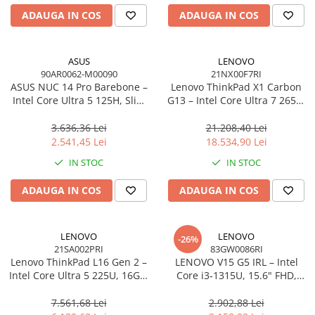
ADAUGA IN COS
ADAUGA IN COS
ASUS
LENOVO
90AR0062-M00090
21NX00F7RI
ASUS NUC 14 Pro Barebone –
Lenovo ThinkPad X1 Carbon
Intel Core Ultra 5 125H, Slim
G13 – Intel Core Ultra 7 265U,
Kit, Intel Arc, Wi‑Fi 6E, EU
14" 2.8K OLED Touch, 64GB,
Cord
2TB SSD, Wi‑Fi 7, 5G, W11P, 3Y
3.636,36 Lei
21.208,40 Lei
Premier
2.541,45 Lei
18.534,90 Lei
IN STOC
IN STOC
ADAUGA IN COS
ADAUGA IN COS
LENOVO
LENOVO
-26%
21SA002PRI
83GW0086RI
Lenovo ThinkPad L16 Gen 2 –
LENOVO V15 G5 IRL – Intel
Intel Core Ultra 5 225U, 16GB,
Core i3‑1315U, 15.6" FHD,
512GB SSD, 16" WUXGA,
16GB DDR5, 512GB SSD,
NOOS, 3Y On‑Site
NOOS, 3Y CCI
7.561,68 Lei
2.902,88 Lei