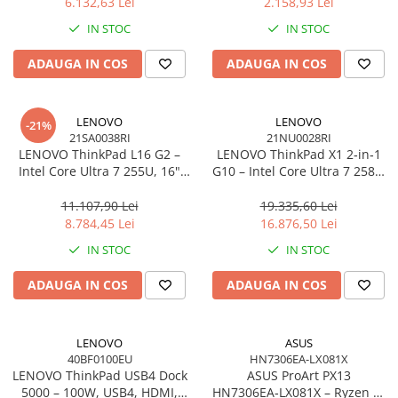
6.132,63 Lei
2.158,93 Lei
IN STOC
IN STOC
ADAUGA IN COS
ADAUGA IN COS
LENOVO
LENOVO
-21%
21SA0038RI
21NU0028RI
LENOVO ThinkPad L16 G2 –
LENOVO ThinkPad X1 2‑in‑1
Intel Core Ultra 7 255U, 16"
G10 – Intel Core Ultra 7 258V,
WUXGA IPS, 32GB DDR5, 1TB
14" 2.8K OLED Touch, 32GB
SSD, Windows 11 Pro, 3Y
LPDDR5X, 2TB SSD PCIe 5.0,
11.107,90 Lei
19.335,60 Lei
On‑Site
W11P, 3Y Premier
8.784,45 Lei
16.876,50 Lei
IN STOC
IN STOC
ADAUGA IN COS
ADAUGA IN COS
LENOVO
ASUS
40BF0100EU
HN7306EA-LX081X
LENOVO ThinkPad USB4 Dock
ASUS ProArt PX13
5000 – 100W, USB4, HDMI,
HN7306EA‑LX081X – Ryzen AI