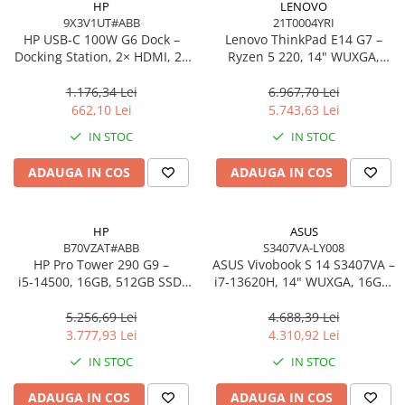
HP
LENOVO
9X3V1UT#ABB
21T0004YRI
HP USB‑C 100W G6 Dock –
Lenovo ThinkPad E14 G7 –
Docking Station, 2× HDMI, 2×
Ryzen 5 220, 14" WUXGA,
DP, 6× USB, RJ‑45, SmartBuy
16GB, 512GB SSD, W11 Pro, 3Y
(EU)
On‑Site
1.176,34 Lei
6.967,70 Lei
662,10 Lei
5.743,63 Lei
IN STOC
IN STOC
ADAUGA IN COS
ADAUGA IN COS
HP
ASUS
B70VZAT#ABB
S3407VA-LY008
HP Pro Tower 290 G9 –
ASUS Vivobook S 14 S3407VA –
i5‑14500, 16GB, 512GB SSD,
i7‑13620H, 14" WUXGA, 16GB,
UHD 770, Wi‑Fi 6, Windows 11
1TB SSD, NoOS, Gray
Pro
5.256,69 Lei
4.688,39 Lei
3.777,93 Lei
4.310,92 Lei
IN STOC
IN STOC
ADAUGA IN COS
ADAUGA IN COS