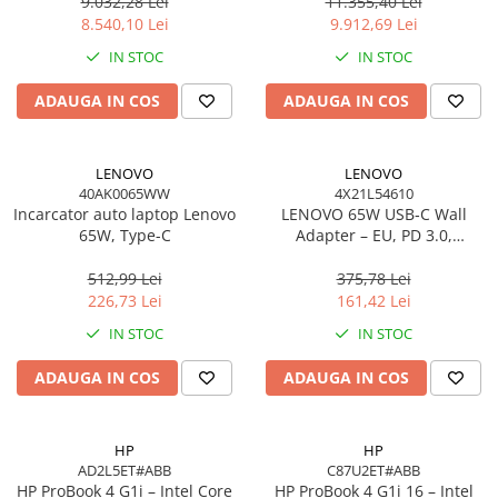
Windows 11 Pro, 3YW
W11P, 3Y
9.032,28 Lei
11.355,40 Lei
8.540,10 Lei
9.912,69 Lei
IN STOC
IN STOC
ADAUGA IN COS
ADAUGA IN COS
LENOVO
LENOVO
40AK0065WW
4X21L54610
Incarcator auto laptop Lenovo
LENOVO 65W USB‑C Wall
65W, Type-C
Adapter – EU, PD 3.0,
20V/3.25A, 1.7m cablu, Negru
512,99 Lei
375,78 Lei
226,73 Lei
161,42 Lei
IN STOC
IN STOC
ADAUGA IN COS
ADAUGA IN COS
HP
HP
AD2L5ET#ABB
C87U2ET#ABB
HP ProBook 4 G1i – Intel Core
HP ProBook 4 G1i 16 – Intel