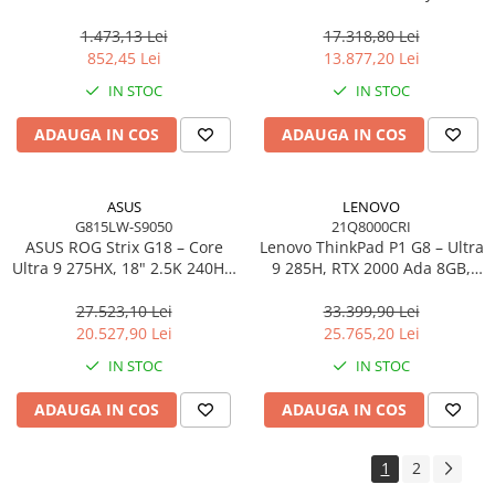
2×DP, 4×USB‑A, 2×USB‑C,
MAX+ 395, 13.3" 3K OLED
Gigabit LAN, EU
Touch, 64GB LPDDR5X, 1TB
1.473,13 Lei
17.318,80 Lei
SSD, W11P, 3Y, Nano Black
852,45 Lei
13.877,20 Lei
IN STOC
IN STOC
ADAUGA IN COS
ADAUGA IN COS
ASUS
LENOVO
G815LW-S9050
21Q8000CRI
ASUS ROG Strix G18 – Core
Lenovo ThinkPad P1 G8 – Ultra
Ultra 9 275HX, 18" 2.5K 240Hz,
9 285H, RTX 2000 Ada 8GB,
16GB DDR5, 2TB SSD, RTX
64GB, 2TB SSD, 16" WUXGA,
5080 16GB, NoOS, Eclipse
W11P, 3Y Premier
27.523,10 Lei
33.399,90 Lei
Gray
20.527,90 Lei
25.765,20 Lei
IN STOC
IN STOC
ADAUGA IN COS
ADAUGA IN COS
1
2