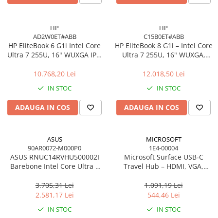
HP
HP
AD2W0ET#ABB
C15B0ET#ABB
HP EliteBook 6 G1i Intel Core
HP EliteBook 8 G1i – Intel Core
Ultra 7 255U, 16" WUXGA IPS,
Ultra 7 255U, 16" WUXGA,
16GB DDR5, 512GB SSD,
16GB, 512GB SSD, Windows
Windows 11 Pro
11 Pro
10.768,20 Lei
12.018,50 Lei
IN STOC
IN STOC
ADAUGA IN COS
ADAUGA IN COS
ASUS
MICROSOFT
90AR0072-M000P0
1E4-00004
ASUS RNUC14RVHU500002I
Microsoft Surface USB‑C
Barebone Intel Core Ultra 5
Travel Hub – HDMI, VGA,
125H Tall Kit L6 EU Cord
RJ‑45, USB‑C/USB‑A
3.705,31 Lei
1.091,19 Lei
2.581,17 Lei
544,46 Lei
IN STOC
IN STOC