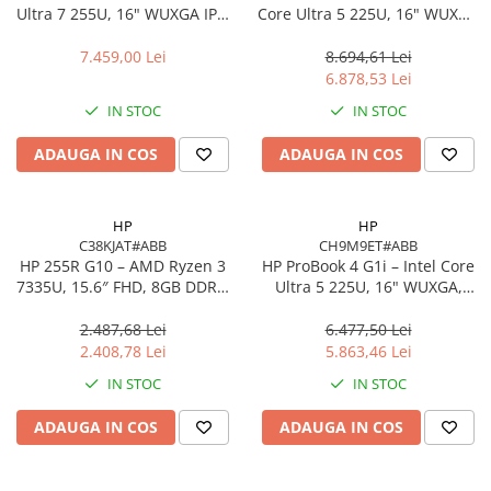
Ultra 7 255U, 16" WUXGA IPS,
Core Ultra 5 225U, 16" WUXGA
16GB DDR5, 512GB SSD,
IPS, 16GB DDR5, 512GB SSD,
FreeDOS, Pike Silver
Intel Graphics, Windows 11
7.459,00 Lei
8.694,61 Lei
Pro, 1YW
6.878,53 Lei
IN STOC
IN STOC
ADAUGA IN COS
ADAUGA IN COS
HP
HP
C38KJAT#ABB
CH9M9ET#ABB
HP 255R G10 – AMD Ryzen 3
HP ProBook 4 G1i – Intel Core
7335U, 15.6″ FHD, 8GB DDR4,
Ultra 5 225U, 16" WUXGA,
512GB SSD, FreeDOS,
16GB DDR5, 512GB SSD,
Business Laptop
FreeDOS
2.487,68 Lei
6.477,50 Lei
2.408,78 Lei
5.863,46 Lei
IN STOC
IN STOC
ADAUGA IN COS
ADAUGA IN COS