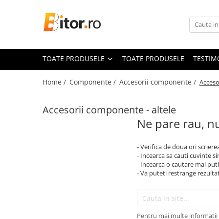
Toate Produsele
Laptop , PC, Tablete
TOATE PRODUSELE
TOATE PRODUSELE
TESTIM
Laptop-uri
Laptop-uri Gaming
Home /
Componente /
Accesorii componente /
Acceso
Laptop-uri Workstation
Laptop-uri Business
Accesorii componente - altele
Desktop PC
Ne pare rau, nu
Sistem barebone
Acesorii
- Verifica de doua ori scriere
- Incearca sa cauti cuvinte s
Imprimante, Scannere,
- Incearca o cautare mai puti
Consumabile
- Va puteti restrange rezultat
Imprimante & Multifuncționale
Imprimanta Laser Color
Imprimanta Laser Mono
Pentru mai multe informatii 