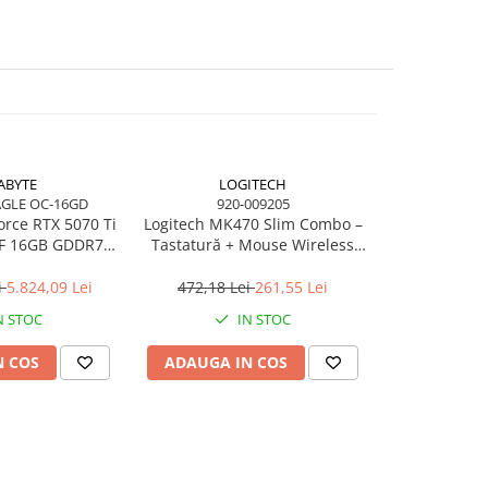
ABYTE
LOGITECH
AGLE OC-16GD
920-009205
B28
rce RTX 5070 Ti
Logitech MK470 Slim Combo –
HP S5 Pro 52
FF 16GB GDDR7
Tastatură + Mouse Wireless
75Hz, HDMI, 
HDMI VGA
2.4 GHz, Off‑White, US Intl
i
5.824,09 Lei
472,18 Lei
261,55 Lei
1.376,89 
N STOC
IN STOC
N COS
ADAUGA IN COS
ADAUGA 