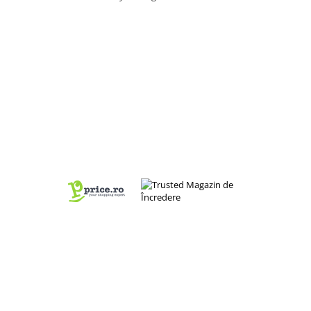
Webcam
Caști & Microfoane
Caști Business
Căști Gaming & Consumer
Microfoane & Reportofoane
Display & signage
Ecrane Digital Signage
Ecrane Digital Signage pentru
Exterior
Ecrane Touchscreen Digital Signage
Sisteme Large Format LED
Proiectoare
Proiectoare Business
Proiectoare Consumer
Suport Proiector
TV
Accesorii TV