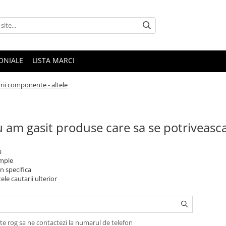
ONIALE
LISTA MARCI
rii componente - altele
 am gasit produse care sa se potriveasc
a
imple
n specifica
ele cautarii ulterior
te rog sa ne contactezi la numarul de telefon