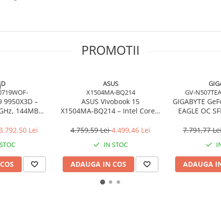
PROMOTII
MD
ASUS
GIG
0719WOF-
X1504MA-BQ214
GV-N507TE
 9950X3D –
ASUS Vivobook 15
GIGABYTE GeFo
7GHz, 144MB
X1504MA‑BQ214 – Intel Core 7
EAGLE OC S
5, Zen 5
350, 15.6" FHD, 8GB DDR4,
3xDP 1x
512GB SSD, NOOS, Quiet Blue
3.792,50 Lei
4.759,59 Lei
4.499,46 Lei
7.791,77 Le
 STOC
IN STOC
I
 COS
ADAUGA IN COS
ADAUGA I