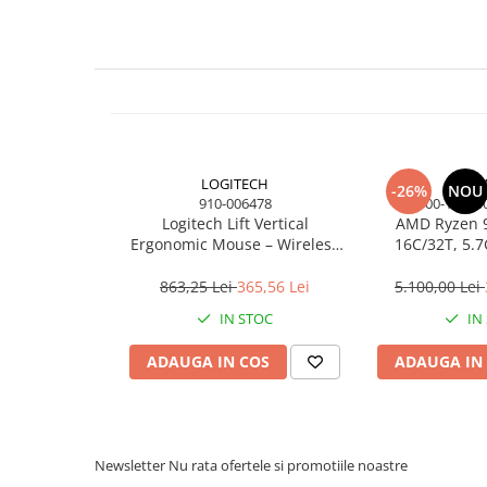
Imprimante Cerneală
Imprimante Matriciale
Multifuncțional Cerneală
Multifuncțional Laser Mono
Accesorii Imprimante & Scannere
3D
Consumabile & Filamente 3D
LOGITECH
A
-26%
NOU
910-006478
100-10000
Consumabile - cerneală
Logitech Lift Vertical
AMD Ryzen 9
Cerneală & Cap de Printare
Ergonomic Mouse – Wireless
16C/32T, 5.
Bluetooth + Logi Bolt, 4000 DPI,
Cache, AM
Consumabile - toner
6 Butoane, Rose
863,25 Lei
365,56 Lei
5.100,00 Lei
Toner
IN STOC
IN
Imprimante Large Format Printer
(LFP)
ADAUGA IN COS
ADAUGA IN
Accesorii Large Format
Plottere & Scannere
Scannere
Newsletter
Nu rata ofertele si promotiile noastre
Scannere Documente