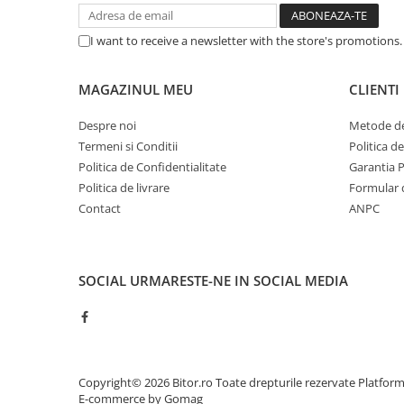
TV, Audio-Video & Multimedia
Monitoare
I want to receive a newsletter with the store's promotions
Monitoare Gaming & Consumer
MAGAZINUL MEU
CLIENTI
Monitoare Business
Accesorii
Despre noi
Metode de
Accesorii Căști & Microfoane
Termeni si Conditii
Politica d
Cabluri & Adaptoare Audio-Video
Politica de Confidentialitate
Garantia 
Politica de livrare
Formular 
Suporturi - altele
Contact
ANPC
Suporturi TV Birou
Suporturi TV Perete
Accesorii radio
SOCIAL
URMARESTE-NE IN SOCIAL MEDIA
Boxe
Boxe PC & Soundbar
Boxe Wireless & Portabile
Camere Foto & Sisteme Optice
Copyright© 2026 Bitor.ro Toate drepturile rezervate
Platfor
Camere Rețea
E-commerce by Gomag