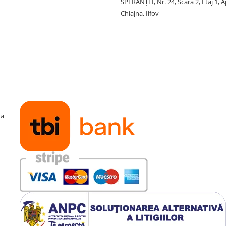
SPERANŢEI, Nr. 24, Scara 2, Etaj 1, A
Chiajna, Ilfov
ma