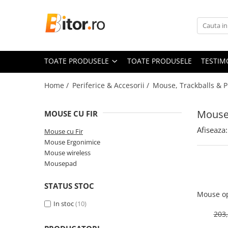
Toate Produsele
Laptop , PC, Tablete
TOATE PRODUSELE
TOATE PRODUSELE
TESTIM
Laptop-uri
Laptop-uri Gaming
Home /
Periferice & Accesorii /
Mouse, Trackballs & P
Laptop-uri Workstation
Laptop-uri Business
Mouse 
MOUSE CU FIR
Desktop PC
Afiseaza:
Mouse cu Fir
Desktop Business
Mouse Ergonimice
Sistem barebone
Mouse wireless
Mousepad
Acesorii
Imprimante, Scannere,
STATUS STOC
Consumabile
Mouse op
In stoc
(10)
Imprimante & Multifuncționale
203,
Imprimanta Laser Color