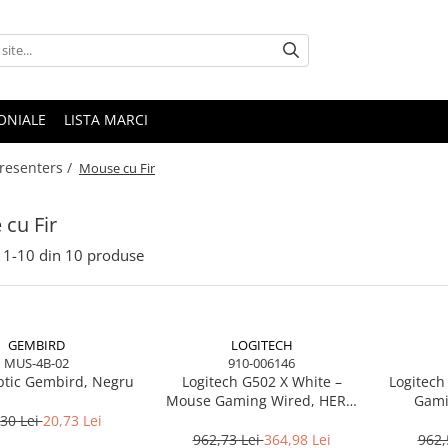
ONIALE
LISTA MARCI
resenters /
Mouse cu Fir
cu Fir
1-
10
din
10
produse
GEMBIRD
LOGITECH
MUS-4B-02
910-006146
tic Gembird, Negru
Logitech G502 X White –
Logitec
Mouse Gaming Wired, HERO
Gami
25K, LIGHTFORCE, RGB, 25.600
butoa
30 Lei
20,73 Lei
DPI
a
962,73 Lei
364,98 Lei
962,