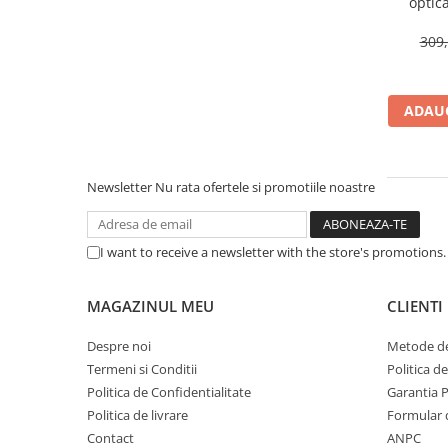
optic
Scannere Documente
ambid
309,
TV, Audio-Video & Multimedia
Monitoare
Monitoare Gaming & Consumer
ADAUG
Monitoare Business
Accesorii
Accesorii Căști & Microfoane
Newsletter
Nu rata ofertele si promotiile noastre
Cabluri & Adaptoare Audio-Video
Suporturi - altele
I want to receive a newsletter with the store's promotions
Suporturi TV Birou
Suporturi TV Perete
MAGAZINUL MEU
CLIENTI
Boxe
Boxe PC & Soundbar
Despre noi
Metode de
Termeni si Conditii
Politica d
Boxe Wireless & Portabile
Politica de Confidentialitate
Garantia 
Camere Foto & Sisteme Optice
Politica de livrare
Formular 
Webcam
Contact
ANPC