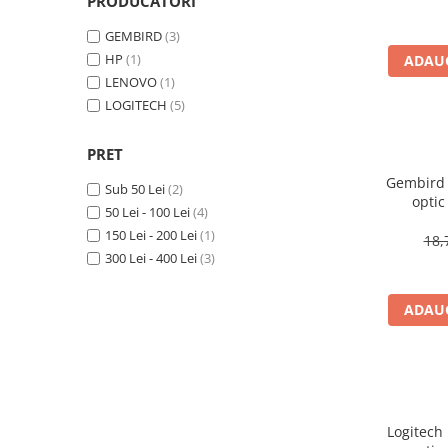
PRODUCATORI
Imprimanta Laser Mono
GEMBIRD
(3)
Imprimante Cerneală
HP
(1)
ADAUG
Imprimante Matriciale
LENOVO
(1)
Multifuncțional Cerneală
LOGITECH
(5)
Multifuncțional Laser Mono
Accesorii Imprimante & Scannere
PRET
3D
Gembird
Sub 50 Lei
(2)
Consumabile & Filamente 3D
optic
50 Lei - 100 Lei
(4)
Consumabile - cerneală
butoane,
150 Lei - 200 Lei
(1)
18,
Cerneală & Cap de Printare
300 Lei - 400 Lei
(3)
Consumabile - toner
Toner
ADAUG
Imprimante Large Format Printer
(LFP)
Accesorii Large Format
Plottere & Scannere
Logitech 
Scannere