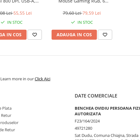
al 800 DPI, USB‑A,
Mouse Gaming RGB, 6
extru, 3 butoane
Butoane, 7200 DPI
08 Lei
55,55 Lei
79,60 Lei
79,59 Lei
IN STOC
IN STOC
A IN COS
ADAUGA IN COS
. Learn more in our
Click Aici
DATE COMERCIALE
 Plata
BENCHEA OVIDIU PERSOANA FIZ
AUTORIZATA
e Retur
F23/164/2024
Produselor
49721280
de Retur
Sat Dudu, Comuna Chiajna, Strada