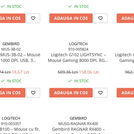
IN STOC
IN STOC
A IN COS
ADAUGA IN COS
ADAU
GEMBIRD
LOGITECH
MUS-3B-02
910-005824
 MUS‑3B‑02 – Mouse
Logitech G102 LIGHTSYNC –
Logitech 
 1000 DPI, USB, 3
Mouse Gaming 8000 DPI, RGB,
Gaming
 cablu 1.35 m, Negru
6 butoane, White
LIGHT
74 Lei
18,67 Lei
509,36 Lei
158,06 Lei
962,
IN STOC
IN STOC
A IN COS
ADAUGA IN COS
ADAU
LOGITECH
GEMBIRD
910-003357
MUSG-RAGNAR-RX400
B100 – Mouse cu fir,
Gembird RAGNAR RX400 –