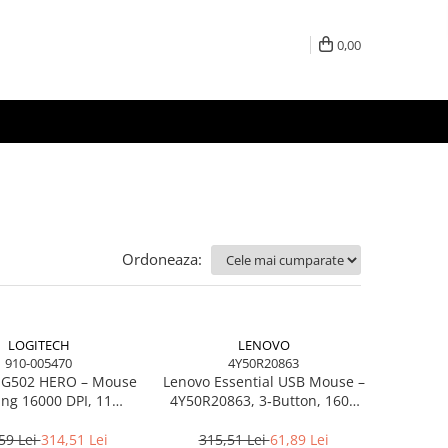
0,00
Ordoneaza:
LOGITECH
LENOVO
910-005470
4Y50R20863
h G502 HERO – Mouse
Lenovo Essential USB Mouse –
ng 16000 DPI, 11
4Y50R20863, 3‑Button, 1600
ne, RGB, greutăți
DPI, Wired USB, Black
justabile, USB
59 Lei
314,51 Lei
315,51 Lei
61,89 Lei