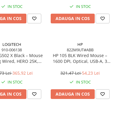
IN STOC
IN STOC
GA IN COS
ADAUGA IN COS
LOGITECH
HP
910-006138
822M9UT#ABB
G502 X Black – Mouse
HP 105 BLK Wired Mouse –
 Wired, HERO 25K,
1600 DPI, Optical, USB‑A, 3
FORCE, 25.600 DPI
butoane, ambidextru
73 Lei
365,92 Lei
321,47 Lei
54,23 Lei
IN STOC
IN STOC
GA IN COS
ADAUGA IN COS