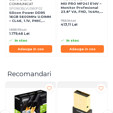
MSI PRO MP241 E14V –
COMMUNICAT
Monitor Profesional
SP016GBLVU560F02
23.8" VA, FHD, 144Hz,
Silicon Power DDR5
HDR, Adaptive‑Sync,
16GB 5600MHz U‑DIMM
HDMI, DP
763,14 Lei
– CL46, 1.1V, PMIC,
413,11 Lei
On‑Die ECC
1.959,75 Lei
1.179,46 Lei
In stoc
In stoc
Adauga in cos
Adauga in cos
Recomandari