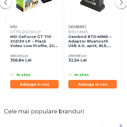
MSI
GEMBIRD
GT 710 2GD3H LP
BTD-MINI5
MSI GeForce GT 710
Gembird BTD‑MINI5 –
2GD3H LP – Placă
Adaptor Bluetooth
Video Low Profile, 2GB
USB 4.0, aptX, BLE,
DDR3, HDMI/DVI/VGA,
mini, 20 m
Fanless
681,06 Lei
259,98 Lei
356,84 Lei
32,54 Lei
In stoc
In stoc
Adauga in cos
Adauga in cos
Cele mai populare branduri