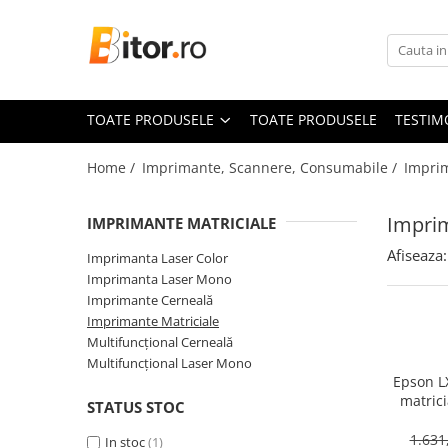
Toate Produsele
Laptop , PC, Tablete
TOATE PRODUSELE
TOATE PRODUSELE
TESTIM
Laptop-uri
Laptop-uri Gaming
Home /
Imprimante, Scannere, Consumabile /
Imprim
Laptop-uri Workstation
Laptop-uri Business
Imprim
IMPRIMANTE MATRICIALE
Desktop PC
Afiseaza:
Imprimanta Laser Color
Desktop Business
Imprimanta Laser Mono
Sistem barebone
Imprimante Cerneală
Imprimante Matriciale
Acesorii
Multifuncțional Cerneală
Imprimante, Scannere,
Multifuncțional Laser Mono
Consumabile
Epson L
matrici
Imprimante & Multifuncționale
STATUS STOC
Parallel
Imprimanta Laser Color
1.631
In stoc
(1)