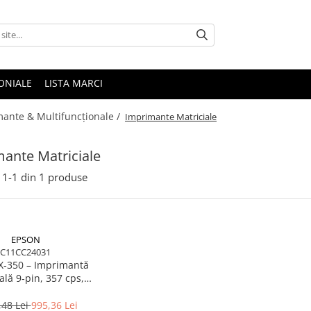
ONIALE
LISTA MARCI
ante & Multifuncționale /
Imprimante Matriciale
ante Matriciale
1-
1
din
1
produse
EPSON
C11CC24031
X‑350 – Imprimantă
ală 9‑pin, 357 cps,
 / USB / Serial, MTBF
10.000h
,48 Lei
995,36 Lei