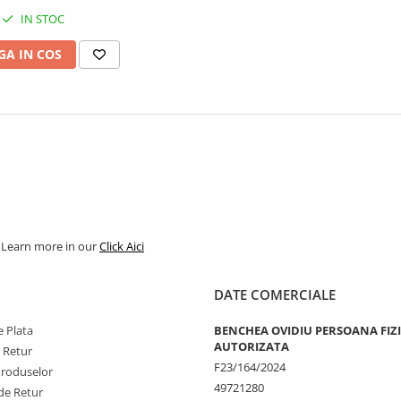
IN STOC
A IN COS
. Learn more in our
Click Aici
DATE COMERCIALE
 Plata
BENCHEA OVIDIU PERSOANA FIZ
AUTORIZATA
e Retur
F23/164/2024
Produselor
49721280
de Retur