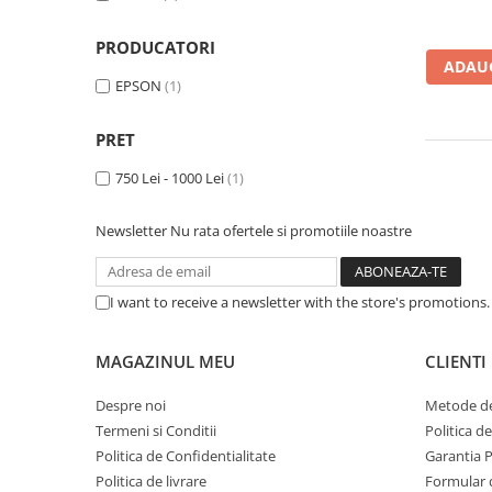
Imprimanta Laser Mono
Imprimante Cerneală
PRODUCATORI
ADAUG
Imprimante Matriciale
EPSON
(1)
Multifuncțional Cerneală
Multifuncțional Laser Mono
PRET
Accesorii Imprimante & Scannere
3D
750 Lei - 1000 Lei
(1)
Consumabile & Filamente 3D
Newsletter
Nu rata ofertele si promotiile noastre
Consumabile - cerneală
Cerneală & Cap de Printare
Consumabile - toner
I want to receive a newsletter with the store's promotions
Toner
MAGAZINUL MEU
CLIENTI
Imprimante Large Format Printer
(LFP)
Despre noi
Metode de
Accesorii Large Format
Termeni si Conditii
Politica d
Plottere & Scannere
Politica de Confidentialitate
Garantia 
Scannere
Politica de livrare
Formular 