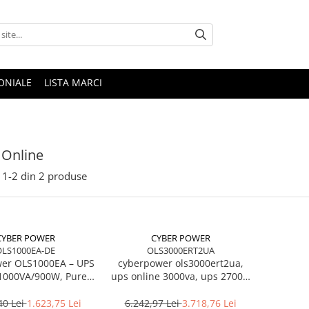
ONIALE
LISTA MARCI
 Online
1-
2
din
2
produse
CYBER POWER
CYBER POWER
OLS1000EA-DE
OLS3000ERT2UA
er OLS1000EA – UPS
cyberpower ols3000ert2ua,
1000VA/900W, Pure
ups online 3000va, ups 2700w
ve, LCD, USB/RS‑232
double conversion,
cyberpower smart app online,
40 Lei
1.623,75 Lei
6.242,97 Lei
3.718,76 Lei