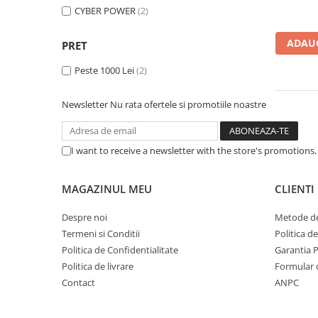
Imprimanta Laser Mono
CYBER POWER
(2)
Imprimante Cerneală
ADAUG
Imprimante Matriciale
PRET
Multifuncțional Cerneală
Peste 1000 Lei
(2)
Multifuncțional Laser Mono
Accesorii Imprimante & Scannere
Newsletter
Nu rata ofertele si promotiile noastre
3D
Consumabile & Filamente 3D
I want to receive a newsletter with the store's promotions
Consumabile - cerneală
Cerneală & Cap de Printare
MAGAZINUL MEU
CLIENTI
Consumabile - toner
Toner
Despre noi
Metode de
Termeni si Conditii
Politica d
Imprimante Large Format Printer
(LFP)
Politica de Confidentialitate
Garantia 
Politica de livrare
Formular 
Accesorii Large Format
Contact
ANPC
Plottere & Scannere
Scannere