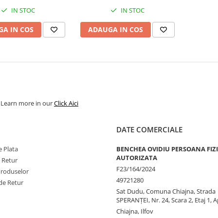
ups rack 2u, ups servere, ups
IN STOC
IN STOC
vmware ready, ups 10 iesiri
iec, ups 3000va online
A IN COS
ADAUGA IN COS
sinewave, ups pr
. Learn more in our
Click Aici
DATE COMERCIALE
 Plata
BENCHEA OVIDIU PERSOANA FIZ
AUTORIZATA
e Retur
F23/164/2024
Produselor
49721280
de Retur
Sat Dudu, Comuna Chiajna, Strada
SPERANŢEI, Nr. 24, Scara 2, Etaj 1, A
Chiajna, Ilfov