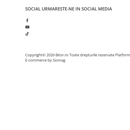
Scannere Documente
SOCIAL
URMARESTE-NE IN SOCIAL MEDIA
TV, Audio-Video & Multimedia
Monitoare
Monitoare Gaming & Consumer
Monitoare Business
Accesorii
Accesorii Căști & Microfoane
Copyright© 2026 Bitor.ro Toate drepturile rezervate
Platfor
E-commerce by Gomag
Cabluri & Adaptoare Audio-Video
Suporturi - altele
Suporturi TV Birou
Suporturi TV Perete
Boxe
Boxe PC & Soundbar
Boxe Wireless & Portabile
Camere Foto & Sisteme Optice
Webcam