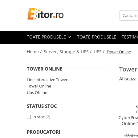
Toate Produsele
Laptop , PC, Tablete
TOATE PRODUSELE
TOATE PRODUSELE
TESTIM
Laptop-uri
Laptop-uri Gaming
Home /
Server, Storage & UPS /
UPS /
Tower Online
Laptop-uri Workstation
Laptop-uri Business
Tower
TOWER ONLINE
Desktop PC
Afiseaza:
Line Interactive Towers
Desktop Business
Tower Online
Sistem barebone
Ups Offline
Acesorii
STATUS STOC
Imprimante, Scannere,
Consumabile
In stoc
(2)
CyberPow
Online 
Imprimante & Multifuncționale
Sine Wa
PRODUCATORI
Imprimanta Laser Color
2.947,