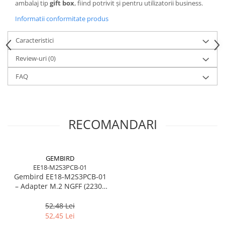
Caști & Microfoane
ambalaj tip
gift box
, fiind potrivit și pentru utilizatorii business.
Caști Business
Informatii conformitate produs
Căști Gaming & Consumer
Caracteristici
Microfoane & Reportofoane
Display & signage
Review-uri
(0)
Ecrane Digital Signage
FAQ
Ecrane Touchscreen Digital Signage
Proiectoare
Proiectoare Business
RECOMANDARI
Proiectoare Consumer
Componente
Plăci de baza
GEMBIRD
EE18-M2S3PCB-01
Plăci de Bază Amd
Gembird EE18‑M2S3PCB‑01
Plăci de Bază Intel
– Adapter M.2 NGFF (2230–
2280) la Mini SATA 1.8",
Plăci video
6Gb/s
52,48 Lei
Plăci Video Gaming & Consumer
52,45 Lei
Procesoare