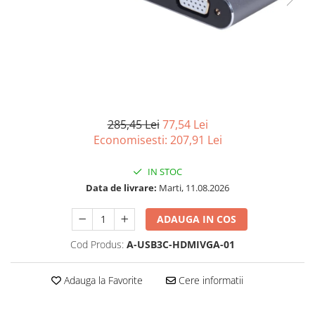
Imprimanta Laser Mono
Imprimante Cerneală
Imprimante Matriciale
Multifuncțional Cerneală
Multifuncțional Laser Mono
Accesorii Imprimante & Scannere
3D
285,45 Lei
77,54 Lei
Consumabile & Filamente 3D
Economisesti:
207,91
Lei
Consumabile - cerneală
IN STOC
Cerneală & Cap de Printare
Data de livrare:
Marti, 11.08.2026
Consumabile - toner
Toner
ADAUGA IN COS
Imprimante Large Format Printer
Cod Produs:
A-USB3C-HDMIVGA-01
(LFP)
Accesorii Large Format
Adauga la Favorite
Cere informatii
Plottere & Scannere
Scannere