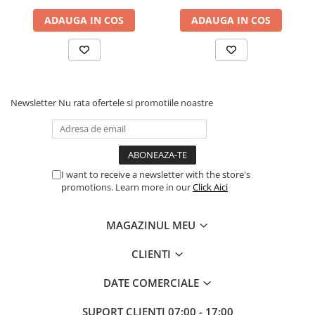
Carcase
ADAUGA IN COS
ADAUGA IN COS
Accesorii componente
Accesorii componente - altele
Accesorii Stocare
Unități optice
Newsletter
Nu rata ofertele si promotiile noastre
Blu-Ray, CD/DVD & Floppy Drives
Periferice & Accesorii
Tastaturi
Tastaturi cu Fir
I want to receive a newsletter with the store's
promotions. Learn more in our
Click Aici
Tastaturi wireless
Mouse, Trackballs & Presenters
MAGAZINUL MEU
Mouse cu Fir
Mouse Ergonimice
CLIENTI
Mouse wireless
DATE COMERCIALE
Mousepad
Cabluri & Adaptoare
SUPORT CLIENTI
07:00 - 17:00