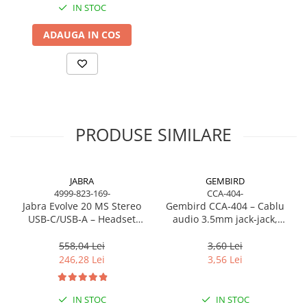
IN STOC
Procesoare Desktop
ADAUGA IN COS
Stocare
HDD Externe
HDD Interne
SSD Externe
SSD Interne
PRODUSE SIMILARE
Memorii
Memorii RAM
Memorii Laptop
JABRA
GEMBIRD
Memorii Flash
4999-823-169-
CCA-404-
Stick-uri USB
Jabra Evolve 20 MS Stereo
Gembird CCA‑404 – Cablu
USB‑C/USB‑A – Headset
audio 3.5mm jack‑jack,
Surse de alimentare
On‑Ear, Noise‑Isolating, MS
stereo, 1.2m, RoHS
Surse de Alimentare PC
Certified
558,04 Lei
3,60 Lei
246,28 Lei
3,56 Lei
Ventilatoare & Sisteme de Răcire
Răcire PC
IN STOC
IN STOC
Ventilatoare & Sisteme de Răcire