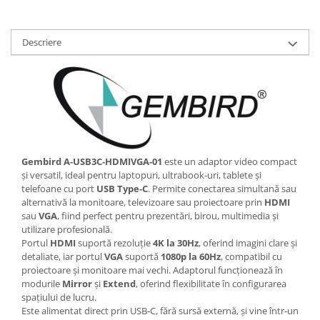
Scannere Documente
TV, Audio-Video & Multimedia
Descriere
Monitoare
Monitoare Gaming & Consumer
Monitoare Business
Accesorii
Accesorii Căști & Microfoane
Cabluri & Adaptoare Audio-Video
Gembird A‑USB3C‑HDMIVGA‑01
este un adaptor video compact
Suporturi - altele
și versatil, ideal pentru laptopuri, ultrabook‑uri, tablete și
Suporturi TV Birou
telefoane cu port
USB Type‑C
. Permite conectarea simultană sau
alternativă la monitoare, televizoare sau proiectoare prin
HDMI
Suporturi TV Perete
sau
VGA
, fiind perfect pentru prezentări, birou, multimedia și
Boxe
utilizare profesională.
Portul
HDMI
suportă rezoluție
4K la 30Hz
, oferind imagini clare și
Boxe PC & Soundbar
detaliate, iar portul
VGA
suportă
1080p la 60Hz
, compatibil cu
Boxe Wireless & Portabile
proiectoare și monitoare mai vechi. Adaptorul funcționează în
Camere Foto & Sisteme Optice
modurile
Mirror
și
Extend
, oferind flexibilitate în configurarea
spațiului de lucru.
Webcam
Este alimentat direct prin USB‑C, fără sursă externă, și vine într‑un