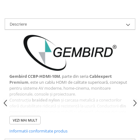
Descriere
Gembird CCBP‑HDMI‑10M
, parte din seria
Cablexpert
Premium
, este un cablu HDMI de calitate superioară, conceput
pentru sisteme AV moderne, home‑cinema, monitoare
profesionale, console și proiectoare.
Construcția
braided nylon
și carcasa metalică a conectorilor
oferă durabilitate ridicată și rezistență la uzură. Conductorii
din
cupru
asigură o transmisie stabilă și eficientă, chiar pe distanțe
mari.
VEZI MAI MULT
Standardul
High Speed cu Ethernet
permite suport pentru:
4K
Informatii conformitate produs
16‑bit Deep Colour