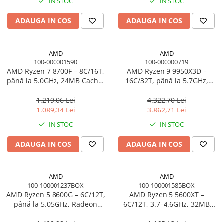
IN STOC
IN STOC
ADAUGA IN COS
ADAUGA IN COS
AMD
AMD
100-000001590
100-000000719
AMD Ryzen 7 8700F – 8C/16T,
AMD Ryzen 9 9950X3D –
până la 5.0GHz, 24MB Cache,
16C/32T, până la 5.7GHz,
AM5, TRAY
144MB Cache, AM5, TRAY
1.219,06 Lei
4.322,70 Lei
1.089,34 Lei
3.862,71 Lei
IN STOC
IN STOC
ADAUGA IN COS
ADAUGA IN COS
AMD
AMD
100-100001237BOX
100-100001585BOX
AMD Ryzen 5 8600G – 6C/12T,
AMD Ryzen 5 5600XT –
până la 5.05GHz, Radeon
6C/12T, 3.7–4.6GHz, 32MB
760M, 65W, AM5, BOX cu
Cache, AM4, 65W, BOX