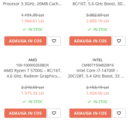
Procesor 3.3GHz, 20MB Cache,
8C/16T, 5.6 GHz Boost, 3D
LGA1851, BOX
V‑Cache 96 MB, AM5, BOX
1.191,39 Lei
3.002,69 Lei
1.064,61 Lei
2.683,16 Lei
IN STOC
IN STOC
ADAUGA IN COS
ADAUGA IN COS
AMD
INTEL
100-100000263BOX
CM8071504820816
AMD Ryzen 7 5700G – 8C/16T,
Intel Core i7‑14700F –
4.6 GHz, Radeon Graphics,
20C/28T, 5.4 GHz Boost, 33 MB
65W, AM4, BOX
Cache, LGA1700, TRAY
2.210,59 Lei
2.153,19 Lei
1.975,35 Lei
1.924,06 Lei
IN STOC
IN STOC
ADAUGA IN COS
ADAUGA IN COS