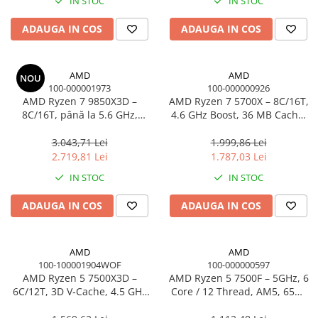
Cerneală & Cap de Printare
IN STOC
IN STOC
Acesorii
Camere Foto & Sisteme Optice
Cabluri Usb & Thunderbolt
Smart Security
Ups Offline
Memorii RAM
Consumabile - toner
Hub-uri USB
Webcam
Memorii Laptop
ADAUGA IN COS
ADAUGA IN COS
Genți & Rucsacuri
Laser Drums
Caști & Microfoane
Memorii Flash
Toner
Husa Laptop
Caști Business
Stick-uri USB
AMD
AMD
Waste Toner
NOU
Rucsacuri
Căști Gaming & Consumer
Memorii Server
100-000001973
100-000000926
Imprimante Large Format Printer
Rucsacuri & Genți Laptop
Microfoane & Reportofoane
Surse de alimentare
AMD Ryzen 7 9850X3D –
AMD Ryzen 7 5700X – 8C/16T,
(LFP)
8C/16T, până la 5.6 GHz,
4.6 GHz Boost, 36 MB Cache,
Kit-uri Tastatura si Mouse
Display & signage
Surse de Alimentare PC
96MB Cache, AM5, TRAY
AM4, TRAY
Accesorii Large Format
UPS
Ecrane Digital Signage
Ventilatoare & Sisteme de Răcire
3.043,71 Lei
1.999,86 Lei
Plottere & Scannere
2.719,81 Lei
1.787,03 Lei
Ecrane Touchscreen Digital Signage
Prize cu Protecție
Răcire PC
Scannere
IN STOC
IN STOC
Proiectoare
USB & Card Readers
Ventilatoare & Sisteme de Răcire
Scannere Documente
Proiectoare Business
Carcase
Cititoare de Carduri Usb
ADAUGA IN COS
ADAUGA IN COS
Proiectoare Consumer
Accesorii componente
Accesorii componente - altele
AMD
AMD
Accesorii Stocare
100-100001904WOF
100-000000597
AMD Ryzen 5 7500X3D –
AMD Ryzen 5 7500F – 5GHz, 6
Unități optice
6C/12T, 3D V‑Cache, 4.5 GHz
Core / 12 Thread, AM5, 65W,
Blu-Ray, CD/DVD & Floppy Drives
Boost, AM5, BOX
38MB Cache – TRAY