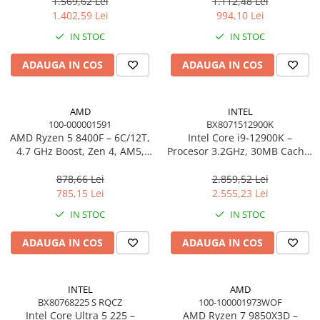
1.569,62 Lei
1.112,48 Lei
1.402,59 Lei
994,10 Lei
IN STOC
IN STOC
ADAUGA IN COS
ADAUGA IN COS
AMD
INTEL
100-000001591
BX8071512900K
AMD Ryzen 5 8400F – 6C/12T,
Intel Core i9‑12900K –
4.7 GHz Boost, Zen 4, AM5,
Procesor 3.2GHz, 30MB Cache,
TRAY
16‑Core, LGA1700, BOX
878,66 Lei
2.859,52 Lei
785,15 Lei
2.555,23 Lei
IN STOC
IN STOC
ADAUGA IN COS
ADAUGA IN COS
INTEL
AMD
BX80768225 S RQCZ
100-100001973WOF
Intel Core Ultra 5 225 –
AMD Ryzen 7 9850X3D –