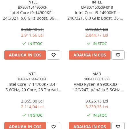
INTEL
INTEL
BX8071514900KF
CM8071505094018
Intel Core i9‑14900KF –
Intel Core i9‑14900KF –
24C/32T, 6.0 GHz Boost, 36 MB
24C/32T, 6.0 GHz Boost, 36 MB
Cache, LGA1700, BOX
Cache, LGA1700, TRAY
3.258,40 Lei
3.183,54 Lei
2.911,66 Lei
2.844,77 Lei
IN STOC
IN STOC
ADAUGA IN COS
ADAUGA IN COS
INTEL
AMD
BX8071514700KF
100-000001368
Intel Core i7‑14700KF 3.4–
AMD Ryzen 9 9900X3D –
5.6GHz, 20 Core, 28 Thread,
12C/24T, până la 5.5GHz,
33MB Cache, LGA1700, BOX
140MB Cache, AM5, TRAY
2.365,80 Lei
3.625,13 Lei
2.114,04 Lei
3.239,38 Lei
IN STOC
IN STOC
ADAUGA IN COS
ADAUGA IN COS