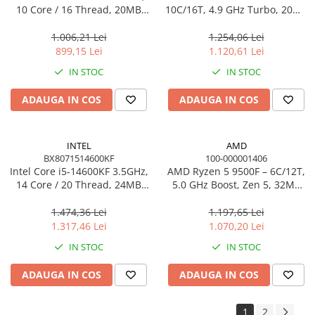
10 Core / 16 Thread, 20MB
10C/16T, 4.9 GHz Turbo, 20MB
Cache, LGA1700, Tray
Cache, LGA1700, Tray
1.006,21 Lei
1.254,06 Lei
899,15 Lei
1.120,61 Lei
IN STOC
IN STOC
ADAUGA IN COS
ADAUGA IN COS
INTEL
AMD
BX8071514600KF
100-000001406
Intel Core i5‑14600KF 3.5GHz,
AMD Ryzen 5 9500F – 6C/12T,
14 Core / 20 Thread, 24MB
5.0 GHz Boost, Zen 5, 32MB
Cache, LGA1700, BOX
L3, AM5, TRAY
1.474,36 Lei
1.197,65 Lei
1.317,46 Lei
1.070,20 Lei
IN STOC
IN STOC
ADAUGA IN COS
ADAUGA IN COS
1
2