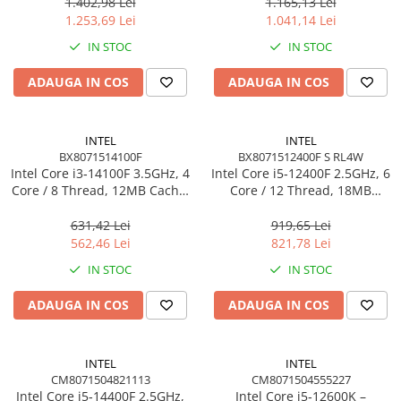
Wraith Stealth
1.402,98 Lei
1.165,13 Lei
1.253,69 Lei
1.041,14 Lei
IN STOC
IN STOC
ADAUGA IN COS
ADAUGA IN COS
INTEL
INTEL
BX8071514100F
BX8071512400F S RL4W
Intel Core i3‑14100F 3.5GHz, 4
Intel Core i5‑12400F 2.5GHz, 6
Core / 8 Thread, 12MB Cache,
Core / 12 Thread, 18MB
LGA1700, Box
Cache, LGA1700, Box
631,42 Lei
919,65 Lei
562,46 Lei
821,78 Lei
IN STOC
IN STOC
ADAUGA IN COS
ADAUGA IN COS
INTEL
INTEL
CM8071504821113
CM8071504555227
Intel Core i5‑14400F 2.5GHz,
Intel Core i5‑12600K –