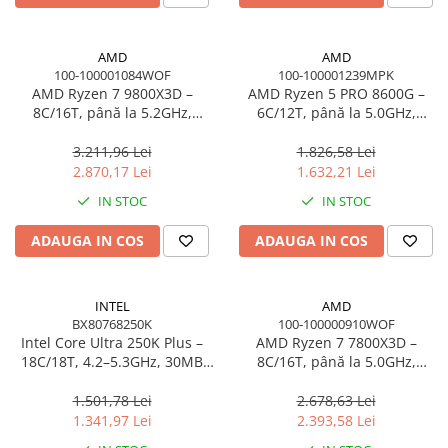
AMD
AMD
100-100001084WOF
100-100001239MPK
AMD Ryzen 7 9800X3D –
AMD Ryzen 5 PRO 8600G –
8C/16T, până la 5.2GHz,
6C/12T, până la 5.0GHz,
104MB Cache, AM5, BOX
Radeon 760M, 65W, AM5,
MPK
3.211,96 Lei
1.826,58 Lei
2.870,17 Lei
1.632,21 Lei
IN STOC
IN STOC
ADAUGA IN COS
ADAUGA IN COS
INTEL
AMD
BX80768250K
100-100000910WOF
Intel Core Ultra 250K Plus –
AMD Ryzen 7 7800X3D –
18C/18T, 4.2–5.3GHz, 30MB
8C/16T, până la 5.0GHz,
Cache, LGA1851, BOX
104MB Cache, AM5, BOX fără
cooler
1.501,78 Lei
2.678,63 Lei
1.341,97 Lei
2.393,58 Lei