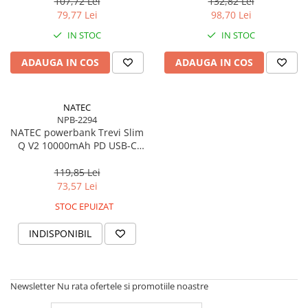
107,72 Lei
132,82 Lei
79,77 Lei
98,70 Lei
IN STOC
IN STOC
ADAUGA IN COS
ADAUGA IN COS
NATEC
NPB-2294
NATEC powerbank Trevi Slim
Q V2 10000mAh PD USB-C
20W + USB-A 18W + USB-C -
USB-C cable
119,85 Lei
73,57 Lei
STOC EPUIZAT
INDISPONIBIL
Newsletter
Nu rata ofertele si promotiile noastre