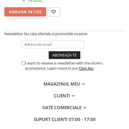
IN STOC
Imprimanta Laser Mono
Imprimante Cerneală
ADAUGA IN COS
Imprimante Matriciale
Multifuncțional Cerneală
Multifuncțional Laser Mono
Newsletter
Nu rata ofertele si promotiile noastre
Accesorii Imprimante & Scannere
3D
Consumabile & Filamente 3D
Consumabile - cerneală
I want to receive a newsletter with the store's
promotions. Learn more in our
Click Aici
Cerneală & Cap de Printare
Consumabile - toner
MAGAZINUL MEU
Toner
CLIENTI
Imprimante Large Format Printer
(LFP)
DATE COMERCIALE
Accesorii Large Format
Plottere & Scannere
SUPORT CLIENTI
07:00 - 17:00
Scannere