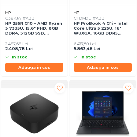
Mousepad
Cabluri & Adaptoare
HP
HP
Adaptoare
C38KJAT#ABB
CH9M9ET#ABB
HP 255R G10 – AMD Ryzen
HP ProBook 4 G1i – Intel
Alte Cabluri
3 7335U, 15.6″ FHD, 8GB
Core Ultra 5 225U, 16"
Cabluri Curent
DDR4, 512GB SSD,
WUXGA, 16GB DDR5,
FreeDOS, Business
512GB SSD, FreeDOS
Cabluri Securitate
Laptop
2.487,68 Lei
6.477,50 Lei
2.408,78 Lei
5.863,46 Lei
Cabluri Usb & Thunderbolt
Hub-uri USB
In stoc
In stoc
Genți & Rucsacuri
Adauga in cos
Adauga in cos
Husa Laptop
Rucsacuri
Rucsacuri & Genți Laptop
Kit-uri Tastatura si Mouse
UPS
Prize cu Protecție
USB & Card Readers
Cititoare de Carduri Usb