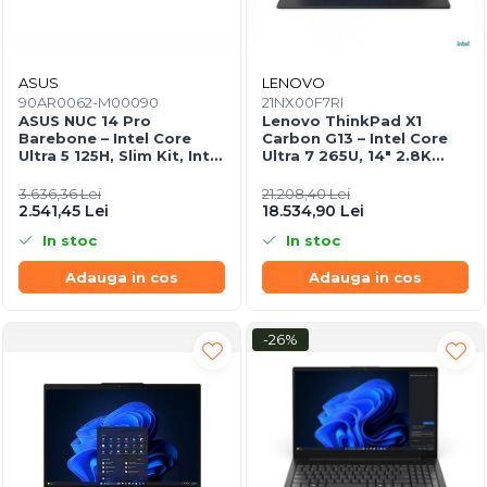
ASUS
LENOVO
90AR0062-M00090
21NX00F7RI
ASUS NUC 14 Pro
Lenovo ThinkPad X1
Barebone – Intel Core
Carbon G13 – Intel Core
Ultra 5 125H, Slim Kit, Intel
Ultra 7 265U, 14" 2.8K
Arc, Wi‑Fi 6E, EU Cord
OLED Touch, 64GB, 2TB
SSD, Wi‑Fi 7, 5G, W11P, 3Y
3.636,36 Lei
21.208,40 Lei
Premier
2.541,45 Lei
18.534,90 Lei
In stoc
In stoc
Adauga in cos
Adauga in cos
-26%