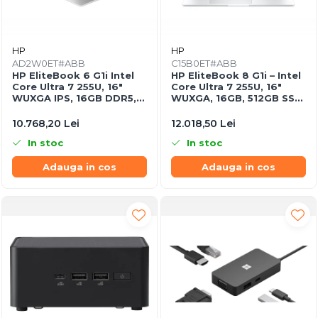
Camere Securitate IP Wireless
Echipamente Birou
HP
HP
Gamepad-uri & Joystick-uri
AD2W0ET#ABB
C15B0ET#ABB
HP EliteBook 6 G1i Intel
HP EliteBook 8 G1i – Intel
Garantii & Serviciii
Core Ultra 7 255U, 16"
Core Ultra 7 255U, 16"
Software si Clound
WUXGA IPS, 16GB DDR5,
WUXGA, 16GB, 512GB SSD,
512GB SSD, Windows 11
Windows 11 Pro
Software Microsoft Windows
Pro
10.768,20 Lei
12.018,50 Lei
In stoc
In stoc
Adauga in cos
Adauga in cos