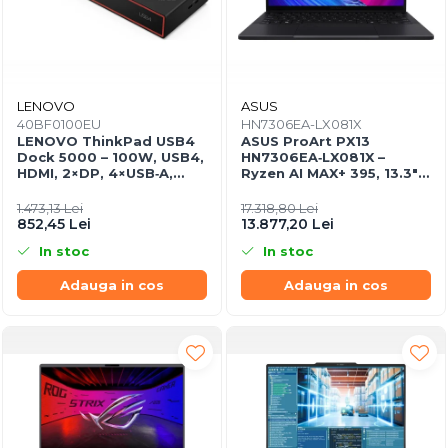
LENOVO
ASUS
40BF0100EU
HN7306EA-LX081X
LENOVO ThinkPad USB4
ASUS ProArt PX13
Dock 5000 – 100W, USB4,
HN7306EA‑LX081X –
HDMI, 2×DP, 4×USB‑A,
Ryzen AI MAX+ 395, 13.3"
2×USB‑C, Gigabit LAN, EU
3K OLED Touch, 64GB
LPDDR5X, 1TB SSD, W11P,
1.473,13 Lei
17.318,80 Lei
3Y, Nano Black
852,45 Lei
13.877,20 Lei
In stoc
In stoc
Adauga in cos
Adauga in cos