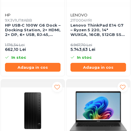
Network & Smart Home
Network
HP
LENOVO
9X3V1UT#ABB
21T0004YRI
Accesspoints & Controllere
HP USB‑C 100W G6 Dock –
Lenovo ThinkPad E14 G7
Antene rețea
Docking Station, 2× HDMI,
– Ryzen 5 220, 14"
2× DP, 6× USB, RJ‑45,
WUXGA, 16GB, 512GB SSD,
Modemuri
SmartBuy (EU)
W11 Pro, 3Y On‑Site
Routere
1.176,34 Lei
6.967,70 Lei
662,10 Lei
5.743,63 Lei
Switch-uri
In stoc
In stoc
Network Accessories
Adauga in cos
Adauga in cos
Alte Accesorii Rețelistică
Plăci de Rețea & Adaptoare
Surse de alimentare rețelistică
Smart Home
Accesorii Smart Home
Smart Security
Telecom & Wearables
Accesorii smartphone