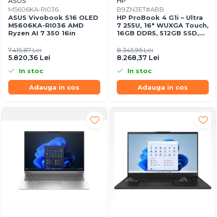
ASUS
HP
Scannere Documente
M5606KA-RI036
B9ZN3ET#ABB
ASUS Vivobook S16 OLED
HP ProBook 4 G1i – Ultra
TV, Audio-Video & Multimedia
M5606KA-RI036 AMD
7 255U, 16" WUXGA Touch,
Ryzen AI 7 350 16in
16GB DDR5, 512GB SSD,
Monitoare
Windows 11 Pro
Monitoare Gaming & Consumer
7.415,87 Lei
8.345,95 Lei
5.820,36 Lei
8.268,37 Lei
Monitoare Business
In stoc
In stoc
Accesorii
Adauga in cos
Adauga in cos
Accesorii Căști & Microfoane
Cabluri & Adaptoare Audio-Video
Suporturi - altele
Suporturi TV Birou
Suporturi TV Perete
Boxe
Boxe PC & Soundbar
Boxe Wireless & Portabile
Camere Foto & Sisteme Optice
Webcam