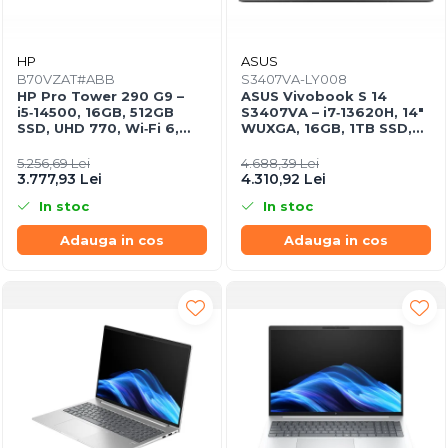
Încărcătoare & Powerbank
Server, Storage & UPS
Accesorii Server, Stocare & UPS
HP
ASUS
B70VZAT#ABB
S3407VA-LY008
Accesorii Rack-uri
HP Pro Tower 290 G9 –
ASUS Vivobook S 14
i5‑14500, 16GB, 512GB
S3407VA – i7‑13620H, 14"
Accesorii Ups & Baterii
SSD, UHD 770, Wi‑Fi 6,
WUXGA, 16GB, 1TB SSD,
Servere, Stocare - alte accesorii
Windows 11 Pro
NoOS, Gray
5.256,69 Lei
4.688,39 Lei
Accesorii Server, Stocare & UPS
3.777,93 Lei
4.310,92 Lei
NAS
In stoc
In stoc
Server SSD
Adauga in cos
Adauga in cos
Power Distribution Units (PDU)
PDU Basic
UPS
Line Interactive Towers
Tower Online
Ups Offline
Camere de supraveghere
Camere Securitate IP Outdoor