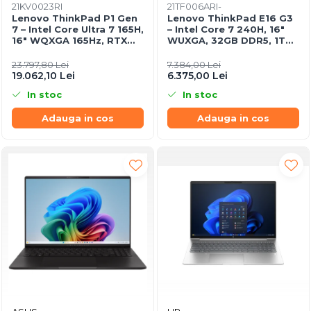
21KV0023RI
21TF006ARI-
Imprimanta Laser Mono
Lenovo ThinkPad P1 Gen
Lenovo ThinkPad E16 G3
Imprimante Cerneală
7 – Intel Core Ultra 7 165H,
– Intel Core 7 240H, 16"
16" WQXGA 165Hz, RTX
WUXGA, 32GB DDR5, 1TB
Imprimante Matriciale
4070, 32GB, 1TB SSD,
SSD, NOOS, 3Y OS
Multifuncțional Cerneală
Windows 11 Pro, 3Y
23.797,80 Lei
7.384,00 Lei
Premier
19.062,10 Lei
6.375,00 Lei
Multifuncțional Laser Mono
In stoc
In stoc
Accesorii Imprimante &
Scannere 3D
Adauga in cos
Adauga in cos
Consumabile & Filamente 3D
Consumabile - cerneală
Cerneală & Cap de Printare
Consumabile - toner
Toner
Imprimante Large Format
Printer (LFP)
Accesorii Large Format
Plottere & Scannere
Scannere