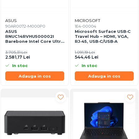
ASUS
MICROSOFT
90AR0072-M000P0
1E4-00004
ASUS
Microsoft Surface USB‑C
RNUC14RVHU500002I
Travel Hub – HDMI, VGA,
Barebone Intel Core Ultra
RJ‑45, USB‑C/USB‑A
5 125H Tall Kit L6 EU Cord
3.705,31 Lei
1.091,19 Lei
2.581,17 Lei
544,46 Lei
In stoc
In stoc
Adauga in cos
Adauga in cos