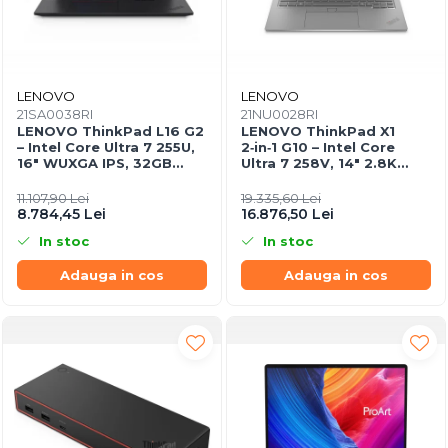
LENOVO
LENOVO
21SA0038RI
21NU0028RI
LENOVO ThinkPad L16 G2
LENOVO ThinkPad X1
– Intel Core Ultra 7 255U,
2‑in‑1 G10 – Intel Core
16" WUXGA IPS, 32GB
Ultra 7 258V, 14" 2.8K
DDR5, 1TB SSD, Windows
OLED Touch, 32GB
11 Pro, 3Y On‑Site
LPDDR5X, 2TB SSD PCIe
11.107,90 Lei
19.335,60 Lei
5.0, W11P, 3Y Premier
8.784,45 Lei
16.876,50 Lei
In stoc
In stoc
Adauga in cos
Adauga in cos