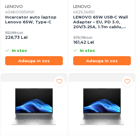
Procesoare
LENOVO
LENOVO
40AK0065WW
4X21L54610
Procesoare Desktop
Incarcator auto laptop
LENOVO 65W USB‑C Wall
Lenovo 65W, Type-C
Adapter – EU, PD 3.0,
Stocare
20V/3.25A, 1.7m cablu,
Negru
HDD Externe
512,99 Lei
226,73 Lei
375,78 Lei
HDD Interne
161,42 Lei
SSD Externe
In stoc
In stoc
SSD Interne
Adauga in cos
Adauga in cos
Memorii
Memorii RAM
Memorii Laptop
Memorii Flash
Stick-uri USB
Surse de alimentare
Surse de Alimentare PC
Ventilatoare & Sisteme de
Răcire