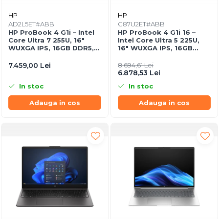
Răcire PC
HP
HP
Ventilatoare & Sisteme de Răcire
AD2L5ET#ABB
C87U2ET#ABB
Carcase
HP ProBook 4 G1i – Intel
HP ProBook 4 G1i 16 –
Core Ultra 7 255U, 16"
Intel Core Ultra 5 225U,
Accesorii componente
WUXGA IPS, 16GB DDR5,
16" WUXGA IPS, 16GB
512GB SSD, FreeDOS, Pike
DDR5, 512GB SSD, Intel
Accesorii componente - altele
Silver
Graphics, Windows 11 Pro,
7.459,00 Lei
8.694,61 Lei
Accesorii Stocare
1YW
6.878,53 Lei
Unități optice
In stoc
In stoc
Blu-Ray, CD/DVD & Floppy Drives
Adauga in cos
Adauga in cos
Periferice & Accesorii
Tastaturi
Tastaturi cu Fir
Tastaturi wireless
Mouse, Trackballs & Presenters
Mouse cu Fir
Mouse Ergonimice
Mouse wireless