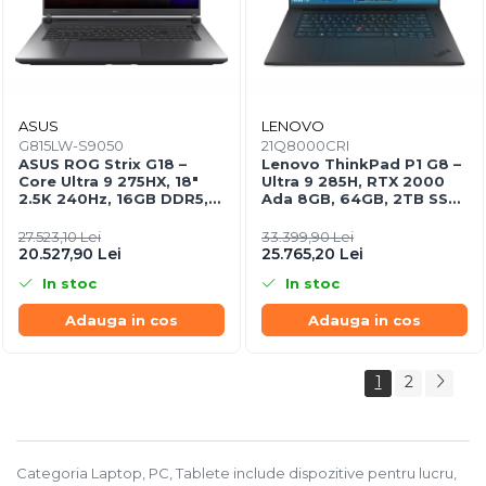
ASUS
LENOVO
G815LW-S9050
21Q8000CRI
ASUS ROG Strix G18 –
Lenovo ThinkPad P1 G8 –
Core Ultra 9 275HX, 18"
Ultra 9 285H, RTX 2000
2.5K 240Hz, 16GB DDR5,
Ada 8GB, 64GB, 2TB SSD,
2TB SSD, RTX 5080 16GB,
16" WUXGA, W11P, 3Y
NoOS, Eclipse Gray
Premier
27.523,10 Lei
33.399,90 Lei
20.527,90 Lei
25.765,20 Lei
In stoc
In stoc
Adauga in cos
Adauga in cos
1
2
Categoria Laptop, PC, Tablete include dispozitive pentru lucru,