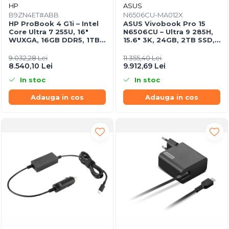
Caști & Microfoane
HP
ASUS
B9ZN4ET#ABB
N6506CU-MA012X
Caști Business
HP ProBook 4 G1i – Intel
ASUS Vivobook Pro 15
Core Ultra 7 255U, 16"
N6506CU – Ultra 9 285H,
Căști Gaming & Consumer
WUXGA, 16GB DDR5, 1TB
15.6" 3K, 24GB, 2TB SSD,
Microfoane & Reportofoane
SSD, Windows 11 Pro,
RTX 4050, W11P, 3Y
3YW
9.032,28 Lei
11.355,40 Lei
Display & signage
8.540,10 Lei
9.912,69 Lei
Ecrane Digital Signage
In stoc
In stoc
Ecrane Touchscreen Digital
Adauga in cos
Adauga in cos
Signage
Proiectoare
Proiectoare Business
Proiectoare Consumer
Componente
Plăci de baza
Plăci de Bază Amd
Plăci de Bază Intel
Plăci video
Plăci Video Gaming & Consumer