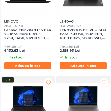
LENOVO
LENOVO
21SA002PRI
83GW0086RI
Lenovo ThinkPad L16 Gen
LENOVO V15 G5 IRL – Intel
2 – Intel Core Ultra 5
Core i3‑1315U, 15.6" FHD,
225U, 16GB, 512GB SSD,
16GB DDR5, 512GB SSD,
16" WUXGA, NOOS, 3Y
NOOS, 3Y CCI
On‑Site
7.561,68 Lei
2.902,88 Lei
6.132,63 Lei
2.158,93 Lei
In stoc
In stoc
Adauga in cos
Adauga in cos
-21%