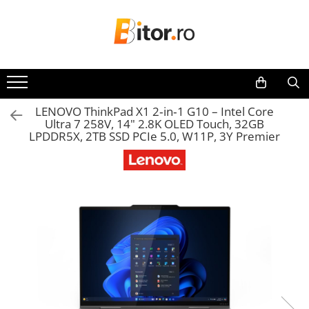
Toate Produsele
Laptop , PC, Tablete
Laptop-uri
LENOVO ThinkPad X1 2‑in‑1 G10 – Intel Core
Laptop-uri Gaming
Ultra 7 258V, 14" 2.8K OLED Touch, 32GB
Laptop-uri Home
LPDDR5X, 2TB SSD PCIe 5.0, W11P, 3Y Premier
Laptop-uri Workstation
Laptop-uri Business
Chromebook
Notebook
Desktop PC
Desktop Business
Sistem barebone
Tablete
Tablete - Windows