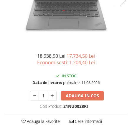
Acesorii
Imprimante, Scannere,
Consumabile
Imprimante & Multifuncționale
Imprimanta Laser Color
Imprimanta Laser Mono
Imprimante Cerneală
18.938,90 Lei
17.734,50 Lei
Imprimante Matriciale
Economisesti:
1.204,40
Lei
Multifuncțional Cerneală
Multifuncțional Laser Mono
IN STOC
Accesorii Imprimante & Scannere
Data de livrare:
poimaine, 11.08.2026
3D
ADAUGA IN COS
Consumabile & Filamente 3D
Accesorii imprimante, scannere
Cod Produs:
21NU0028RI
Accesorii imprimante - altele
Consumabile - cerneală
Adauga la Favorite
Cere informatii
Cerneală & Cap de Printare