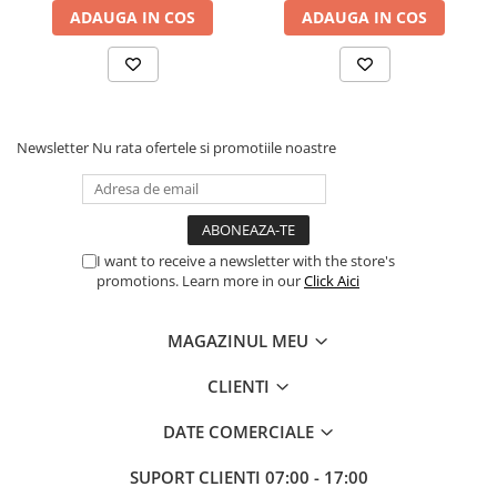
ADAUGA IN COS
ADAUGA IN COS
Proiectoare Business
Proiectoare Consumer
Componente
Plăci de baza
Newsletter
Nu rata ofertele si promotiile noastre
Plăci de Bază Amd
Plăci de Bază Intel
Plăci video
Plăci Video Gaming & Consumer
I want to receive a newsletter with the store's
Procesoare
promotions. Learn more in our
Click Aici
Procesoare Desktop
Stocare
MAGAZINUL MEU
HDD Externe
CLIENTI
HDD Interne
SSD Externe
DATE COMERCIALE
SSD Interne
SUPORT CLIENTI
07:00 - 17:00
Memorii