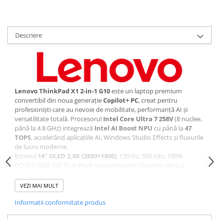
Consumabile - toner
Laser Drums
Descriere
Toner
Waste Toner
Imprimante Large Format Printer
(LFP)
Accesorii Large Format
Lenovo ThinkPad X1 2‑in‑1 G10
este un laptop premium
Plottere & Scannere
convertibil din noua generație
Copilot+ PC
, creat pentru
profesioniști care au nevoie de mobilitate, performanță AI și
Scannere
versatilitate totală. Procesorul
Intel Core Ultra 7 258V
(8 nuclee,
Scannere Documente
până la 4.8 GHz) integrează
Intel AI Boost NPU
cu până la
47
TOPS
, accelerând aplicațiile AI, Windows Studio Effects și fluxurile
TV, Audio-Video & Multimedia
de lucru moderne.
Monitoare
Ecranul
14" OLED 2.8K (2880×1800)
, 120 Hz, 500 nits, 100%
DCI‑P3, HDR 500 True Black și touchscreen 10‑point oferă o
Monitoare Gaming & Consumer
experiență vizuală premium, cu contrast perfect și culori
Monitoare Business
profesionale. Cei
32GB LPDDR5X 4267 MHz
și SSD‑ul
2TB PCIe
VEZI MAI MULT
5.0 NVMe
asigură viteze extreme în multitasking, aplicații
Accesorii
Informatii conformitate produs
profesionale, editare și procesare de date.
Accesorii Căști & Microfoane
Designul convertibil
360°
permite utilizarea în mod laptop,