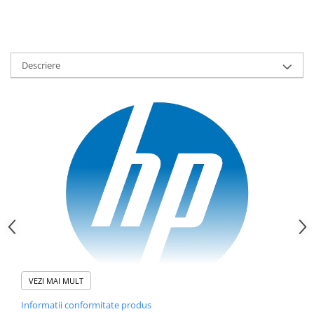
Descriere
VEZI MAI MULT
Informatii conformitate produs
HP 255R G10 (C38KJAT#ABB)
este un laptop business entry‑level,