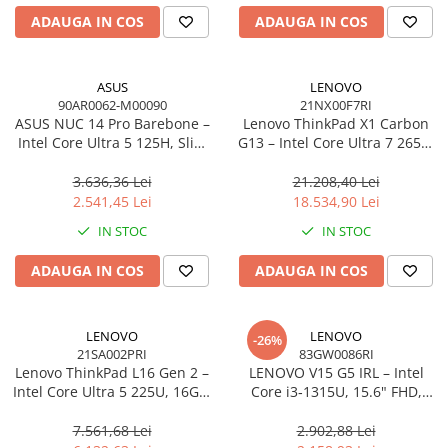
ADAUGA IN COS
ADAUGA IN COS
ASUS
LENOVO
90AR0062-M00090
21NX00F7RI
ASUS NUC 14 Pro Barebone –
Lenovo ThinkPad X1 Carbon
Intel Core Ultra 5 125H, Slim
G13 – Intel Core Ultra 7 265U,
Kit, Intel Arc, Wi‑Fi 6E, EU
14" 2.8K OLED Touch, 64GB,
Cord
2TB SSD, Wi‑Fi 7, 5G, W11P, 3Y
3.636,36 Lei
21.208,40 Lei
Premier
2.541,45 Lei
18.534,90 Lei
IN STOC
IN STOC
ADAUGA IN COS
ADAUGA IN COS
LENOVO
LENOVO
-26%
21SA002PRI
83GW0086RI
Lenovo ThinkPad L16 Gen 2 –
LENOVO V15 G5 IRL – Intel
Intel Core Ultra 5 225U, 16GB,
Core i3‑1315U, 15.6" FHD,
512GB SSD, 16" WUXGA,
16GB DDR5, 512GB SSD,
NOOS, 3Y On‑Site
NOOS, 3Y CCI
7.561,68 Lei
2.902,88 Lei