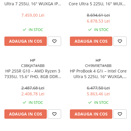
Ultra 7 255U, 16" WUXGA IPS,
Core Ultra 5 225U, 16" WUXGA
16GB DDR5, 512GB SSD,
IPS, 16GB DDR5, 512GB SSD,
FreeDOS, Pike Silver
Intel Graphics, Windows 11
7.459,00 Lei
8.694,61 Lei
Pro, 1YW
6.878,53 Lei
IN STOC
IN STOC
ADAUGA IN COS
ADAUGA IN COS
HP
HP
C38KJAT#ABB
CH9M9ET#ABB
HP 255R G10 – AMD Ryzen 3
HP ProBook 4 G1i – Intel Core
7335U, 15.6″ FHD, 8GB DDR4,
Ultra 5 225U, 16" WUXGA,
512GB SSD, FreeDOS,
16GB DDR5, 512GB SSD,
Business Laptop
FreeDOS
2.487,68 Lei
6.477,50 Lei
2.408,78 Lei
5.863,46 Lei
IN STOC
IN STOC
ADAUGA IN COS
ADAUGA IN COS