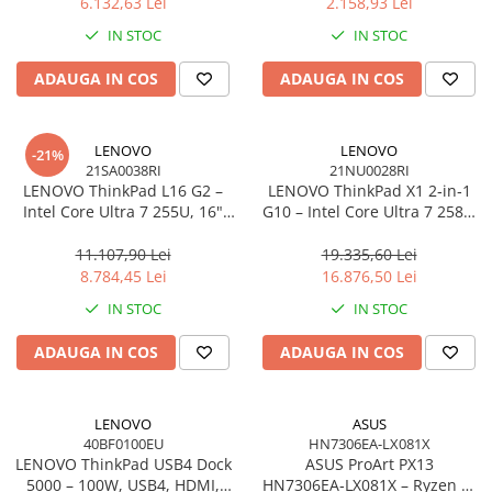
6.132,63 Lei
2.158,93 Lei
IN STOC
IN STOC
ADAUGA IN COS
ADAUGA IN COS
LENOVO
LENOVO
-21%
21SA0038RI
21NU0028RI
LENOVO ThinkPad L16 G2 –
LENOVO ThinkPad X1 2‑in‑1
Intel Core Ultra 7 255U, 16"
G10 – Intel Core Ultra 7 258V,
WUXGA IPS, 32GB DDR5, 1TB
14" 2.8K OLED Touch, 32GB
SSD, Windows 11 Pro, 3Y
LPDDR5X, 2TB SSD PCIe 5.0,
11.107,90 Lei
19.335,60 Lei
On‑Site
W11P, 3Y Premier
8.784,45 Lei
16.876,50 Lei
IN STOC
IN STOC
ADAUGA IN COS
ADAUGA IN COS
LENOVO
ASUS
40BF0100EU
HN7306EA-LX081X
LENOVO ThinkPad USB4 Dock
ASUS ProArt PX13
5000 – 100W, USB4, HDMI,
HN7306EA‑LX081X – Ryzen AI