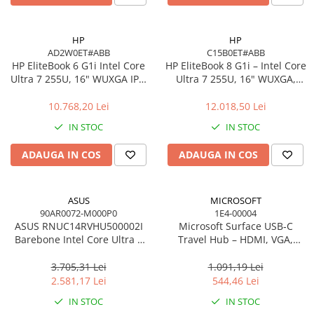
HP
HP
AD2W0ET#ABB
C15B0ET#ABB
HP EliteBook 6 G1i Intel Core
HP EliteBook 8 G1i – Intel Core
Ultra 7 255U, 16" WUXGA IPS,
Ultra 7 255U, 16" WUXGA,
16GB DDR5, 512GB SSD,
16GB, 512GB SSD, Windows
Windows 11 Pro
11 Pro
10.768,20 Lei
12.018,50 Lei
IN STOC
IN STOC
ADAUGA IN COS
ADAUGA IN COS
ASUS
MICROSOFT
90AR0072-M000P0
1E4-00004
ASUS RNUC14RVHU500002I
Microsoft Surface USB‑C
Barebone Intel Core Ultra 5
Travel Hub – HDMI, VGA,
125H Tall Kit L6 EU Cord
RJ‑45, USB‑C/USB‑A
3.705,31 Lei
1.091,19 Lei
2.581,17 Lei
544,46 Lei
IN STOC
IN STOC