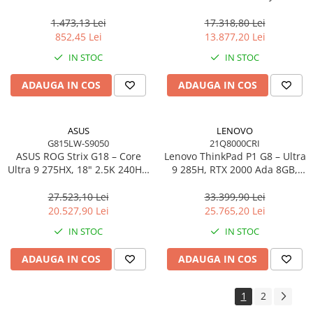
2×DP, 4×USB‑A, 2×USB‑C,
MAX+ 395, 13.3" 3K OLED
Gigabit LAN, EU
Touch, 64GB LPDDR5X, 1TB
1.473,13 Lei
17.318,80 Lei
SSD, W11P, 3Y, Nano Black
852,45 Lei
13.877,20 Lei
IN STOC
IN STOC
ADAUGA IN COS
ADAUGA IN COS
ASUS
LENOVO
G815LW-S9050
21Q8000CRI
ASUS ROG Strix G18 – Core
Lenovo ThinkPad P1 G8 – Ultra
Ultra 9 275HX, 18" 2.5K 240Hz,
9 285H, RTX 2000 Ada 8GB,
16GB DDR5, 2TB SSD, RTX
64GB, 2TB SSD, 16" WUXGA,
5080 16GB, NoOS, Eclipse
W11P, 3Y Premier
27.523,10 Lei
33.399,90 Lei
Gray
20.527,90 Lei
25.765,20 Lei
IN STOC
IN STOC
ADAUGA IN COS
ADAUGA IN COS
1
2