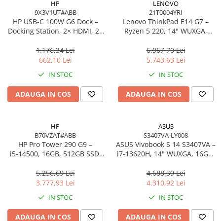
HP
LENOVO
9X3V1UT#ABB
21T0004YRI
HP USB‑C 100W G6 Dock –
Lenovo ThinkPad E14 G7 –
Docking Station, 2× HDMI, 2×
Ryzen 5 220, 14" WUXGA,
DP, 6× USB, RJ‑45, SmartBuy
16GB, 512GB SSD, W11 Pro, 3Y
(EU)
On‑Site
1.176,34 Lei
6.967,70 Lei
662,10 Lei
5.743,63 Lei
IN STOC
IN STOC
ADAUGA IN COS
ADAUGA IN COS
HP
ASUS
B70VZAT#ABB
S3407VA-LY008
HP Pro Tower 290 G9 –
ASUS Vivobook S 14 S3407VA –
i5‑14500, 16GB, 512GB SSD,
i7‑13620H, 14" WUXGA, 16GB,
UHD 770, Wi‑Fi 6, Windows 11
1TB SSD, NoOS, Gray
Pro
5.256,69 Lei
4.688,39 Lei
3.777,93 Lei
4.310,92 Lei
IN STOC
IN STOC
ADAUGA IN COS
ADAUGA IN COS