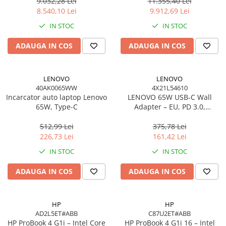
Windows 11 Pro, 3YW
W11P, 3Y
9.032,28 Lei
11.355,40 Lei
8.540,10 Lei
9.912,69 Lei
IN STOC
IN STOC
ADAUGA IN COS
ADAUGA IN COS
LENOVO
LENOVO
40AK0065WW
4X21L54610
Incarcator auto laptop Lenovo
LENOVO 65W USB‑C Wall
65W, Type-C
Adapter – EU, PD 3.0,
20V/3.25A, 1.7m cablu, Negru
512,99 Lei
375,78 Lei
226,73 Lei
161,42 Lei
IN STOC
IN STOC
ADAUGA IN COS
ADAUGA IN COS
HP
HP
AD2L5ET#ABB
C87U2ET#ABB
HP ProBook 4 G1i – Intel Core
HP ProBook 4 G1i 16 – Intel