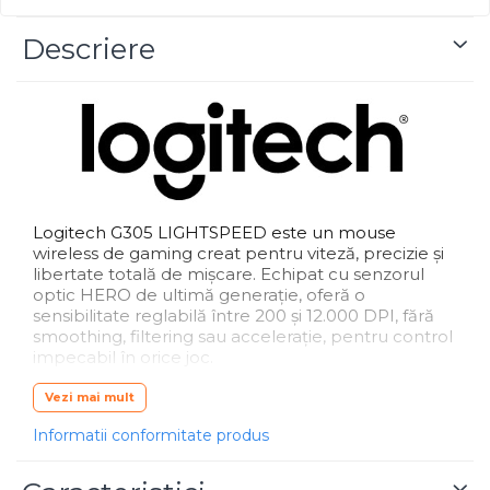
Blu-Ray, CD/DVD & Floppy Drives
Descriere
Logitech G305 LIGHTSPEED este un mouse
wireless de gaming creat pentru viteză, precizie și
libertate totală de mișcare. Echipat cu senzorul
optic HERO de ultimă generație, oferă o
sensibilitate reglabilă între 200 și 12.000 DPI, fără
smoothing, filtering sau accelerație, pentru control
impecabil în orice joc.
Tehnologia LIGHTSPEED asigură o conexiune
Vezi mai mult
wireless ultra-rapidă cu latență de 1 ms,
comparabilă cu performanța pe fir. Datorită
Informatii conformitate produs
eficienței energetice ridicate, G305 oferă până la
250 de ore de utilizare cu o singură baterie AA,