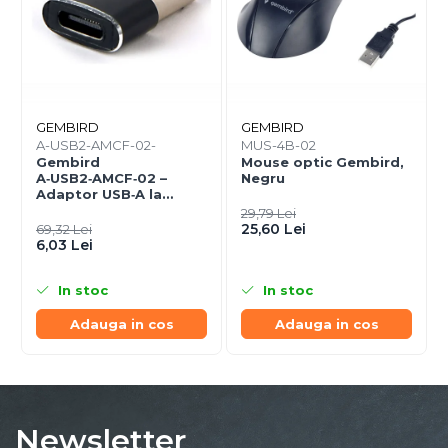
GEMBIRD
GEMBIRD
A-USB2-AMCF-02-
MUS-4B-02
Gembird
Mouse optic Gembird,
A‑USB2‑AMCF‑02 –
Negru
Adaptor USB‑A la
USB‑C (F), USB 2.0,
29,79 Lei
negru
25,60 Lei
69,32 Lei
6,03 Lei
In stoc
In stoc
Adauga in cos
Adauga in cos
Newsletter