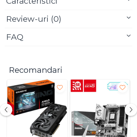
Caracteristici
fiind ideal pentru sesiuni lungi de gaming sau
utilizare zilnică.
Cu o greutate de doar 99 g și un design compact,
Review-uri
(0)
mouse-ul este ușor de transportat și include spațiu
intern pentru receptorul USB nano. Cele 6
butoane programabile și tensionarea mecanică a
FAQ
clickurilor oferă precizie, consistență și fiabilitate în
cele mai intense momente de joc.
Recomandari