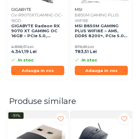
GIGABYTE
MSI
GV-R9070XTGAMING OC-
B850M GAMING PLUS
16GD
WIFI6E
GIGABYTE Radeon RX
MSI B850M GAMING
9070 XT GAMING OC
PLUS WIFI6E – AM5,
16GB – PCIe 5.0,
DDR5 8200+, PCIe 5.0
20Gbps, WINDFORCE,
M.2, Wi‑Fi 6E, mATX
Vapor Chamber
4.858,17 Lei
876,81 Lei
4.341,19 Lei
783,51 Lei
In stoc
In stoc
Adauga in cos
Adauga in cos
Produse similare
-91%