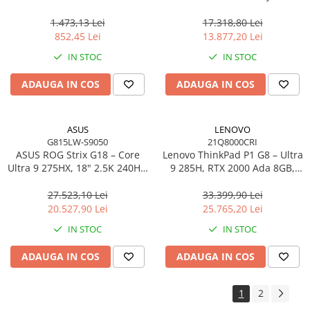
2×DP, 4×USB‑A, 2×USB‑C,
MAX+ 395, 13.3" 3K OLED
Gigabit LAN, EU
Touch, 64GB LPDDR5X, 1TB
1.473,13 Lei
17.318,80 Lei
SSD, W11P, 3Y, Nano Black
852,45 Lei
13.877,20 Lei
IN STOC
IN STOC
ADAUGA IN COS
ADAUGA IN COS
ASUS
LENOVO
G815LW-S9050
21Q8000CRI
ASUS ROG Strix G18 – Core
Lenovo ThinkPad P1 G8 – Ultra
Ultra 9 275HX, 18" 2.5K 240Hz,
9 285H, RTX 2000 Ada 8GB,
16GB DDR5, 2TB SSD, RTX
64GB, 2TB SSD, 16" WUXGA,
5080 16GB, NoOS, Eclipse
W11P, 3Y Premier
27.523,10 Lei
33.399,90 Lei
Gray
20.527,90 Lei
25.765,20 Lei
IN STOC
IN STOC
ADAUGA IN COS
ADAUGA IN COS
1
2