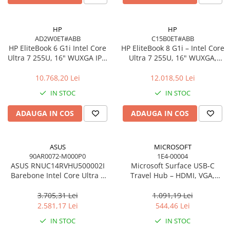
HP
HP
AD2W0ET#ABB
C15B0ET#ABB
HP EliteBook 6 G1i Intel Core
HP EliteBook 8 G1i – Intel Core
Ultra 7 255U, 16" WUXGA IPS,
Ultra 7 255U, 16" WUXGA,
16GB DDR5, 512GB SSD,
16GB, 512GB SSD, Windows
Windows 11 Pro
11 Pro
10.768,20 Lei
12.018,50 Lei
IN STOC
IN STOC
ADAUGA IN COS
ADAUGA IN COS
ASUS
MICROSOFT
90AR0072-M000P0
1E4-00004
ASUS RNUC14RVHU500002I
Microsoft Surface USB‑C
Barebone Intel Core Ultra 5
Travel Hub – HDMI, VGA,
125H Tall Kit L6 EU Cord
RJ‑45, USB‑C/USB‑A
3.705,31 Lei
1.091,19 Lei
2.581,17 Lei
544,46 Lei
IN STOC
IN STOC