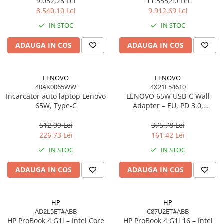
Windows 11 Pro, 3YW
W11P, 3Y
9.032,28 Lei
11.355,40 Lei
8.540,10 Lei
9.912,69 Lei
IN STOC
IN STOC
ADAUGA IN COS
ADAUGA IN COS
LENOVO
LENOVO
40AK0065WW
4X21L54610
Incarcator auto laptop Lenovo
LENOVO 65W USB‑C Wall
65W, Type-C
Adapter – EU, PD 3.0,
20V/3.25A, 1.7m cablu, Negru
512,99 Lei
375,78 Lei
226,73 Lei
161,42 Lei
IN STOC
IN STOC
ADAUGA IN COS
ADAUGA IN COS
HP
HP
AD2L5ET#ABB
C87U2ET#ABB
HP ProBook 4 G1i – Intel Core
HP ProBook 4 G1i 16 – Intel