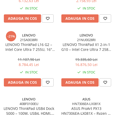
6.132,63 Lei
2.158,93 Lei
IN STOC
IN STOC
ADAUGA IN COS
ADAUGA IN COS
LENOVO
LENOVO
-21%
21SA0038RI
21NU0028RI
LENOVO ThinkPad L16 G2 –
LENOVO ThinkPad X1 2‑in‑1
Intel Core Ultra 7 255U, 16"
G10 – Intel Core Ultra 7 258V,
WUXGA IPS, 32GB DDR5, 1TB
14" 2.8K OLED Touch, 32GB
SSD, Windows 11 Pro, 3Y
LPDDR5X, 2TB SSD PCIe 5.0,
11.107,90 Lei
19.335,60 Lei
On‑Site
W11P, 3Y Premier
8.784,45 Lei
16.876,50 Lei
IN STOC
IN STOC
ADAUGA IN COS
ADAUGA IN COS
LENOVO
ASUS
40BF0100EU
HN7306EA-LX081X
LENOVO ThinkPad USB4 Dock
ASUS ProArt PX13
5000 – 100W, USB4, HDMI,
HN7306EA‑LX081X – Ryzen AI