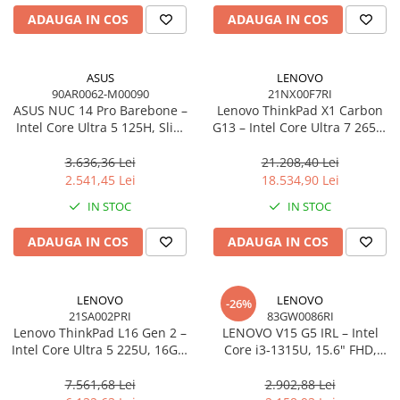
ADAUGA IN COS
ADAUGA IN COS
ASUS
LENOVO
90AR0062-M00090
21NX00F7RI
ASUS NUC 14 Pro Barebone –
Lenovo ThinkPad X1 Carbon
Intel Core Ultra 5 125H, Slim
G13 – Intel Core Ultra 7 265U,
Kit, Intel Arc, Wi‑Fi 6E, EU
14" 2.8K OLED Touch, 64GB,
Cord
2TB SSD, Wi‑Fi 7, 5G, W11P, 3Y
3.636,36 Lei
21.208,40 Lei
Premier
2.541,45 Lei
18.534,90 Lei
IN STOC
IN STOC
ADAUGA IN COS
ADAUGA IN COS
LENOVO
LENOVO
-26%
21SA002PRI
83GW0086RI
Lenovo ThinkPad L16 Gen 2 –
LENOVO V15 G5 IRL – Intel
Intel Core Ultra 5 225U, 16GB,
Core i3‑1315U, 15.6" FHD,
512GB SSD, 16" WUXGA,
16GB DDR5, 512GB SSD,
NOOS, 3Y On‑Site
NOOS, 3Y CCI
7.561,68 Lei
2.902,88 Lei