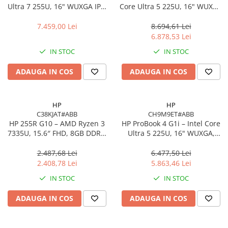
Ultra 7 255U, 16" WUXGA IPS,
Core Ultra 5 225U, 16" WUXGA
16GB DDR5, 512GB SSD,
IPS, 16GB DDR5, 512GB SSD,
FreeDOS, Pike Silver
Intel Graphics, Windows 11
7.459,00 Lei
8.694,61 Lei
Pro, 1YW
6.878,53 Lei
IN STOC
IN STOC
ADAUGA IN COS
ADAUGA IN COS
HP
HP
C38KJAT#ABB
CH9M9ET#ABB
HP 255R G10 – AMD Ryzen 3
HP ProBook 4 G1i – Intel Core
7335U, 15.6″ FHD, 8GB DDR4,
Ultra 5 225U, 16" WUXGA,
512GB SSD, FreeDOS,
16GB DDR5, 512GB SSD,
Business Laptop
FreeDOS
2.487,68 Lei
6.477,50 Lei
2.408,78 Lei
5.863,46 Lei
IN STOC
IN STOC
ADAUGA IN COS
ADAUGA IN COS