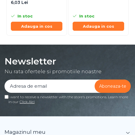
6,03 Lei
In stoc
In stoc
Adauga in cos
Adauga in cos
Newsletter
Nu rata ofertele si promotiile noastre
I want to receive a newsletter with the store's promotions. Learn more
in our
Click Aici
Magazinul meu