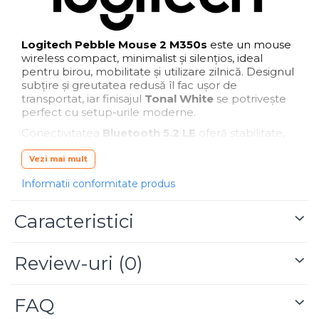
Blu-Ray, CD/DVD & Floppy Drives
Logitech Pebble Mouse 2 M350s
este un mouse
wireless compact, minimalist și silențios, ideal
pentru birou, mobilitate și utilizare zilnică. Designul
subțire și greutatea redusă îl fac ușor de
transportat, iar finisajul
Tonal White
se potrivește
perfect cu setup‑urile moderne.
Conectivitatea
Bluetooth 5.2 LE
oferă stabilitate,
consum redus și compatibilitate extinsă cu
laptopuri, desktopuri și tablete. Senzorul optic de
Vezi mai mult
1000 DPI
asigură tracking precis pe majoritatea
Informatii conformitate produs
suprafețelor, iar tehnologia
SilentTouch
reduce
zgomotul clicurilor, fiind ideal pentru spații
comune, meeting‑uri și lucru în deplasare.
Caracteristici
Autonomia este excelentă: până la
24 luni
cu o
baterie AA inclusă. Mouse‑ul este fabricat din
78%
Review-uri
(0)
plastic reciclat post‑consum
, având certificare
CarbonNeutral
și
FSC
.
FAQ