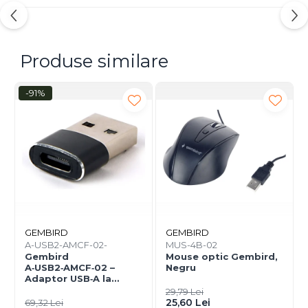
Produse similare
-91%
GEMBIRD
GEMBIRD
A-USB2-AMCF-02-
MUS-4B-02
Gembird
Mouse optic Gembird,
A‑USB2‑AMCF‑02 –
Negru
Adaptor USB‑A la
USB‑C (F), USB 2.0,
29,79 Lei
negru
25,60 Lei
69,32 Lei