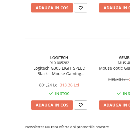
Caști & Microfoane
ADAUGA IN COS
ADAUGA IN 
Caști Business
Căști Gaming & Consumer
Microfoane & Reportofoane
Display & signage
Ecrane Digital Signage
Ecrane Touchscreen Digital Signage
LOGITECH
GEMB
Proiectoare
910-005282
MUS-4
Proiectoare Business
Logitech G305 LIGHTSPEED
Mouse optic Ge
Black – Mouse Gaming
Proiectoare Consumer
Wireless, HERO 12K, 6 butoane,
203,30 Lei
Componente
1 ms
801,24 Lei
313,36 Lei
Plăci de baza
IN STOC
IN 
Plăci de Bază Amd
ADAUGA IN COS
ADAUGA IN 
Plăci de Bază Intel
Plăci video
Plăci Video Gaming & Consumer
Newsletter
Nu rata ofertele si promotiile noastre
Procesoare