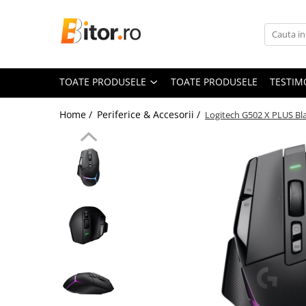
Toate Produsele
Laptop , PC, Tablete
TOATE PRODUSELE
TOATE PRODUSELE
TESTIM
Laptop-uri
Laptop-uri Gaming
Home /
Periferice & Accesorii /
Logitech G502 X PLUS Bl
Laptop-uri Workstation
Laptop-uri Business
Desktop PC
Desktop Business
Sistem barebone
Acesorii
Imprimante, Scannere,
Consumabile
Imprimante & Multifuncționale
Imprimanta Laser Color