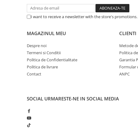
Procesoare Desktop
I want to receive a newsletter with the store's promotions
Stocare
HDD Externe
MAGAZINUL MEU
CLIENTI
HDD Interne
SSD Externe
Despre noi
Metode de
SSD Interne
Termeni si Conditii
Politica d
Memorii
Politica de Confidentialitate
Garantia 
Politica de livrare
Formular 
Memorii RAM
Contact
ANPC
Memorii Laptop
Memorii Flash
Stick-uri USB
SOCIAL
URMARESTE-NE IN SOCIAL MEDIA
Surse de alimentare
Surse de Alimentare PC
Ventilatoare & Sisteme de Răcire
Răcire PC
Ventilatoare & Sisteme de Răcire