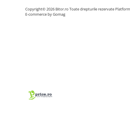
Carcase
Copyright© 2026 Bitor.ro Toate drepturile rezervate
Platfor
E-commerce by Gomag
Accesorii componente
Accesorii componente - altele
Accesorii Stocare
Unități optice
Blu-Ray, CD/DVD & Floppy Drives
Periferice & Accesorii
Tastaturi
Tastaturi cu Fir
Tastaturi wireless
Mouse, Trackballs & Presenters
Mouse cu Fir
Mouse Ergonimice
Mouse wireless
Mousepad
Cabluri & Adaptoare