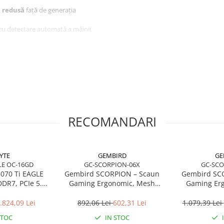
 redusă
față de generația
 cu detectare automată a mâinii
ică, fără smoothing, filtering sau
, iar butonul
DPI‑Shift
este
l este compatibil
POWERPLAY
,
de cablu USB‑C, extender USB și
RECOMANDARI
YTE
GEMBIRD
GE
LE OC-16GD
GC-SCORPION-06X
GC-SCO
070 Ti EAGLE
Gembird SCORPION – Scaun
Gembird SC
DR7, PCIe 5.0,
Gaming Ergonomic, Mesh
Gaming Er
 WINDFORCE
Negru, Skin Negru, 2D
Negru, Acce
Armrests, 160°
Armre
.824,09 Lei
892,06 Lei
602,31 Lei
1.079,39 Lei
STOC
IN STOC