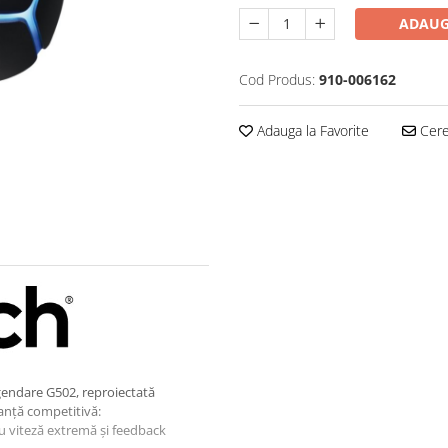
ADAUG
Cod Produs:
910-006162
Adauga la Favorite
Cere 
gendare G502, reproiectată
anță competitivă:
u viteză extremă și feedback