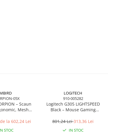
MBIRD
LOGITECH
RPION-05X
910-005282
ORPION – Scaun
Logitech G305 LIGHTSPEED
gonomic, Mesh
Black – Mouse Gaming
nte Galbene, 2D
Wireless, HERO 12K, 6 butoane,
sts, 160°
1 ms
de la 602,24 Lei
801,24 Lei
313,36 Lei
IN STOC
IN STOC