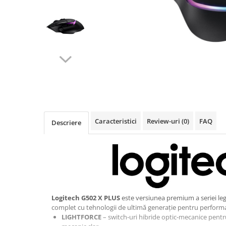
Imprimanta Laser Mono
Imprimante Cerneală
Imprimante Matriciale
Multifuncțional Cerneală
Multifuncțional Laser Mono
Accesorii Imprimante & Scannere
3D
Consumabile & Filamente 3D
Consumabile - cerneală
Caracteristici
Review-uri
(0)
FAQ
Descriere
Cerneală & Cap de Printare
Consumabile - toner
Toner
Imprimante Large Format Printer
(LFP)
Accesorii Large Format
Logitech G502 X PLUS
este versiunea premium a seriei le
Plottere & Scannere
complet cu tehnologii de ultimă generație pentru perform
LIGHTFORCE
– switch‑uri hibride optic‑mecanice pentr
Scannere