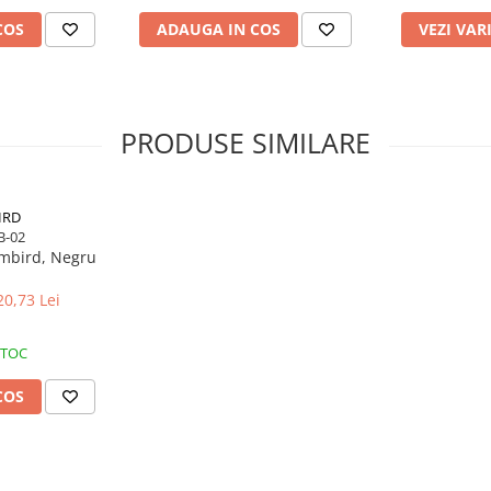
COS
ADAUGA IN COS
VEZI VAR
PRODUSE SIMILARE
IRD
B-02
mbird, Negru
20,73 Lei
STOC
COS