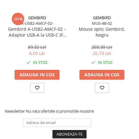
GEMBIRD
GEMBIRD
-91%
A-USB2-AMCF-02-
MUS-4B-02
Gembird A‑USB2‑AMCF‑02 –
Mouse optic Gembird,
Adaptor USB‑A la USB‑C (F),
Negru
USB 2.0, negru
69,32 Lei
203,30 Lei
6,03 Lei
20,73 Lei
IN STOC
IN STOC
ADAUGA IN COS
ADAUGA IN COS
Newsletter
Nu rata ofertele si promotiile noastre