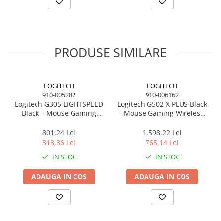
Procesoare Desktop
Stocare
HDD Externe
PRODUSE SIMILARE
HDD Interne
SSD Externe
SSD Interne
LOGITECH
LOGITECH
Memorii
910-005282
910-006162
Logitech G305 LIGHTSPEED
Logitech G502 X PLUS Black
Memorii RAM
Black – Mouse Gaming
– Mouse Gaming Wireless,
Wireless, HERO 12K, 6
LIGHTSPEED, HERO 25K,
Memorii Laptop
butoane, 1 ms
RGB, 25.600 DPI
801,24 Lei
1.598,22 Lei
Memorii Flash
313,36 Lei
765,14 Lei
Stick-uri USB
IN STOC
IN STOC
Surse de alimentare
ADAUGA IN COS
ADAUGA IN COS
Surse de Alimentare PC
Ventilatoare & Sisteme de Răcire
Răcire PC
Ventilatoare & Sisteme de Răcire