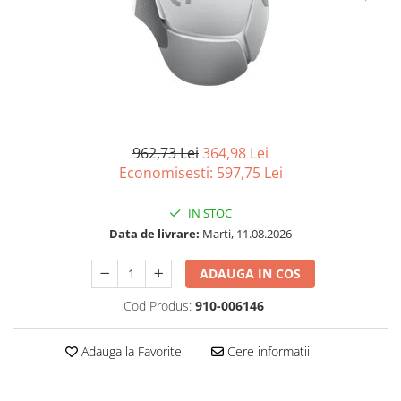
Imprimanta Laser Mono
Imprimante Cerneală
Imprimante Matriciale
Multifuncțional Cerneală
Multifuncțional Laser Mono
Accesorii Imprimante & Scannere
3D
962,73 Lei
364,98 Lei
Economisesti:
597,75
Lei
Consumabile & Filamente 3D
Consumabile - cerneală
IN STOC
Cerneală & Cap de Printare
Data de livrare:
Marti, 11.08.2026
Consumabile - toner
ADAUGA IN COS
Toner
Imprimante Large Format Printer
Cod Produs:
910-006146
(LFP)
Accesorii Large Format
Adauga la Favorite
Cere informatii
Plottere & Scannere
Scannere