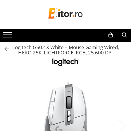
Toate Produsele
Laptop , PC, Tablete
Laptop-uri
Logitech G502 X White – Mouse Gaming Wired,
Laptop-uri Gaming
HERO 25K, LIGHTFORCE, RGB, 25.600 DPI
Laptop-uri Workstation
Laptop-uri Business
Desktop PC
Desktop Business
Sistem barebone
Acesorii
Imprimante, Scannere,
Consumabile
Imprimante & Multifuncționale
Imprimanta Laser Color