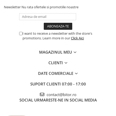
Carcase
Newsletter
Nu rata ofertele si promotiile noastre
Accesorii componente
Accesorii componente - altele
Accesorii Stocare
I want to receive a newsletter with the store's
Unități optice
promotions. Learn more in our
Click Aici
Blu-Ray, CD/DVD & Floppy Drives
Periferice & Accesorii
MAGAZINUL MEU
Tastaturi
CLIENTI
Tastaturi cu Fir
Tastaturi wireless
DATE COMERCIALE
Mouse, Trackballs & Presenters
SUPORT CLIENTI
07:00 - 17:00
Mouse cu Fir
Mouse Ergonimice
contact@bitor.ro
Mouse wireless
SOCIAL
URMARESTE-NE IN SOCIAL MEDIA
Mousepad
Cabluri & Adaptoare