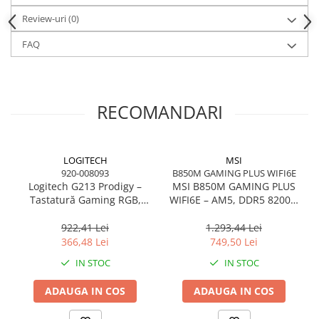
Caști & Microfoane
Review-uri
(0)
Caști Business
FAQ
Căști Gaming & Consumer
Microfoane & Reportofoane
Display & signage
Ecrane Digital Signage
RECOMANDARI
Ecrane Touchscreen Digital Signage
Proiectoare
LOGITECH
MSI
Proiectoare Business
920-008093
B850M GAMING PLUS WIFI6E
Proiectoare Consumer
Logitech G213 Prodigy –
MSI B850M GAMING PLUS
Tastatură Gaming RGB,
WIFI6E – AM5, DDR5 8200+,
Componente
Mech‑Dome, USB, US Intl
PCIe 5.0 M.2, Wi‑Fi 6E, mATX
Plăci de baza
922,41 Lei
1.293,44 Lei
Plăci de Bază Amd
366,48 Lei
749,50 Lei
Plăci de Bază Intel
IN STOC
IN STOC
Plăci video
ADAUGA IN COS
ADAUGA IN COS
Plăci Video Gaming & Consumer
Procesoare