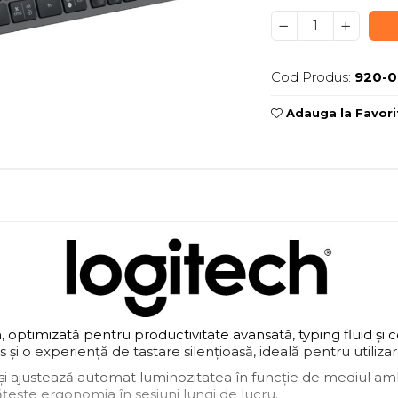
Cod Produs:
920-0
Adauga la Favori
 optimizată pentru productivitate avansată, typing fluid și
s și o experiență de tastare silențioasă, ideală pentru utiliza
și ajustează automat luminozitatea în funcție de mediul amb
ățește ergonomia în sesiuni lungi de lucru.