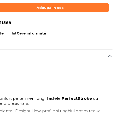
Adauga in cos
11589
te
Cere informatii
 confort pe termen lung. Tastele
PerfectStroke
cu
re profesională.
iental. Designul low‑profile și unghiul optim reduc