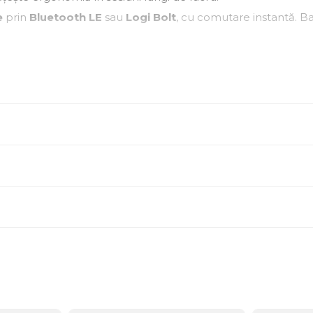
e
prin
Bluetooth LE
sau
Logi Bolt
, cu comutare instantă. Ba
meOS, iPadOS, Android.