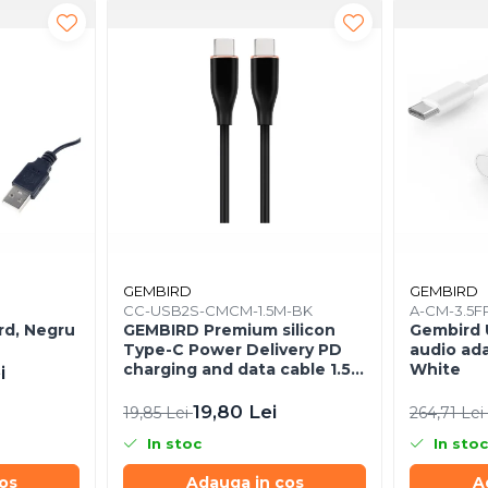
GEMBIRD
GEMBIRD
CC-USB2S-CMCM-1.5M-BK
A-CM-3.5F
rd, Negru
GEMBIRD Premium silicon
Gembird 
Type-C Power Delivery PD
audio ad
charging and data cable 1.5m
White
i
black
19,80 Lei
19,85 Lei
264,71 Lei
In stoc
In stoc
os
Adauga in cos
A