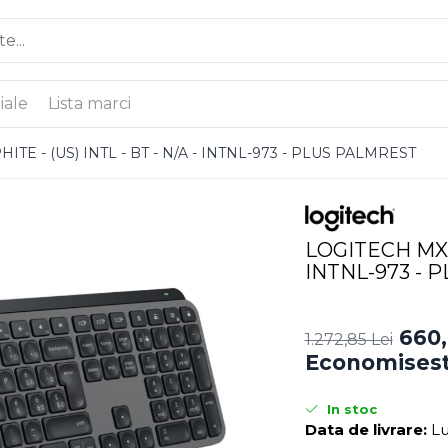
iale
Lista marci
ITE - (US) INTL - BT - N/A - INTNL-973 - PLUS PALMREST
LOGITECH MX K
INTNL-973 - 
660,
1.272,85 Lei
Economisest
In stoc
Data de livrare:
Lu