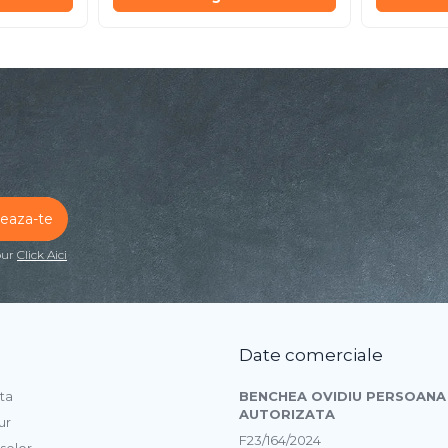
our
Click Aici
Date comerciale
ta
BENCHEA OVIDIU PERSOANA 
AUTORIZATA
ur
F23/164/2024
selor