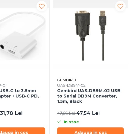
GEMBIRD
P-01
UAS-DB9M-02
USB‑C to 3.5mm
Gembird UAS‑DB9M‑02 USB
apter + USB‑C PD,
to Serial DB9M Converter,
1.5m, Black
31,78 Lei
47,54 Lei
47,66 Lei
In stoc
dauga in cos
Adauga in cos