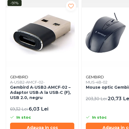
Caști & Microfoane
-91%
Caști Business
Căști Gaming & Consumer
Microfoane & Reportofoane
Display & signage
Ecrane Digital Signage
Ecrane Touchscreen Digital
Signage
Proiectoare
Proiectoare Business
GEMBIRD
GEMBIRD
Proiectoare Consumer
A-USB2-AMCF-02-
MUS-4B-02
Componente
Gembird A‑USB2‑AMCF‑02 –
Mouse optic Gembi
Adaptor USB‑A la USB‑C (F),
Plăci de baza
USB 2.0, negru
20,73 Le
203,30 Lei
Plăci de Bază Amd
6,03 Lei
69,32 Lei
Plăci de Bază Intel
In stoc
In stoc
Plăci video
Plăci Video Gaming & Consumer
Adauga in cos
Adauga in c