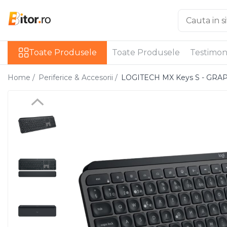
Toate Produsele
Toate Produsele
Toate Produsele
Testimon
Laptop , PC, Tablete
Laptop-uri
Home /
Periferice & Accesorii /
LOGITECH MX Keys S - GRAPH
Laptop-uri Gaming
Laptop-uri Workstation
Laptop-uri Business
Desktop PC
Desktop Business
Sistem barebone
Acesorii
Imprimante, Scannere,
Consumabile
Imprimante & Multifuncționale
Imprimanta Laser Color