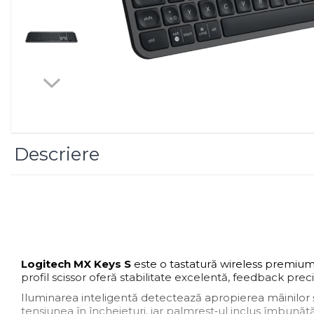
Imprimanta Laser Mono
Imprimante Cerneală
Imprimante Matriciale
Multifuncțional Cerneală
Multifuncțional Laser Mono
Accesorii Imprimante &
Scannere 3D
Consumabile & Filamente 3D
Descriere
Consumabile - cerneală
Cerneală & Cap de Printare
Consumabile - toner
Toner
Imprimante Large Format
Printer (LFP)
Logitech MX Keys S
este o tastatură wireless premium,
Accesorii Large Format
profil scissor oferă stabilitate excelentă, feedback preci
Plottere & Scannere
Iluminarea inteligentă detectează apropierea mâinilor 
Scannere
tensiunea în încheieturi, iar palmrest‑ul inclus îmbunăt