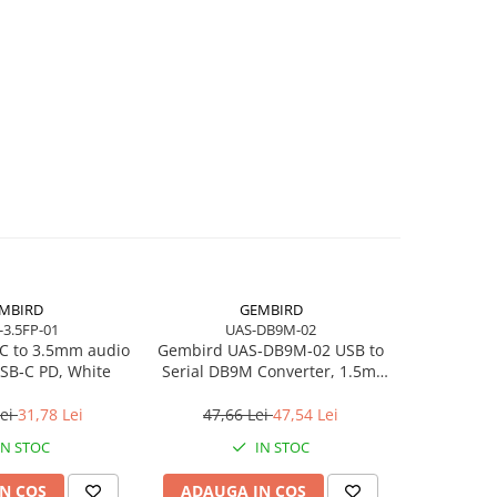
MBIRD
GEMBIRD
-3.5FP-01
UAS-DB9M-02
C to 3.5mm audio
Gembird UAS‑DB9M‑02 USB to
Logitec
SB‑C PD, White
Serial DB9M Converter, 1.5m,
Black 
Black
Wireless, 
Lei
31,78 Lei
47,66 Lei
47,54 Lei
801,2
IN STOC
IN STOC
N COS
ADAUGA IN COS
ADAUG