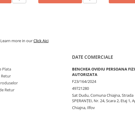
. Learn more in our
Click Aici
DATE COMERCIALE
 Plata
BENCHEA OVIDIU PERSOANA FIZ
AUTORIZATA
e Retur
F23/164/2024
Produselor
49721280
de Retur
Sat Dudu, Comuna Chiajna, Strada
SPERANŢEI, Nr. 24, Scara 2, Etaj 1, A
Chiajna, Ilfov