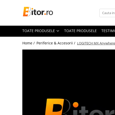
Toate Produsele
Laptop , PC, Tablete
TOATE PRODUSELE
TOATE PRODUSELE
TESTIM
Laptop-uri
Laptop-uri Gaming
Home /
Periferice & Accesorii /
LOGITECH MX Anywhere 3S
Laptop-uri Workstation
Laptop-uri Business
Desktop PC
Desktop Business
Sistem barebone
Acesorii
Imprimante, Scannere,
Consumabile
Imprimante & Multifuncționale
Imprimanta Laser Color