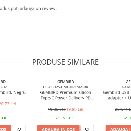
produs poti adauga un review.
PRODUSE SIMILARE
IRD
GEMBIRD
GE
B-02
CC-USB2S-CMCM-1.5M-BK
A-CM
mbird, Negru
GEMBIRD Premium silicon
Gembird USB‑
Type-C Power Delivery PD
adapter + U
charging and data cable 1.5m
20,73 Lei
black
19,85 Lei
19,80 Lei
264,71 
STOC
IN STOC
COS
ADAUGA IN COS
ADAUGA I