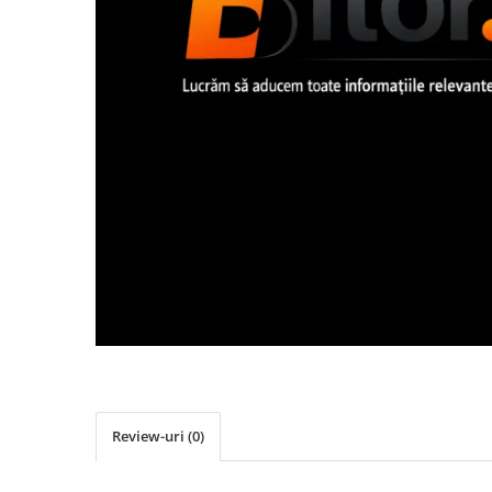
Imprimanta Laser Mono
Imprimante Cerneală
Imprimante Matriciale
Multifuncțional Cerneală
Multifuncțional Laser Mono
Accesorii Imprimante & Scannere
3D
Consumabile & Filamente 3D
Consumabile - cerneală
Cerneală & Cap de Printare
Consumabile - toner
Toner
Imprimante Large Format Printer
(LFP)
Accesorii Large Format
Review-uri
(0)
Plottere & Scannere
Scannere