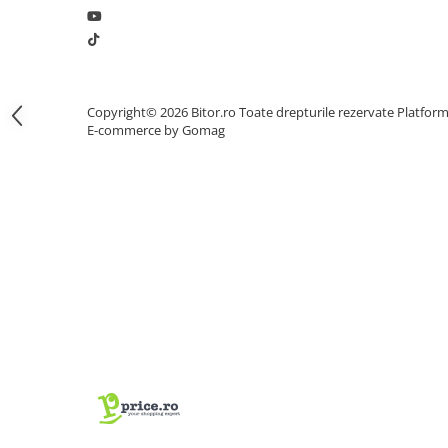
Procesoare Desktop
Stocare
HDD Externe
Copyright© 2026 Bitor.ro Toate drepturile rezervate
Platfor
HDD Interne
E-commerce by Gomag
SSD Externe
SSD Interne
Memorii
Memorii RAM
Memorii Laptop
Memorii Flash
Stick-uri USB
Surse de alimentare
Surse de Alimentare PC
Ventilatoare & Sisteme de Răcire
Răcire PC
Ventilatoare & Sisteme de Răcire