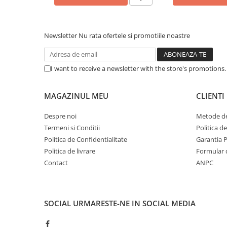
Caști & Microfoane
Caști Business
Căști Gaming & Consumer
Newsletter
Nu rata ofertele si promotiile noastre
Microfoane & Reportofoane
Display & signage
I want to receive a newsletter with the store's promotions
Ecrane Digital Signage
Ecrane Touchscreen Digital Signage
MAGAZINUL MEU
CLIENTI
Proiectoare
Proiectoare Business
Despre noi
Metode de
Termeni si Conditii
Politica d
Proiectoare Consumer
Politica de Confidentialitate
Garantia 
Componente
Politica de livrare
Formular 
Plăci de baza
Contact
ANPC
Plăci de Bază Amd
Plăci de Bază Intel
Plăci video
SOCIAL
URMARESTE-NE IN SOCIAL MEDIA
Plăci Video Gaming & Consumer
Procesoare