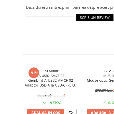
Scannere Documente
Daca doresti sa iti exprimi parerea despre acest 
TV, Audio-Video & Multimedia
SCRIE UN REVIEW
Monitoare
Monitoare Gaming & Consumer
Monitoare Business
Accesorii
Accesorii Căști & Microfoane
Cabluri & Adaptoare Audio-Video
Suporturi - altele
Suporturi TV Birou
GEMBIRD
GEMB
-91%
Suporturi TV Perete
A-USB2-AMCF-02-
MUS-4
Boxe
Gembird A‑USB2‑AMCF‑02 –
Mouse optic Ge
Adaptor USB‑A la USB‑C (F), USB
Boxe PC & Soundbar
2.0, negru
203,30 Lei
Boxe Wireless & Portabile
69,32 Lei
6,03 Lei
Camere Foto & Sisteme Optice
IN STOC
IN 
Webcam
ADAUGA IN COS
ADAUGA IN 