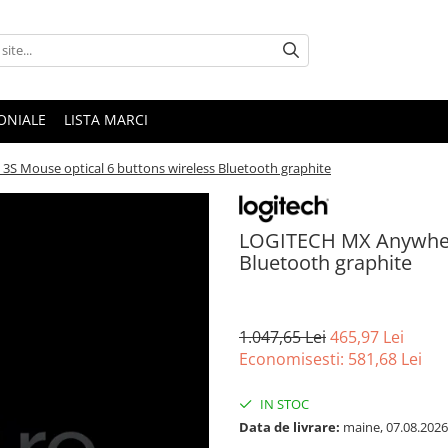
ONIALE
LISTA MARCI
 Mouse optical 6 buttons wireless Bluetooth graphite
LOGITECH MX Anywhere
Bluetooth graphite
1.047,65 Lei
465,97 Lei
Economisesti:
581,68
Lei
IN STOC
Data de livrare:
maine, 07.08.2026