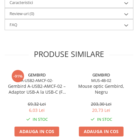
Caracteristici
pentru birou, acasă sau mobilitate.
Autonomia este excelentă:
până la 1 an
cu o singură baterie AA
Review-uri
(0)
inclusă.
FAQ
PRODUSE SIMILARE
GEMBIRD
GEMBIRD
-91%
A-USB2-AMCF-02-
MUS-4B-02
Gembird A‑USB2‑AMCF‑02 –
Mouse optic Gembird,
Adaptor USB‑A la USB‑C (F),
Negru
USB 2.0, negru
69,32 Lei
203,30 Lei
6,03 Lei
20,73 Lei
IN STOC
IN STOC
ADAUGA IN COS
ADAUGA IN COS