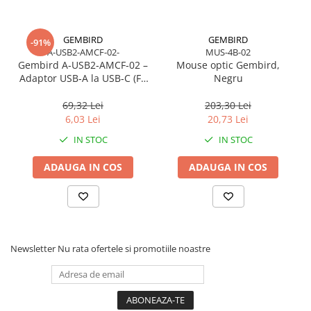
GEMBIRD
GEMBIRD
-91%
A-USB2-AMCF-02-
MUS-4B-02
Gembird A‑USB2‑AMCF‑02 –
Mouse optic Gembird,
Adaptor USB‑A la USB‑C (F),
Negru
USB 2.0, negru
69,32 Lei
203,30 Lei
6,03 Lei
20,73 Lei
IN STOC
IN STOC
ADAUGA IN COS
ADAUGA IN COS
Newsletter
Nu rata ofertele si promotiile noastre