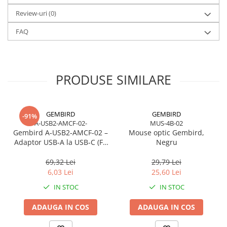
Review-uri
(0)
FAQ
PRODUSE SIMILARE
GEMBIRD
GEMBIRD
-91%
A-USB2-AMCF-02-
MUS-4B-02
Gembird A‑USB2‑AMCF‑02 –
Mouse optic Gembird,
Adaptor USB‑A la USB‑C (F),
Negru
USB 2.0, negru
69,32 Lei
29,79 Lei
6,03 Lei
25,60 Lei
IN STOC
IN STOC
ADAUGA IN COS
ADAUGA IN COS