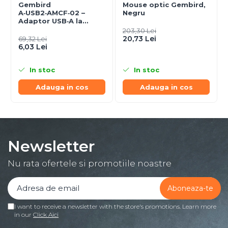
Gembird
Mouse optic Gembird,
A‑USB2‑AMCF‑02 –
Negru
Adaptor USB‑A la
USB‑C (F), USB 2.0,
203,30 Lei
negru
20,73 Lei
69,32 Lei
6,03 Lei
In stoc
In stoc
Adauga in cos
Adauga in cos
Newsletter
Nu rata ofertele si promotiile noastre
I want to receive a newsletter with the store's promotions. Learn more
in our
Click Aici