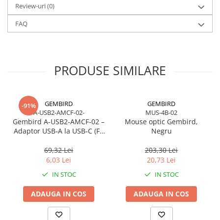
Review-uri
(0)
FAQ
PRODUSE SIMILARE
GEMBIRD
GEMBIRD
-91%
A-USB2-AMCF-02-
MUS-4B-02
Gembird A‑USB2‑AMCF‑02 –
Mouse optic Gembird,
Adaptor USB‑A la USB‑C (F),
Negru
USB 2.0, negru
69,32 Lei
203,30 Lei
6,03 Lei
20,73 Lei
IN STOC
IN STOC
ADAUGA IN COS
ADAUGA IN COS