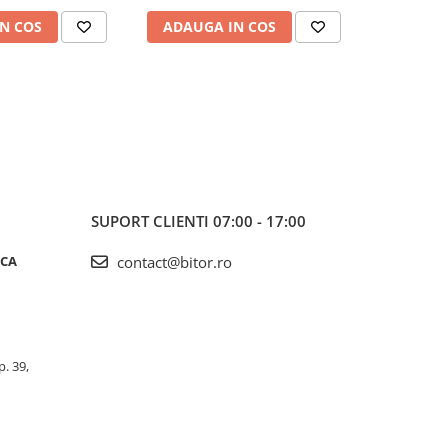
N COS
ADAUGA IN COS
ADAUG
SUPORT CLIENTI
07:00 - 17:00
ICA
contact@bitor.ro
p. 39,