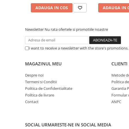
Caști & Microfoane
ADAUGA IN COS
ADAUGA IN 
Caști Business
Căști Gaming & Consumer
Microfoane & Reportofoane
Newsletter
Nu rata ofertele si promotiile noastre
Display & signage
Ecrane Digital Signage
I want to receive a newsletter with the store's promotions
Ecrane Touchscreen Digital Signage
Proiectoare
MAGAZINUL MEU
CLIENTI
Proiectoare Business
Proiectoare Consumer
Despre noi
Metode de
Componente
Termeni si Conditii
Politica d
Politica de Confidentialitate
Garantia 
Plăci de baza
Politica de livrare
Formular 
Plăci de Bază Amd
Contact
ANPC
Plăci de Bază Intel
Plăci video
Plăci Video Gaming & Consumer
SOCIAL
URMARESTE-NE IN SOCIAL MEDIA
Procesoare