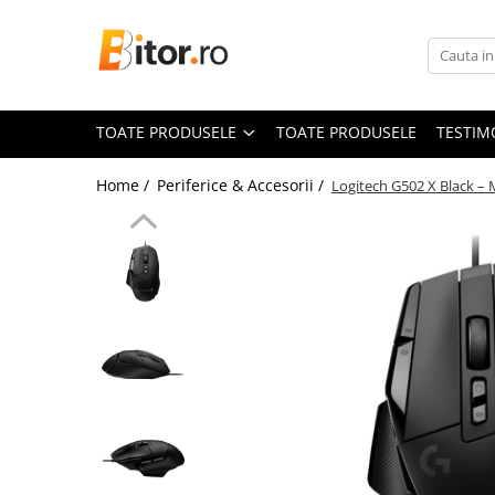
Toate Produsele
Laptop , PC, Tablete
TOATE PRODUSELE
TOATE PRODUSELE
TESTIM
Laptop-uri
Laptop-uri Gaming
Home /
Periferice & Accesorii /
Logitech G502 X Black –
Laptop-uri Workstation
Laptop-uri Business
Desktop PC
Desktop Business
Sistem barebone
Acesorii
Imprimante, Scannere,
Consumabile
Imprimante & Multifuncționale
Imprimanta Laser Color