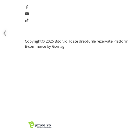
Procesoare Desktop
Stocare
HDD Externe
HDD Interne
SSD Externe
Copyright© 2026 Bitor.ro Toate drepturile rezervate
Platfor
E-commerce by Gomag
SSD Interne
Memorii
Memorii RAM
Memorii Laptop
Memorii Flash
Stick-uri USB
Surse de alimentare
Surse de Alimentare PC
Ventilatoare & Sisteme de Răcire
Răcire PC
Ventilatoare & Sisteme de Răcire