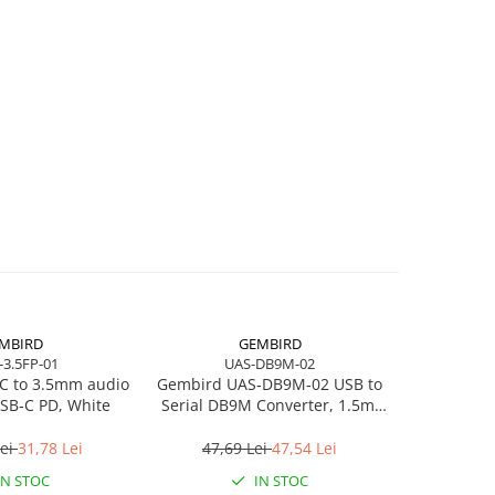
MBIRD
GEMBIRD
-3.5FP-01
UAS-DB9M-02
C to 3.5mm audio
Gembird UAS‑DB9M‑02 USB to
Logitec
SB‑C PD, White
Serial DB9M Converter, 1.5m,
Black 
Black
Wireless, 
Lei
31,78 Lei
47,69 Lei
47,54 Lei
801,2
IN STOC
IN STOC