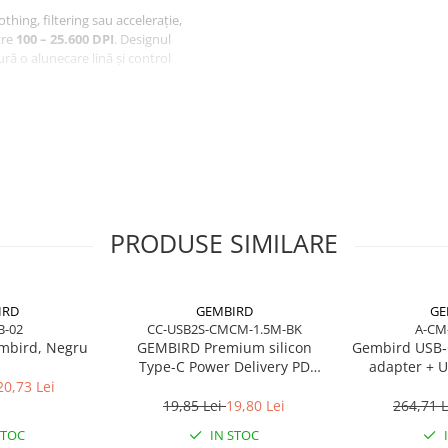
hing, filtering sau accelerație,
tre
100 – 25.600 DPI
. Designul
ră o alunecare lină și control
onboard, rotiță de scroll 2‑way și
gameri care vor performanță
lung.
PRODUSE SIMILARE
IRD
GEMBIRD
GE
B-02
CC-USB2S-CMCM-1.5M-BK
A-CM
mbird, Negru
GEMBIRD Premium silicon
Gembird USB‑
Type-C Power Delivery PD
adapter + U
charging and data cable 1.5m
20,73 Lei
black
19,85 Lei
19,80 Lei
264,71 
STOC
IN STOC