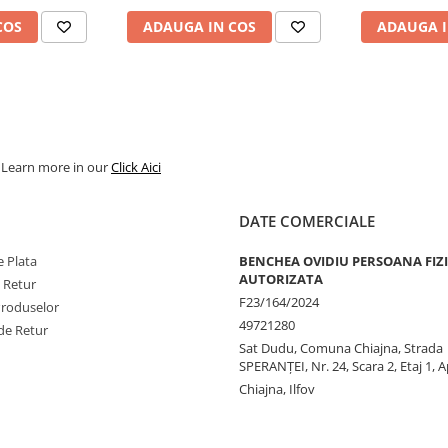
COS
ADAUGA IN COS
ADAUGA I
. Learn more in our
Click Aici
DATE COMERCIALE
 Plata
BENCHEA OVIDIU PERSOANA FIZ
AUTORIZATA
e Retur
F23/164/2024
Produselor
49721280
de Retur
Sat Dudu, Comuna Chiajna, Strada
SPERANŢEI, Nr. 24, Scara 2, Etaj 1, A
Chiajna, Ilfov