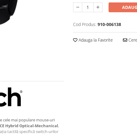
ADAUG
Cod Produs:
910-006138
Adauga la Favorite
Cere 
re cele mai populare mouse‑uri
E Hybrid Optical‑Mechanical
,
ția tactilă specifică switch‑urilor