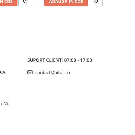
N COS
ADAUGA IN COS
ADAUG
SUPORT CLIENTI
07:00 - 17:00
ICA
contact@bitor.ro
p. 39,