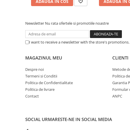
ADAUGA IN COS
ADAUGA IN 
Caști & Microfoane
Caști Business
Căști Gaming & Consumer
Newsletter
Nu rata ofertele si promotiile noastre
Microfoane & Reportofoane
Display & signage
I want to receive a newsletter with the store's promotions
Ecrane Digital Signage
Ecrane Touchscreen Digital Signage
MAGAZINUL MEU
CLIENTI
Proiectoare
Proiectoare Business
Despre noi
Metode de
Proiectoare Consumer
Termeni si Conditii
Politica d
Componente
Politica de Confidentialitate
Garantia 
Plăci de baza
Politica de livrare
Formular 
Contact
ANPC
Plăci de Bază Amd
Plăci de Bază Intel
Plăci video
SOCIAL
URMARESTE-NE IN SOCIAL MEDIA
Plăci Video Gaming & Consumer
Procesoare