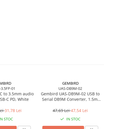
MBIRD
GEMBIRD
-3.5FP-01
UAS-DB9M-02
C to 3.5mm audio
Gembird UAS‑DB9M‑02 USB to
Logitec
SB‑C PD, White
Serial DB9M Converter, 1.5m,
Black 
Black
Wireless, 
Lei
31,78 Lei
47,69 Lei
47,54 Lei
801,2
IN STOC
IN STOC