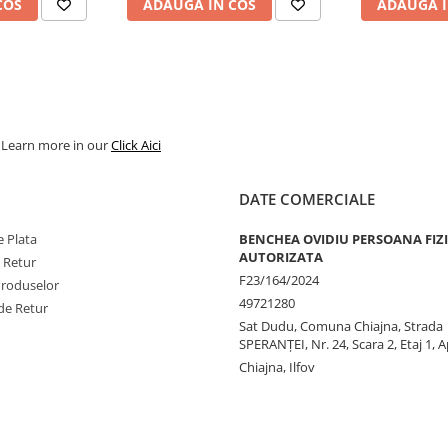
COS
ADAUGA IN COS
ADAUGA I
. Learn more in our
Click Aici
DATE COMERCIALE
 Plata
BENCHEA OVIDIU PERSOANA FIZ
AUTORIZATA
e Retur
F23/164/2024
Produselor
49721280
de Retur
Sat Dudu, Comuna Chiajna, Strada
SPERANŢEI, Nr. 24, Scara 2, Etaj 1, A
Chiajna, Ilfov