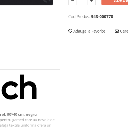
ADAUG
Cod Produs:
943-000778
Adauga la Favorite
Cere 
rol, 90×40 cm, negru
pentru gameri care au nevoie de
rafața textilă uniformă oferă un