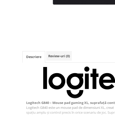
Imprimanta Laser Mono
Imprimante Cerneală
Imprimante Matriciale
Multifuncțional Cerneală
Multifuncțional Laser Mono
Accesorii Imprimante & Scannere
3D
Consumabile & Filamente 3D
Review-uri
(0)
Consumabile - cerneală
Descriere
Cerneală & Cap de Printare
Consumabile - toner
Toner
Imprimante Large Format Printer
(LFP)
Accesorii Large Format
Logitech G840 – Mouse pad gaming XL, suprafață cont
Plottere & Scannere
Logitech G840 este un mouse pad de dimensiuni XL, creat 
Scannere
spațiu amplu și control precis în orice scenariu de joc. Sup