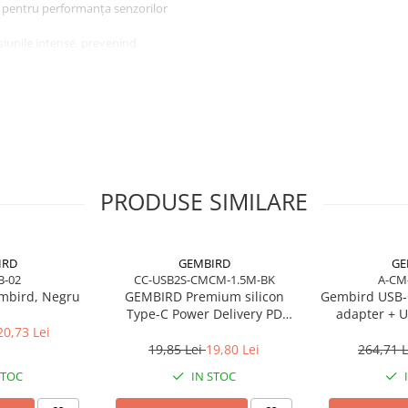
tă pentru performanța senzorilor
siunile intense, prevenind
confort și consistență pe
ții complete de gaming.
pale
carea în timpul jocului.
 pentru DPI mic sau mare.
și consistență.
niformă pe toată suprafața.
PRODUSE SIMILARE
tru utilizare intensă.
IRD
GEMBIRD
GE
B-02
CC-USB2S-CMCM-1.5M-BK
A-CM
mbird, Negru
GEMBIRD Premium silicon
Gembird USB‑
Type-C Power Delivery PD
adapter + U
charging and data cable 1.5m
20,73 Lei
black
19,85 Lei
19,80 Lei
264,71 
STOC
IN STOC