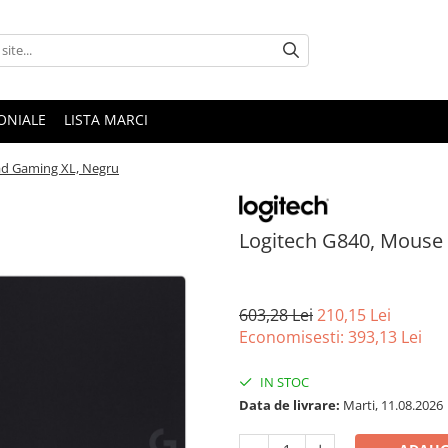
ONIALE
LISTA MARCI
ad Gaming XL, Negru
Logitech G840, Mouse
603,28 Lei
210,15 Lei
Economisesti:
393,13
Lei
IN STOC
Data de livrare:
Marti, 11.08.2026