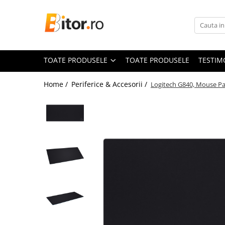
Toate Produsele
Laptop , PC, Tablete
TOATE PRODUSELE
TOATE PRODUSELE
TESTIM
Laptop-uri
Laptop-uri Gaming
Home /
Periferice & Accesorii /
Logitech G840, Mouse P
Laptop-uri Workstation
Laptop-uri Business
Desktop PC
Desktop Business
Sistem barebone
Acesorii
Imprimante, Scannere,
Consumabile
Imprimante & Multifuncționale
Imprimanta Laser Color