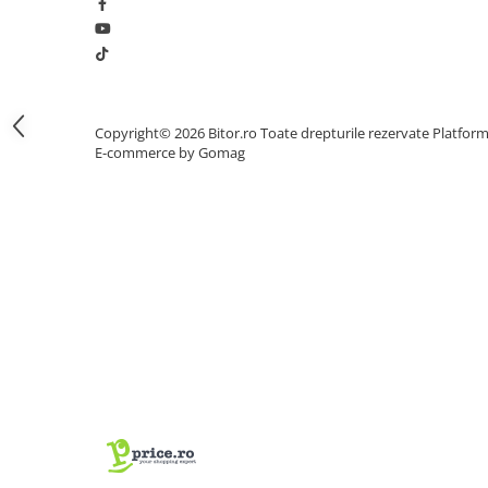
Procesoare Desktop
Stocare
HDD Externe
HDD Interne
Copyright© 2026 Bitor.ro Toate drepturile rezervate
Platfor
SSD Externe
E-commerce by Gomag
SSD Interne
Memorii
Memorii RAM
Memorii Laptop
Memorii Flash
Stick-uri USB
Surse de alimentare
Surse de Alimentare PC
Ventilatoare & Sisteme de Răcire
Răcire PC
Ventilatoare & Sisteme de Răcire