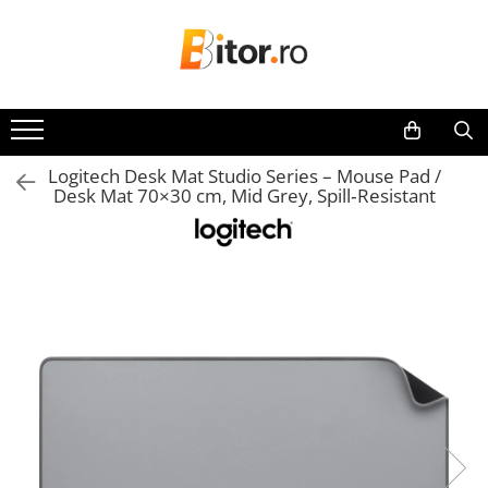
Toate Produsele
Laptop , PC, Tablete
Laptop-uri
Logitech Desk Mat Studio Series – Mouse Pad /
Laptop-uri Gaming
Desk Mat 70×30 cm, Mid Grey, Spill‑Resistant
Laptop-uri Workstation
Laptop-uri Business
Desktop PC
Desktop Business
Sistem barebone
Acesorii
Imprimante, Scannere,
Consumabile
Imprimante & Multifuncționale
Imprimanta Laser Color