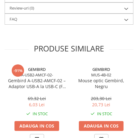
fiecare etapă a înregistrării apăsării, oferind latență minimă și
Review-uri
(0)
precizie maximă. Cu
26‑key rollover
, combinațiile complexe sunt
înregistrate perfect, indiferent de intensitatea jocului.
FAQ
Este o tastatură profesională, compactă, robustă și optimizată
pentru performanță în eSports.
PRODUSE SIMILARE
GEMBIRD
GEMBIRD
-91%
A-USB2-AMCF-02-
MUS-4B-02
Gembird A‑USB2‑AMCF‑02 –
Mouse optic Gembird,
Adaptor USB‑A la USB‑C (F),
Negru
USB 2.0, negru
69,32 Lei
203,30 Lei
6,03 Lei
20,73 Lei
IN STOC
IN STOC
ADAUGA IN COS
ADAUGA IN COS