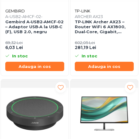
GEMBIRD
TP-LINK
A-USB2-AMCF-02-
ARCHER AX23
Gembird A‑USB2‑AMCF‑02
TP‑LINK Archer AX23 –
– Adaptor USB‑A la USB‑C
Router WiFi 6 AX1800,
(F), USB 2.0, negru
Dual‑Core, Gigabit,
OFDMA, 1024‑QAM
69,32 Lei
602,05 Lei
6,03 Lei
281,19 Lei
In stoc
In stoc
Adauga in cos
Adauga in cos