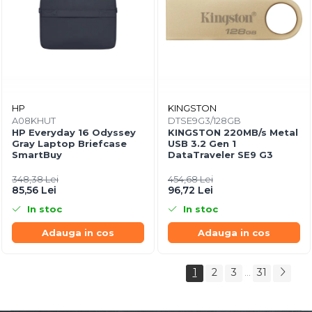
HP
KINGSTON
A08KHUT
DTSE9G3/128GB
HP Everyday 16 Odyssey
KINGSTON 220MB/s Metal
Gray Laptop Briefcase
USB 3.2 Gen 1
SmartBuy
DataTraveler SE9 G3
348,38 Lei
454,68 Lei
85,56 Lei
96,72 Lei
In stoc
In stoc
Adauga in cos
Adauga in cos
1
2
3
31
...