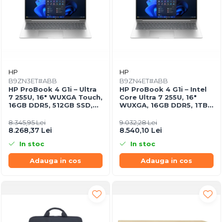
HP
HP
B9ZN3ET#ABB
B9ZN4ET#ABB
HP ProBook 4 G1i – Ultra
HP ProBook 4 G1i – Intel
7 255U, 16" WUXGA Touch,
Core Ultra 7 255U, 16"
16GB DDR5, 512GB SSD,
WUXGA, 16GB DDR5, 1TB
Windows 11 Pro
SSD, Windows 11 Pro,
3YW
8.345,95 Lei
9.032,28 Lei
8.268,37 Lei
8.540,10 Lei
In stoc
In stoc
Adauga in cos
Adauga in cos