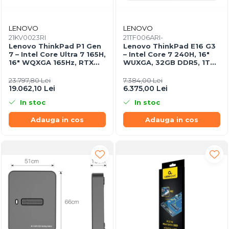
LENOVO
LENOVO
21KV0023RI
21TF006ARI-
Lenovo ThinkPad P1 Gen
Lenovo ThinkPad E16 G3
7 – Intel Core Ultra 7 165H,
– Intel Core 7 240H, 16"
16" WQXGA 165Hz, RTX
WUXGA, 32GB DDR5, 1TB
4070, 32GB, 1TB SSD,
SSD, NOOS, 3Y OS
Windows 11 Pro, 3Y
23.797,80 Lei
7.384,00 Lei
Premier
19.062,10 Lei
6.375,00 Lei
In stoc
In stoc
Adauga in cos
Adauga in cos