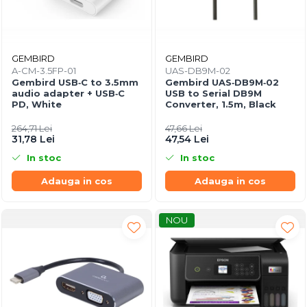
GEMBIRD
GEMBIRD
A-CM-3.5FP-01
UAS-DB9M-02
Gembird USB‑C to 3.5mm
Gembird UAS‑DB9M‑02
audio adapter + USB‑C
USB to Serial DB9M
PD, White
Converter, 1.5m, Black
264,71 Lei
47,66 Lei
31,78 Lei
47,54 Lei
In stoc
In stoc
Adauga in cos
Adauga in cos
NOU