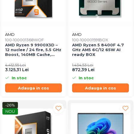
AMD
AMD
100-100001368WOF
100-100001591BOX
AMD Ryzen 9 9900X3D –
AMD Ryzen 5 8400F 4.7
12 nuclee / 24 fire, 5.5 GHz
GHz AM5 6C/12 65W AI
Boost, 140MB Cache,
ready BOX
AM5, 120W, BOX
4.412,55 Lei
1.434,53 Lei
3.125,31 Lei
872,39 Lei
In stoc
In stoc
Adauga in cos
Adauga in cos
-26%
NOU