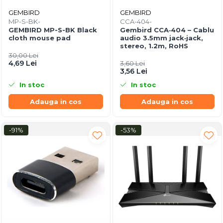
GEMBIRD
GEMBIRD
MP-S-BK-
CCA-404-
GEMBIRD MP-S-BK Black
Gembird CCA‑404 – Cablu
cloth mouse pad
audio 3.5mm jack‑jack,
stereo, 1.2m, RoHS
30,00 Lei
4,69 Lei
3,60 Lei
3,56 Lei
In stoc
In stoc
Adauga in cos
Adauga in cos
-91%
-53%