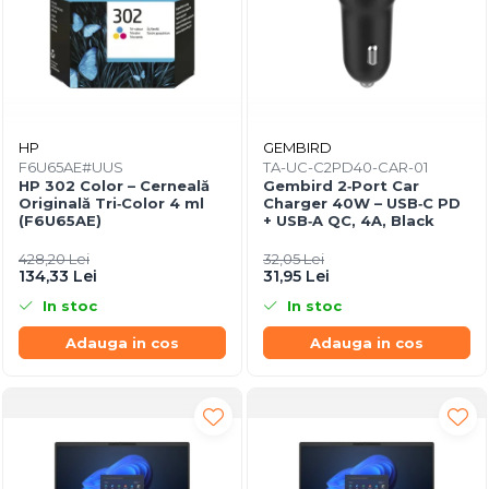
HP
GEMBIRD
F6U65AE#UUS
TA-UC-C2PD40-CAR-01
HP 302 Color – Cerneală
Gembird 2‑Port Car
Originală Tri‑Color 4 ml
Charger 40W – USB‑C PD
(F6U65AE)
+ USB‑A QC, 4A, Black
428,20 Lei
32,05 Lei
134,33 Lei
31,95 Lei
In stoc
In stoc
Adauga in cos
Adauga in cos