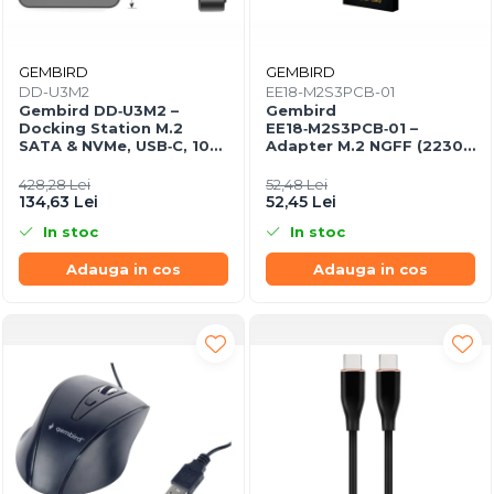
GEMBIRD
GEMBIRD
DD-U3M2
EE18-M2S3PCB-01
Gembird DD‑U3M2 –
Gembird
Docking Station M.2
EE18‑M2S3PCB‑01 –
SATA & NVMe, USB‑C, 10
Adapter M.2 NGFF (2230–
Gbit/s, Black
2280) la Mini SATA 1.8",
6Gb/s
428,28 Lei
52,48 Lei
134,63 Lei
52,45 Lei
In stoc
In stoc
Adauga in cos
Adauga in cos