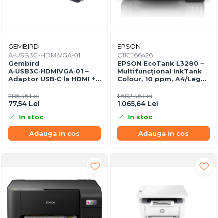
GEMBIRD
EPSON
A-USB3C-HDMIVGA-01
C11CJ66426
Gembird
EPSON EcoTank L3280 –
A‑USB3C‑HDMIVGA‑01 –
Multifuncțional InkTank
Adaptor USB‑C la HDMI +
Colour, 10 ppm, A4/Legal,
VGA, 4K30Hz, Space Grey
USB & Wi‑Fi, 100 coli
285,45 Lei
1.682,46 Lei
77,54 Lei
1.065,64 Lei
In stoc
In stoc
Adauga in cos
Adauga in cos