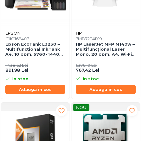
EPSON
HP
C11CJ68407
7MD72F#B19
Epson EcoTank L3230 –
HP LaserJet MFP M140w –
Multifuncțional InkTank
Multifuncțional Laser
A4, 10 ppm, 5760×1440
Mono, 20 ppm, A4, Wi‑Fi,
dpi, ITS, USB
Bluetooth, USB 2.0
1.438,62 Lei
1.376,10 Lei
891,98 Lei
767,42 Lei
In stoc
In stoc
Adauga in cos
Adauga in cos
NOU