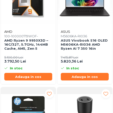
AMD
ASUS
100-100000719WOF-
M5606KA-RI036
AMD Ryzen 9 9950X3D –
ASUS Vivobook S16 OLED
16C/32T, 5.7GHz, 144MB
M5606KA-RI036 AMD
Cache, AM5, Zen 5
Ryzen AI 7 350 16in
5.100,00 Lei
7.415,87 Lei
3.792,50 Lei
5.820,36 Lei
In stoc
In stoc
Adauga in cos
Adauga in cos