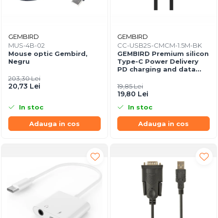
GEMBIRD
GEMBIRD
MUS-4B-02
CC-USB2S-CMCM-1.5M-BK
Mouse optic Gembird,
GEMBIRD Premium silicon
Negru
Type-C Power Delivery
PD charging and data
cable 1.5m black
203,30 Lei
20,73 Lei
19,85 Lei
19,80 Lei
In stoc
In stoc
Adauga in cos
Adauga in cos