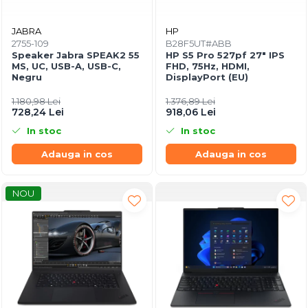
JABRA
HP
2755-109
B28F5UT#ABB
Speaker Jabra SPEAK2 55
HP S5 Pro 527pf 27" IPS
MS, UC, USB-A, USB-C,
FHD, 75Hz, HDMI,
Negru
DisplayPort (EU)
1.180,98 Lei
1.376,89 Lei
728,24 Lei
918,06 Lei
In stoc
In stoc
Adauga in cos
Adauga in cos
NOU