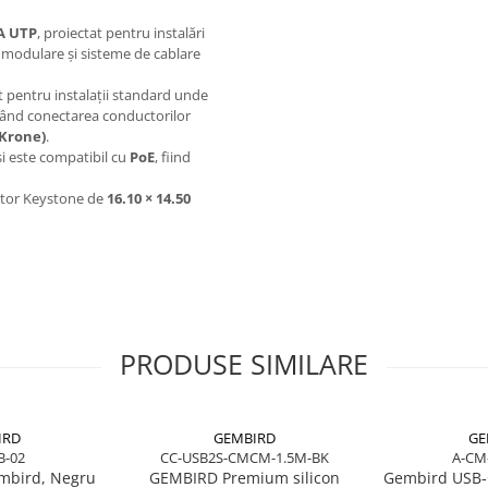
A UTP
, proiectat pentru instalări
 modulare și sisteme de cablare
it pentru instalații standard unde
țând conectarea conductorilor
(Krone)
.
 și este compatibil cu
PoE
, fiind
ptor Keystone de
16.10 × 14.50
PRODUSE SIMILARE
IRD
GEMBIRD
GE
B-02
CC-USB2S-CMCM-1.5M-BK
A-CM
mbird, Negru
GEMBIRD Premium silicon
Gembird USB‑