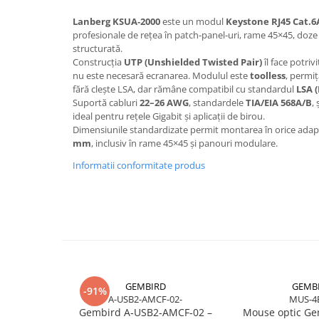
Scannere Documente
Lanberg KSUA‑2000
este un modul
Keystone RJ45 Cat.6
TV, Audio-Video & Multimedia
profesionale de rețea în patch‑panel‑uri, rame 45×45, doze
structurată.
Monitoare
Construcția
UTP (Unshielded Twisted Pair)
îl face potriv
Monitoare Gaming & Consumer
nu este necesară ecranarea. Modulul este
toolless
, permi
fără clește LSA, dar rămâne compatibil cu standardul
LSA 
Monitoare Business
Suportă cabluri
22–26 AWG
, standardele
TIA/EIA 568A/B
,
Accesorii
ideal pentru rețele Gigabit și aplicații de birou.
Dimensiunile standardizate permit montarea în orice ada
Accesorii Căști & Microfoane
mm
, inclusiv în rame 45×45 și panouri modulare.
Cabluri & Adaptoare Audio-Video
Informatii conformitate produs
Suporturi - altele
Suporturi TV Birou
Suporturi TV Perete
Boxe
Boxe PC & Soundbar
Boxe Wireless & Portabile
Camere Foto & Sisteme Optice
GEMBIRD
GEMB
-91%
A-USB2-AMCF-02-
MUS-4
Webcam
Gembird A‑USB2‑AMCF‑02 –
Mouse optic Ge