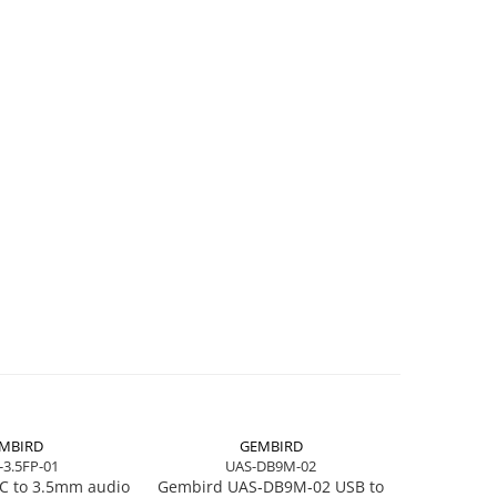
MBIRD
GEMBIRD
-3.5FP-01
UAS-DB9M-02
C to 3.5mm audio
Gembird UAS‑DB9M‑02 USB to
Logitec