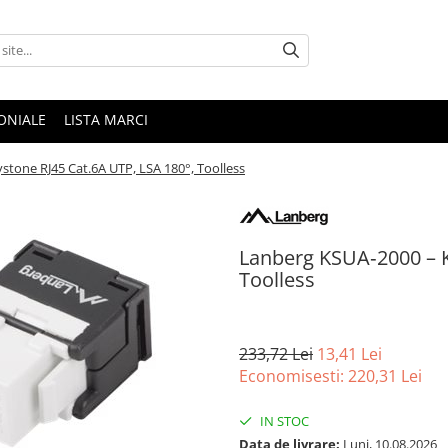
ONIALE
LISTA MARCI
tone RJ45 Cat.6A UTP, LSA 180°, Toolless
Lanberg KSUA‑2000 – K
Toolless
233,72 Lei
13,41 Lei
Economisesti:
220,31
Lei
IN STOC
Data de livrare:
Luni, 10.08.2026