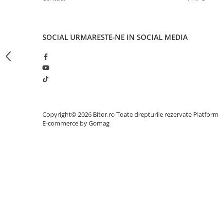
Procesoare Desktop
Stocare
SOCIAL
URMARESTE-NE IN SOCIAL MEDIA
HDD Externe
HDD Interne
SSD Externe
SSD Interne
Memorii
Memorii RAM
Copyright© 2026 Bitor.ro Toate drepturile rezervate
Platfor
Memorii Laptop
E-commerce by Gomag
Memorii Flash
Stick-uri USB
Surse de alimentare
Surse de Alimentare PC
Ventilatoare & Sisteme de Răcire
Răcire PC
Ventilatoare & Sisteme de Răcire