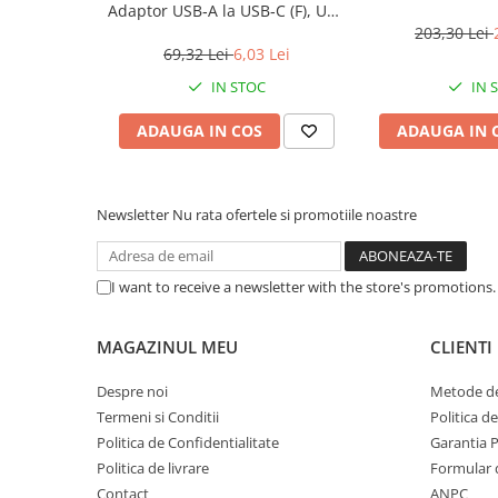
Caști & Microfoane
Adaptor USB‑A la USB‑C (F), USB
2.0, negru
203,30 Lei
Caști Business
69,32 Lei
6,03 Lei
Căști Gaming & Consumer
IN STOC
IN 
Microfoane & Reportofoane
Display & signage
ADAUGA IN COS
ADAUGA IN 
Ecrane Digital Signage
Ecrane Touchscreen Digital Signage
Newsletter
Nu rata ofertele si promotiile noastre
Proiectoare
Proiectoare Business
Proiectoare Consumer
I want to receive a newsletter with the store's promotions
Componente
Plăci de baza
MAGAZINUL MEU
CLIENTI
Plăci de Bază Amd
Despre noi
Metode de
Plăci de Bază Intel
Termeni si Conditii
Politica d
Plăci video
Politica de Confidentialitate
Garantia 
Plăci Video Gaming & Consumer
Politica de livrare
Formular 
Contact
ANPC
Procesoare