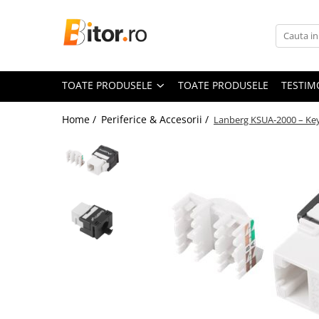
Toate Produsele
Laptop , PC, Tablete
TOATE PRODUSELE
TOATE PRODUSELE
TESTIM
Laptop-uri
Laptop-uri Gaming
Home /
Periferice & Accesorii /
Lanberg KSUA‑2000 – Keys
Laptop-uri Workstation
Laptop-uri Business
Desktop PC
Desktop Business
Sistem barebone
Acesorii
Imprimante, Scannere,
Consumabile
Imprimante & Multifuncționale
Imprimanta Laser Color