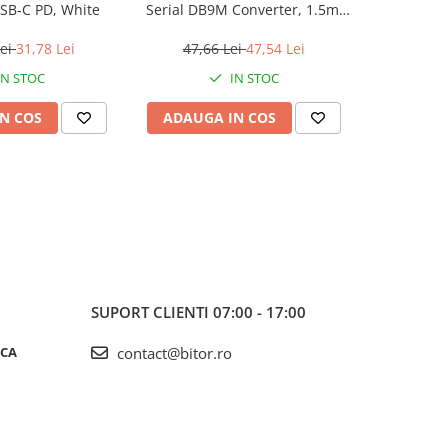
SB‑C PD, White
Serial DB9M Converter, 1.5m,
Black 
Black
Wireless, 
Lei
31,78 Lei
47,66 Lei
47,54 Lei
801,2
IN STOC
IN STOC
N COS
ADAUGA IN COS
ADAUG
SUPORT CLIENTI
07:00 - 17:00
ICA
contact@bitor.ro