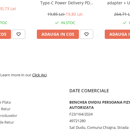
Type-C Power Delivery PD
adapter + U
charging and data cable 1.5m
20,73 Lei
black
19,85 Lei
19,80 Lei
264,71 
STOC
IN STOC
COS
ADAUGA IN COS
ADAUGA I
. Learn more in our
Click Aici
DATE COMERCIALE
 Plata
BENCHEA OVIDIU PERSOANA FIZ
AUTORIZATA
e Retur
F23/164/2024
Produselor
49721280
de Retur
Sat Dudu, Comuna Chiajna, Strada