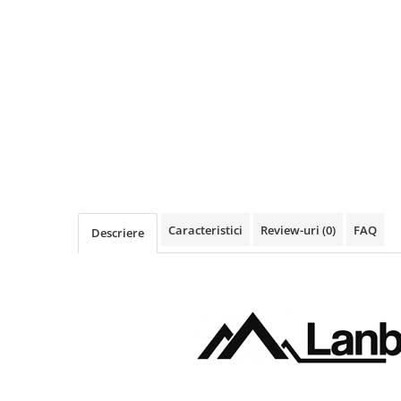
Imprimanta Laser Mono
Imprimante Cerneală
Imprimante Matriciale
Multifuncțional Cerneală
Multifuncțional Laser Mono
Accesorii Imprimante & Scannere
3D
Consumabile & Filamente 3D
Consumabile - cerneală
Cerneală & Cap de Printare
Caracteristici
Review-uri
(0)
FAQ
Descriere
Consumabile - toner
Toner
Imprimante Large Format Printer
(LFP)
Accesorii Large Format
Plottere & Scannere
Scannere