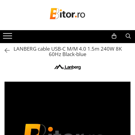
Toate Produsele
Laptop , PC, Tablete
Laptop-uri
LANBERG cable USB-C M/M 4.0 1.5m 240W 8K
Laptop-uri Gaming
60Hz Black-blue
Laptop-uri Workstation
Laptop-uri Business
Desktop PC
Desktop Business
Sistem barebone
Acesorii
Imprimante, Scannere,
Consumabile
Imprimante & Multifuncționale
Imprimanta Laser Color