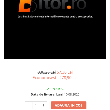
Imprimanta Laser Mono
Imprimante Cerneală
Imprimante Matriciale
Multifuncțional Cerneală
Multifuncțional Laser Mono
Accesorii Imprimante & Scannere
3D
Consumabile & Filamente 3D
Consumabile - cerneală
Cerneală & Cap de Printare
Consumabile - toner
336,26 Lei
57,36 Lei
Toner
Economisesti:
278,90
Lei
Imprimante Large Format Printer
(LFP)
IN STOC
Accesorii Large Format
Data de livrare:
Luni, 10.08.2026
Plottere & Scannere
ADAUGA IN COS
Scannere