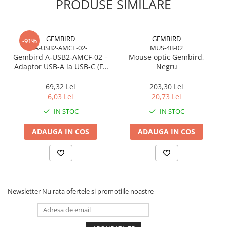
PRODUSE SIMILARE
Caști & Microfoane
Caști Business
Căști Gaming & Consumer
GEMBIRD
GEMBIRD
-91%
Microfoane & Reportofoane
A-USB2-AMCF-02-
MUS-4B-02
Gembird A‑USB2‑AMCF‑02 –
Mouse optic Gembird,
Display & signage
Adaptor USB‑A la USB‑C (F),
Negru
Ecrane Digital Signage
USB 2.0, negru
69,32 Lei
203,30 Lei
Ecrane Touchscreen Digital Signage
6,03 Lei
20,73 Lei
Proiectoare
IN STOC
IN STOC
Proiectoare Business
Proiectoare Consumer
ADAUGA IN COS
ADAUGA IN COS
Componente
Plăci de baza
Plăci de Bază Amd
Plăci de Bază Intel
Newsletter
Nu rata ofertele si promotiile noastre
Plăci video
Plăci Video Gaming & Consumer
Procesoare