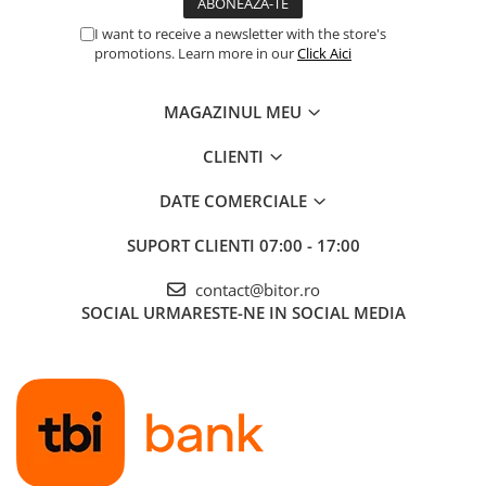
Procesoare Desktop
I want to receive a newsletter with the store's
promotions. Learn more in our
Click Aici
Stocare
HDD Externe
MAGAZINUL MEU
HDD Interne
SSD Externe
CLIENTI
SSD Interne
DATE COMERCIALE
Memorii
Memorii RAM
SUPORT CLIENTI
07:00 - 17:00
Memorii Laptop
contact@bitor.ro
Memorii Flash
SOCIAL
URMARESTE-NE IN SOCIAL MEDIA
Stick-uri USB
Surse de alimentare
Surse de Alimentare PC
Ventilatoare & Sisteme de Răcire
Răcire PC
Ventilatoare & Sisteme de Răcire