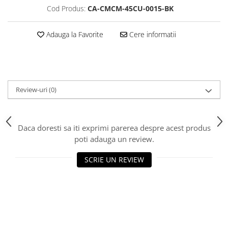
Cod Produs:
CA-CMCM-45CU-0015-BK
Scannere Documente
TV, Audio-Video & Multimedia
Adauga la Favorite
Cere informatii
Monitoare
Monitoare Gaming & Consumer
Monitoare Business
Accesorii
Review-uri
(0)
Accesorii Căști & Microfoane
Cabluri & Adaptoare Audio-Video
Suporturi - altele
Daca doresti sa iti exprimi parerea despre acest produs
Suporturi TV Birou
poti adauga un review.
Suporturi TV Perete
SCRIE UN REVIEW
Boxe
Boxe PC & Soundbar
Boxe Wireless & Portabile
Camere Foto & Sisteme Optice
Webcam