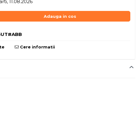
rti, 11.08.2026
Adauga in cos
5UT#ABB
te
Cere informatii