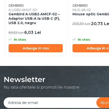
Procesoare
GEMBIRD
GEMBIRD
A-USB2-AMCF-02-
MUS-4B-02
Procesoare Desktop
Gembird A‑USB2‑AMCF‑02 –
Mouse optic Gembi
Adaptor USB‑A la USB‑C (F),
Stocare
USB 2.0, negru
20,73 Le
203,30 Lei
HDD Externe
6,03 Lei
69,32 Lei
HDD Interne
SSD Externe
In stoc
In stoc
SSD Interne
Adauga in cos
Adauga in c
Memorii
Memorii RAM
Memorii Laptop
Memorii Flash
Newsletter
Stick-uri USB
Surse de alimentare
Nu rata ofertele si promotiile noastre
Surse de Alimentare PC
Ventilatoare & Sisteme de
Răcire