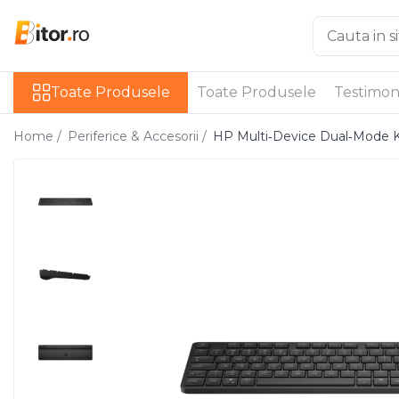
Toate Produsele
Toate Produsele
Toate Produsele
Testimon
Laptop , PC, Tablete
Laptop-uri
Home /
Periferice & Accesorii /
HP Multi‑Device Dual‑Mode K
Laptop-uri Gaming
Laptop-uri Workstation
Laptop-uri Business
Desktop PC
Desktop Business
Sistem barebone
Acesorii
Imprimante, Scannere,
Consumabile
Imprimante & Multifuncționale
Imprimanta Laser Color