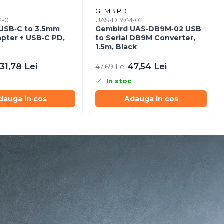
GEMBIRD
P-01
UAS-DB9M-02
USB‑C to 3.5mm
Gembird UAS‑DB9M‑02 USB
apter + USB‑C PD,
to Serial DB9M Converter,
1.5m, Black
31,78 Lei
47,54 Lei
47,69 Lei
In stoc
dauga in cos
Adauga in cos