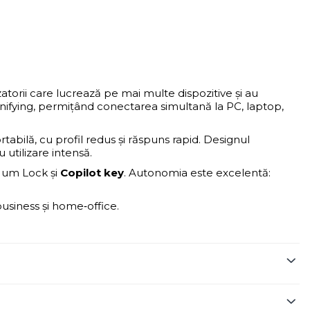
zatorii care lucrează pe mai multe dispozitive și au
nifying, permițând conectarea simultană la PC, laptop,
tabilă, cu profil redus și răspuns rapid. Designul
 utilizare intensă.
 Num Lock și
Copilot key
. Autonomia este excelentă:
 business și home‑office.