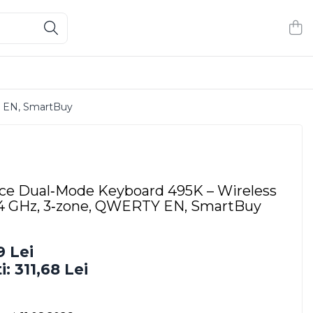
Y EN, SmartBuy
ce Dual‑Mode Keyboard 495K – Wireless
.4 GHz, 3‑zone, QWERTY EN, SmartBuy
9 Lei
i:
311,68
Lei