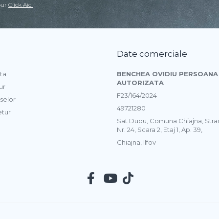
our
Click Aici
Date comerciale
ta
BENCHEA OVIDIU PERSOANA 
AUTORIZATA
ur
F23/164/2024
selor
49721280
etur
Sat Dudu, Comuna Chiajna, Str
Nr. 24, Scara 2, Etaj 1, Ap. 39,
Chiajna, Ilfov