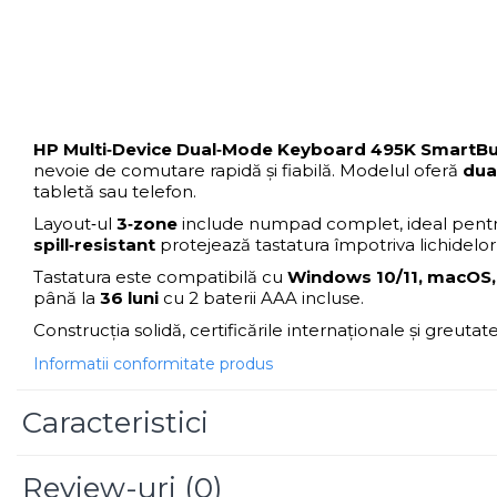
Scannere Documente
TV, Audio-Video & Multimedia
Monitoare
Monitoare Gaming & Consumer
Monitoare Business
HP Multi‑Device Dual‑Mode Keyboard 495K SmartB
nevoie de comutare rapidă și fiabilă. Modelul oferă
dua
Accesorii
tabletă sau telefon.
Accesorii Căști & Microfoane
Layout‑ul
3‑zone
include numpad complet, ideal pentru
Cabluri & Adaptoare Audio-Video
spill‑resistant
protejează tastatura împotriva lichidelor 
Suporturi - altele
Tastatura este compatibilă cu
Windows 10/11, macOS
Suporturi TV Birou
până la
36 luni
cu 2 baterii AAA incluse.
Suporturi TV Perete
Construcția solidă, certificările internaționale și greutat
Boxe
Informatii conformitate produs
Boxe PC & Soundbar
Boxe Wireless & Portabile
Caracteristici
Camere Foto & Sisteme Optice
Webcam
Review-uri
(0)