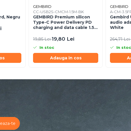
GEMBIRD
GEMBIRD
CC-USB2S-CMCM-1.5M-BK
A-CM-3.5F
rd, Negru
GEMBIRD Premium silicon
Gembird 
Type-C Power Delivery PD
audio ad
charging and data cable 1.5m
White
i
black
19,80 Lei
19,85 Lei
264,71 Lei
In stoc
In stoc
os
Adauga in cos
A