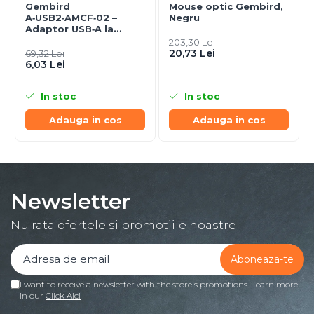
Gembird
Mouse optic Gembird,
A‑USB2‑AMCF‑02 –
Negru
Adaptor USB‑A la
USB‑C (F), USB 2.0,
203,30 Lei
negru
20,73 Lei
69,32 Lei
6,03 Lei
In stoc
In stoc
Adauga in cos
Adauga in cos
Newsletter
Nu rata ofertele si promotiile noastre
I want to receive a newsletter with the store's promotions. Learn more
in our
Click Aici