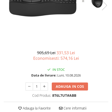
Imprimanta Laser Mono
Imprimante Cerneală
Imprimante Matriciale
Multifuncțional Cerneală
Multifuncțional Laser Mono
Accesorii Imprimante & Scannere
3D
Consumabile & Filamente 3D
905,69 Lei
331,53 Lei
Consumabile - cerneală
Economisesti:
574,16
Lei
Cerneală & Cap de Printare
Consumabile - toner
IN STOC
Data de livrare:
Luni, 10.08.2026
Toner
Imprimante Large Format Printer
ADAUGA IN COS
(LFP)
Cod Produs:
8T6L7UT#ABB
Accesorii Large Format
Plottere & Scannere
Adauga la Favorite
Cere informatii
Scannere