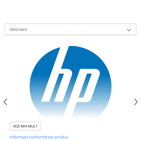
Scannere Documente
TV, Audio-Video & Multimedia
Monitoare
Descriere
Monitoare Gaming & Consumer
Monitoare Business
Accesorii
Accesorii Căști & Microfoane
Cabluri & Adaptoare Audio-Video
Suporturi - altele
Suporturi TV Birou
Suporturi TV Perete
Boxe
Boxe PC & Soundbar
Boxe Wireless & Portabile
Camere Foto & Sisteme Optice
VEZI MAI MULT
Webcam
Informatii conformitate produs
HP 685 CFT Dual‑Mode este un combo tastatură și mouse