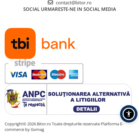
contact@bitor.ro
Carcase
SOCIAL
URMARESTE-NE IN SOCIAL MEDIA
Accesorii componente
Accesorii componente - altele
Accesorii Stocare
Unități optice
Blu-Ray, CD/DVD & Floppy Drives
Periferice & Accesorii
Tastaturi
Tastaturi cu Fir
Tastaturi wireless
Mouse, Trackballs & Presenters
Mouse cu Fir
Mouse Ergonimice
Mouse wireless
Copyright© 2026 Bitor.ro Toate drepturile rezervate
Platforma E-
Mousepad
commerce by Gomag
Cabluri & Adaptoare