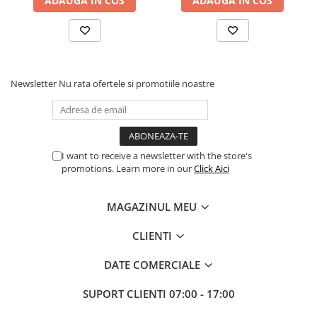
ADAUGA IN COS
ADAUGA IN COS
accesoriile necesare pentru utilizare imediată: dongle USB, baterii
și documentație.
Procesoare Desktop
Stocare
HDD Externe
HDD Interne
Newsletter
Nu rata ofertele si promotiile noastre
SSD Externe
SSD Interne
Memorii
I want to receive a newsletter with the store's
Memorii RAM
promotions. Learn more in our
Click Aici
Memorii Laptop
Memorii Flash
MAGAZINUL MEU
Stick-uri USB
Surse de alimentare
CLIENTI
Surse de Alimentare PC
DATE COMERCIALE
Ventilatoare & Sisteme de Răcire
Răcire PC
SUPORT CLIENTI
07:00 - 17:00
Ventilatoare & Sisteme de Răcire