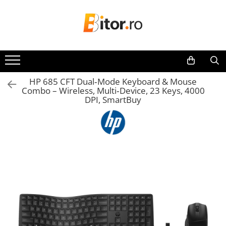
Toate Produsele
Laptop , PC, Tablete
Laptop-uri
HP 685 CFT Dual‑Mode Keyboard & Mouse
Laptop-uri Gaming
Combo – Wireless, Multi‑Device, 23 Keys, 4000
Laptop-uri Workstation
DPI, SmartBuy
Laptop-uri Business
Desktop PC
Desktop Business
Sistem barebone
Acesorii
Imprimante, Scannere,
Consumabile
Imprimante & Multifuncționale
Imprimanta Laser Color