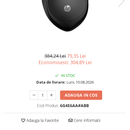
Imprimanta Laser Mono
Imprimante Cerneală
Imprimante Matriciale
Multifuncțional Cerneală
Multifuncțional Laser Mono
Accesorii Imprimante & Scannere
3D
384,24 Lei
79,35 Lei
Consumabile & Filamente 3D
Economisesti:
304,89
Lei
Consumabile - cerneală
Cerneală & Cap de Printare
IN STOC
Consumabile - toner
Data de livrare:
Luni, 10.08.2026
Toner
ADAUGA IN COS
Imprimante Large Format Printer
(LFP)
Cod Produs:
6G4E6AA#ABB
Accesorii Large Format
Plottere & Scannere
Adauga la Favorite
Cere informatii
Scannere