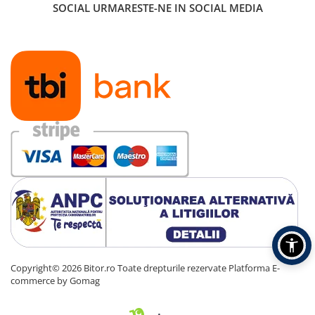
SOCIAL
URMARESTE-NE IN SOCIAL MEDIA
Carcase
Accesorii componente
Accesorii componente - altele
Accesorii Stocare
Unități optice
Blu-Ray, CD/DVD & Floppy Drives
Periferice & Accesorii
Tastaturi
Tastaturi cu Fir
Tastaturi wireless
Mouse, Trackballs & Presenters
Mouse cu Fir
Mouse Ergonimice
Mouse wireless
Copyright© 2026 Bitor.ro Toate drepturile rezervate
Platforma E-
commerce by Gomag
Mousepad
Cabluri & Adaptoare