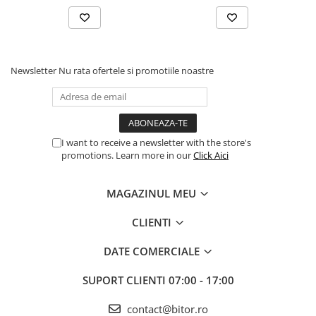
Procesoare Desktop
Stocare
HDD Externe
Newsletter
Nu rata ofertele si promotiile noastre
HDD Interne
SSD Externe
SSD Interne
Memorii
I want to receive a newsletter with the store's
promotions. Learn more in our
Click Aici
Memorii RAM
Memorii Laptop
MAGAZINUL MEU
Memorii Flash
Stick-uri USB
CLIENTI
Surse de alimentare
DATE COMERCIALE
Surse de Alimentare PC
Ventilatoare & Sisteme de Răcire
SUPORT CLIENTI
07:00 - 17:00
Răcire PC
contact@bitor.ro
Ventilatoare & Sisteme de Răcire