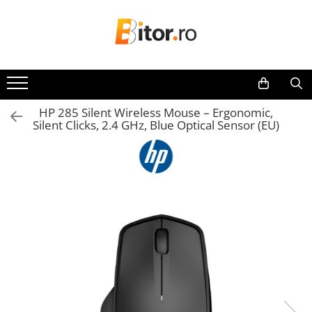
Toate Produsele
Laptop , PC, Tablete
Laptop-uri
HP 285 Silent Wireless Mouse – Ergonomic,
Laptop-uri Gaming
Silent Clicks, 2.4 GHz, Blue Optical Sensor (EU)
Laptop-uri Workstation
Laptop-uri Business
Desktop PC
Desktop Business
Sistem barebone
Acesorii
Imprimante, Scannere,
Consumabile
Imprimante & Multifuncționale
Imprimanta Laser Color