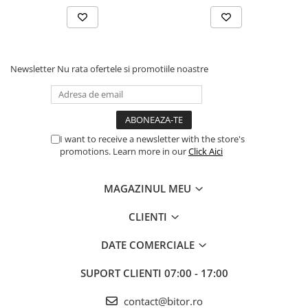
Procesoare Desktop
Stocare
HDD Externe
Newsletter
Nu rata ofertele si promotiile noastre
HDD Interne
SSD Externe
SSD Interne
Memorii
I want to receive a newsletter with the store's
promotions. Learn more in our
Click Aici
Memorii RAM
Memorii Laptop
MAGAZINUL MEU
Memorii Flash
Stick-uri USB
CLIENTI
Surse de alimentare
DATE COMERCIALE
Surse de Alimentare PC
Ventilatoare & Sisteme de Răcire
SUPORT CLIENTI
07:00 - 17:00
Răcire PC
contact@bitor.ro
Ventilatoare & Sisteme de Răcire