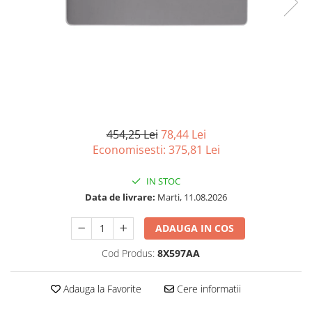
Imprimanta Laser Mono
Imprimante Cerneală
Imprimante Matriciale
Multifuncțional Cerneală
Multifuncțional Laser Mono
Accesorii Imprimante & Scannere
3D
454,25 Lei
78,44 Lei
Consumabile & Filamente 3D
Economisesti:
375,81
Lei
Consumabile - cerneală
Cerneală & Cap de Printare
IN STOC
Consumabile - toner
Data de livrare:
Marti, 11.08.2026
Toner
ADAUGA IN COS
Imprimante Large Format Printer
(LFP)
Cod Produs:
8X597AA
Accesorii Large Format
Plottere & Scannere
Adauga la Favorite
Cere informatii
Scannere