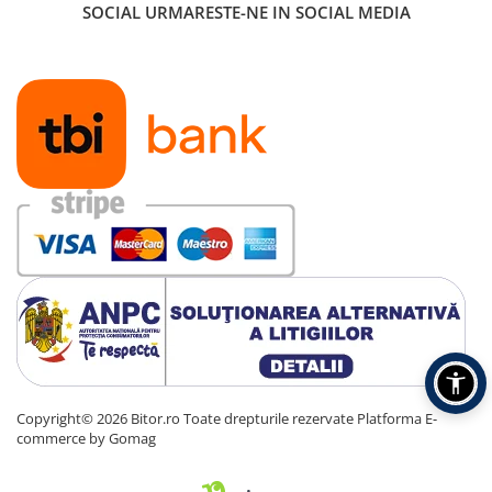
SOCIAL
URMARESTE-NE IN SOCIAL MEDIA
Carcase
Accesorii componente
Accesorii componente - altele
Accesorii Stocare
Unități optice
Blu-Ray, CD/DVD & Floppy Drives
Periferice & Accesorii
Tastaturi
Tastaturi cu Fir
Tastaturi wireless
Mouse, Trackballs & Presenters
Mouse cu Fir
Mouse Ergonimice
Mouse wireless
Copyright© 2026 Bitor.ro Toate drepturile rezervate
Platforma E-
commerce by Gomag
Mousepad
Cabluri & Adaptoare