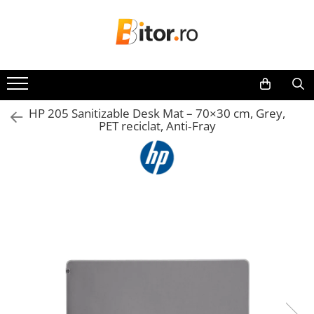
Toate Produsele
Laptop , PC, Tablete
Laptop-uri
HP 205 Sanitizable Desk Mat – 70×30 cm, Grey,
Laptop-uri Gaming
PET reciclat, Anti‑Fray
Laptop-uri Workstation
Laptop-uri Business
Desktop PC
Desktop Business
Sistem barebone
Acesorii
Imprimante, Scannere,
Consumabile
Imprimante & Multifuncționale
Imprimanta Laser Color