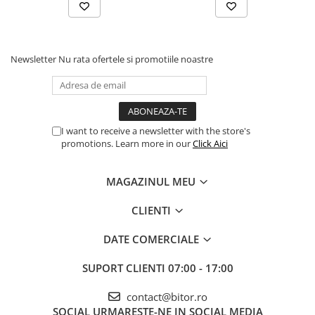
Procesoare Desktop
Stocare
Newsletter
Nu rata ofertele si promotiile noastre
HDD Externe
HDD Interne
SSD Externe
SSD Interne
I want to receive a newsletter with the store's
Memorii
promotions. Learn more in our
Click Aici
Memorii RAM
Memorii Laptop
MAGAZINUL MEU
Memorii Flash
CLIENTI
Stick-uri USB
Surse de alimentare
DATE COMERCIALE
Surse de Alimentare PC
SUPORT CLIENTI
07:00 - 17:00
Ventilatoare & Sisteme de Răcire
Răcire PC
contact@bitor.ro
Ventilatoare & Sisteme de Răcire
SOCIAL
URMARESTE-NE IN SOCIAL MEDIA