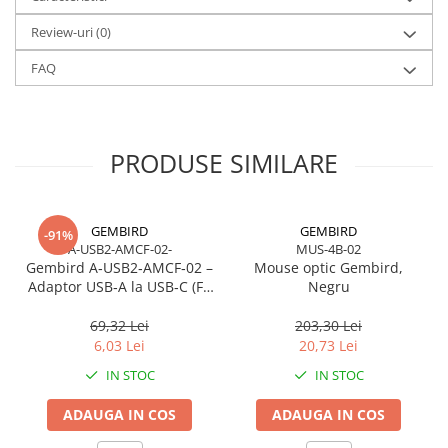
Caști & Microfoane
face prin
USB 2.0
, cu instalare Plug‑and‑Play.
Construit pentru medii variate, adaptorul funcționează într-un
Review-uri
(0)
Caști Business
interval termic extins
–20°C până la 70°C
, fiind potrivit pentru
Căști Gaming & Consumer
utilizare industrială, sisteme embedded sau spații cu temperaturi
FAQ
fluctuante.
Microfoane & Reportofoane
Display & signage
Ecrane Digital Signage
PRODUSE SIMILARE
Ecrane Touchscreen Digital Signage
Proiectoare
Proiectoare Business
GEMBIRD
GEMBIRD
-91%
A-USB2-AMCF-02-
MUS-4B-02
Proiectoare Consumer
Gembird A‑USB2‑AMCF‑02 –
Mouse optic Gembird,
Componente
Adaptor USB‑A la USB‑C (F),
Negru
USB 2.0, negru
Plăci de baza
69,32 Lei
203,30 Lei
Plăci de Bază Amd
6,03 Lei
20,73 Lei
Plăci de Bază Intel
IN STOC
IN STOC
Plăci video
ADAUGA IN COS
ADAUGA IN COS
Plăci Video Gaming & Consumer
Procesoare