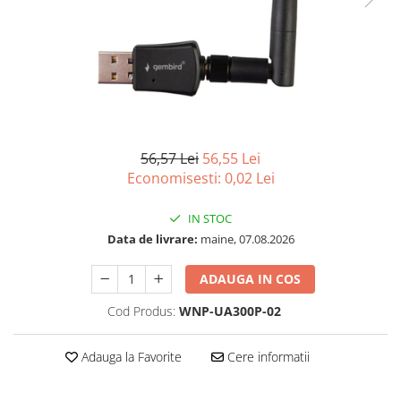
Imprimanta Laser Mono
Imprimante Cerneală
Imprimante Matriciale
Multifuncțional Cerneală
Multifuncțional Laser Mono
Accesorii Imprimante & Scannere
3D
56,57 Lei
56,55 Lei
Consumabile & Filamente 3D
Economisesti:
0,02
Lei
Consumabile - cerneală
IN STOC
Cerneală & Cap de Printare
Data de livrare:
maine, 07.08.2026
Consumabile - toner
Toner
ADAUGA IN COS
Imprimante Large Format Printer
Cod Produs:
WNP-UA300P-02
(LFP)
Accesorii Large Format
Adauga la Favorite
Cere informatii
Plottere & Scannere
Scannere