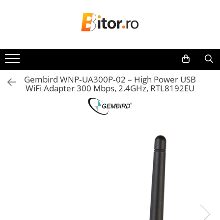
Toate Produsele
Laptop , PC, Tablete
Laptop-uri
Gembird WNP‑UA300P‑02 – High Power USB
Laptop-uri Gaming
WiFi Adapter 300 Mbps, 2.4GHz, RTL8192EU
Laptop-uri Workstation
Laptop-uri Business
Desktop PC
Desktop Business
Sistem barebone
Acesorii
Imprimante, Scannere,
Consumabile
Imprimante & Multifuncționale
Imprimanta Laser Color