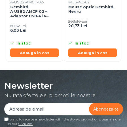
A-USB2-AMCF-02-
MUS-4B-02
Gembird
Mouse optic Gembird,
A‑USB2‑AMCF‑02 –
Negru
Adaptor USB‑A la
USB‑C (F), USB 2.0,
203,30 Lei
negru
20,73 Lei
69,32 Lei
6,03 Lei
In stoc
In stoc
Adauga in cos
Adauga in cos
Newsletter
Nu rata ofertele si promotiile noastre
I want to receive a newsletter with the store's promotions. Learn more
in our
Click Aici