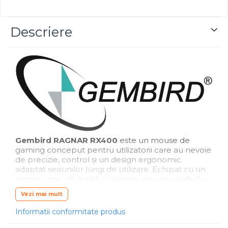
Descriere
Gembird RAGNAR RX400
este un mouse de
gaming conceput pentru utilizatorii care au nevoie
de precizie, control și un design ergonomic
adaptat sesiunilor lungi de utilizare. Echipat cu un
senzor optic de înaltă acuratețe, mouse‑ul oferă o
rezoluție ajustabilă până la
7200 DPI
, permițând
Vezi mai mult
trecerea rapidă între nivelurile de sensibilitate în
funcție de joc sau aplicație.
Informatii conformitate produs
Modelul dispune de
6 butoane programabile
,